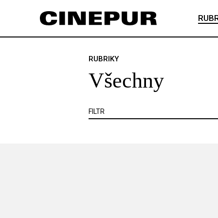
Veškerý obsah
Článek je zadarmo
RUBR
Článek je placený
VŠECHNY
ANKETA
ČESKÝ FILM
RUBRIKY
Všechny
KNIHA
KRITIKA
MIMO KINO
VIDEOHRA
WEB
ZOOM
SE
FILTR