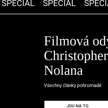
PECIÁL
SPECIÁL
SPECIÁ
Filmová od
Christophe
Nolana
Všechny články pohromadě
JDU NA TO