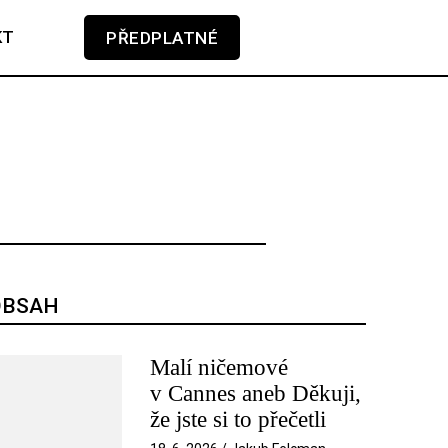
KT
PŘEDPLATNÉ
GLOSA
KAMERA-PERO
V košíku zatím nemáte žádné položky.
SOUNDTRACK
TÉMA
TELEVIZE
OBSAH
Malí ničemové
v Cannes aneb Děkuji,
že jste si to přečetli