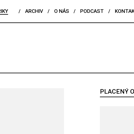
IKY
/
ARCHIV
/
O NÁS
/
PODCAST
/
KONTA
ČESKÝ TALENT
EDITORIAL
FENOMÉN
FLASHBACK
POJEM
PORTRÉT
PROFIL
REPORT
ROZHOVOR
RIÁL
PLACENÝ 