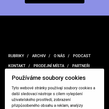
RUBRIKY
ARCHIV
O NÁS
PODCAST
KONTAKT
PRODEJNÍ MÍSTA
PARTNEŘI
MERCH
VOUCHER
Používáme soubory cookies
Tyto webové stránky používají soubory cookies a
Ochrana osobních údajů
/
Obchodní podmínky
další sledovací nástroje s cílem vylepšení
uživatelského prostředí, zobrazení
přizpůsobeného obsahu a reklam, analýzy
redakce@cinepur.cz