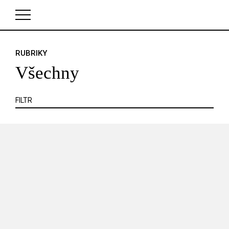
KRITIKA
MIMO KINO
POJEM
PORTRÉT
PROFIL
REPORT
ROZHOVOR
SOUNDTRACK
RUBRIKY
V košíku zatím nemáte žádné položky.
TÉMA
TELEVIZE
VIDEOHRA
WEB
ZOOM
Všechny
SERIÁL
FILTR