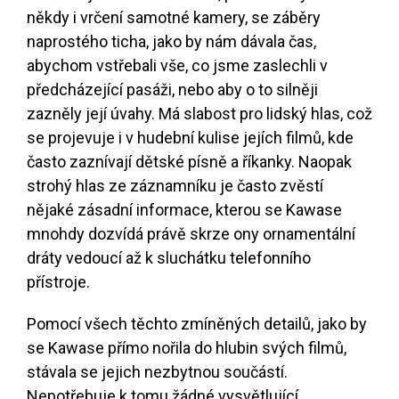
někdy i vrčení samotné kamery, se záběry
naprostého ticha, jako by nám dávala čas,
abychom vstřebali vše, co jsme zaslechli v
předcházející pasáži, nebo aby o to silněji
zazněly její úvahy. Má slabost pro lidský hlas, což
se projevuje i v hudební kulise jejích filmů, kde
často zaznívají dětské písně a říkanky. Naopak
strohý hlas ze záznamníku je často zvěstí
nějaké zásadní informace, kterou se Kawase
mnohdy dozvídá právě skrze ony ornamentální
dráty vedoucí až k sluchátku telefonního
přístroje.
Pomocí všech těchto zmíněných detailů, jako by
se Kawase přímo nořila do hlubin svých filmů,
stávala se jejich nezbytnou součástí.
Nepotřebuje k tomu žádné vysvětlující