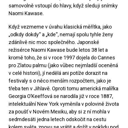
samovolně vstoupí do hlavy, když sleduji snímky
Naomi Kawase.
Když vezmeme v úvahu klasická měřítka, jako
„odkdy dokdy“ a „kde“, nemají spolu tyhle ženy
zdánlivě nic moc společného. Japonské
režisérce Naomi Kawase bude letos 38 let a
kromě toho, že si v roce 1997 dojela do Cannes
pro Zlatou palmu (jako vůbec nejmladší oceněná
v celé historii), jí nedělá ani potíže dorazit na
festivaly s o něco menším rozpočtem, jako je
třeba ten v Jihlavě. Oproti tomu americká malířka
Georgia O’Keeffová se narodila již v roce 1887,
intelektuální New York vyměnila v polovině života
za poušť v Novém Mexiku, aby si z ní mohla v
sedmdesáti jedna letech odskočit na cestu
kolem světa, znovu se vrátit a dožít v poklidu pod