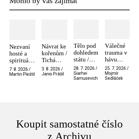
Mohlo by vás zajímat
Tělo pod
Válečné
Návrat ke
Nezvaní
dohledem
trauma v
kořenům /
hosté a
státu /
hávu
Tichá
spirituální
Pramen
spektáklu
přítelkyně
narušitelé
28. 7. 2026 /
25. 7. 2026 /
3. 8. 2026 /
7. 8. 2026 /
/ Odyssea
z vesmíru
Siarhei
Mojmír
Janis Prášil
Martin Pleštil
Samusevich
Sedláček
/ Mouchy
Koupit samostatné číslo
z Archivu