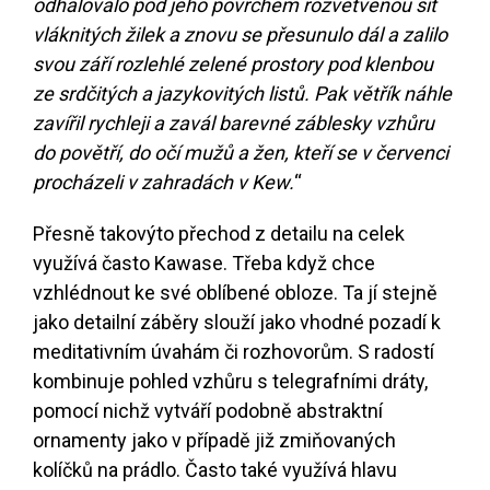
odhalovalo pod jeho povrchem rozvětvenou síť
vláknitých žilek a znovu se přesunulo dál a zalilo
svou září rozlehlé zelené prostory pod klenbou
ze srdčitých a jazykovitých listů. Pak větřík náhle
zavířil rychleji a zavál barevné záblesky vzhůru
do povětří, do očí mužů a žen, kteří se v červenci
procházeli v zahradách v Kew.
“
Přesně takovýto přechod z detailu na celek
využívá často Kawase. Třeba když chce
vzhlédnout ke své oblíbené obloze. Ta jí stejně
jako detailní záběry slouží jako vhodné pozadí k
meditativním úvahám či rozhovorům. S radostí
kombinuje pohled vzhůru s telegrafními dráty,
pomocí nichž vytváří podobně abstraktní
ornamenty jako v případě již zmiňovaných
kolíčků na prádlo. Často také využívá hlavu