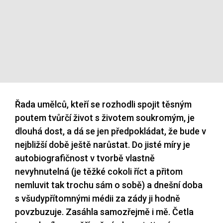
Řada umělců, kteří se rozhodli spojit těsným
poutem tvůrčí život s životem soukromým, je
dlouhá dost, a dá se jen předpokládat, že bude v
nejbližší době ještě narůstat. Do jisté míry je
autobiografičnost v tvorbě vlastně
nevyhnutelná (je těžké cokoli říct a přitom
nemluvit tak trochu sám o sobě) a dnešní doba
s všudypřítomnými médii za zády ji hodně
povzbuzuje. Zasáhla samozřejmě i mě. Četla