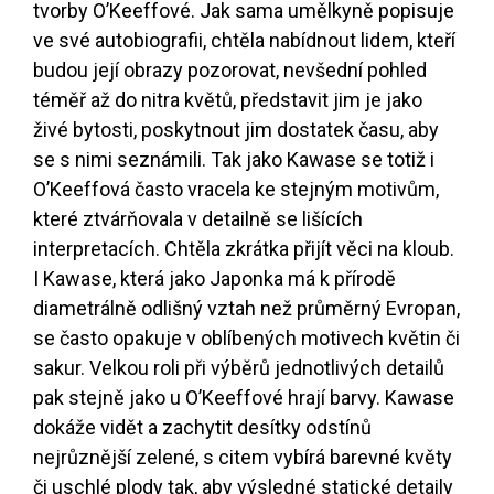
tvorby O’Keeffové. Jak sama umělkyně popisuje
ve své autobiografii, chtěla nabídnout lidem, kteří
budou její obrazy pozorovat, nevšední pohled
téměř až do nitra květů, představit jim je jako
živé bytosti, poskytnout jim dostatek času, aby
se s nimi seznámili. Tak jako Kawase se totiž i
O’Keeffová často vracela ke stejným motivům,
které ztvárňovala v detailně se lišících
interpretacích. Chtěla zkrátka přijít věci na kloub.
I Kawase, která jako Japonka má k přírodě
diametrálně odlišný vztah než průměrný Evropan,
se často opakuje v oblíbených motivech květin či
sakur. Velkou roli při výběrů jednotlivých detailů
pak stejně jako u O’Keeffové hrají barvy. Kawase
dokáže vidět a zachytit desítky odstínů
nejrůznější zelené, s citem vybírá barevné květy
či uschlé plody tak, aby výsledné statické detaily