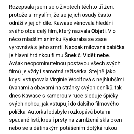
Rozepsala jsem se o životech těchto tří žen,
protože si myslím, že se jejich osudy často
odráží v jejich díle. Kawase věnovala hledání
svého otce celý film, který nazvala
Objetí
. V o
něco mladším snímku Kyakaraba se zase
vyrovnává s jeho smrtí. Naopak milovaná babička
je hlavní hrdinkou filmu
Šnek
či
Vidět nebe
.
Avšak neopominutelnou postavou všech svých
filmů je vždy i samotná režisérka. Stejně jako
kdysi vstupovala Virginie Woolfová s nejhlubšími
úvahami a obavami na stránky svých deníků, tak
dnes Kawase s kamerou v ruce sleduje špičky
svých nohou, jak vstupují do dalšího filmového
políčka. Autorka ledabyle rozkopává botami
spadané listí, kreslí prsty na zamlžená skla oken
nebo se s dětinským potěšením dotýká rukou