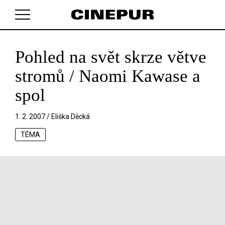
Pohled na svět skrze větve
V košíku zatím nemáte žádné položky.
stromů / Naomi Kawase a
spol
1. 2. 2007 /
Eliška Děcká
TÉMA