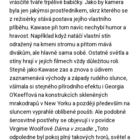
vrásčité tváře trpělivé babičky. Jako by kamera
byla jen jakýmsi prostředníkem, skrz kterého se
z režisérky stává postava jejího vlastního
příběhu. Kawase při tom navíc nechybí humor a
hravost. Například když natáčí vlastní stín
odražený na kmeni stromu a přitom mává
divákům, ale hlavně sama sobě. Ostatně světla a
stíny hrají v jejích filmech vždy důležitou roli.
Stejně jako Kawase zas a znova s údivem
zaznamenává východy a západy rudého slunce,
všímala si stejného přírodního efektu i Georgia
O’Keeffová na konstrukcích skleněných
mrakodrapů v New Yorku a později především na
sluncem vyprahlé oblíbené poušti. Ale podobně
šerosvitné postřehy se objevují i v povídce
Virginie Woolfové
Dáma v zrcadle
: „Toto
odpoledne byl pokoj plný takových tvorů, světel a