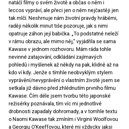
natáčí filmy o svém životě a občas o něm i
leccos vypráví, ale přeci jen o něm nejčastěji jen
tak mlčí. Neshrnuje nám životní pravdy hráběmi,
raději několik minut tiše pozoruje, jak s nimi
opatruje záhon její babička. „To podstatné neleží
v rámu obrazu, ale mimo něj,“ vyjádřila se sama
Kawase v jednom rozhovoru. Mám ráda tohle
nevinné zatajování, odkládání zajímavých
pohledů i myšlenek až někdy na pak, klidně až na
kdo ví kdy. Jenže s tímhle neobvyklým stylem
vyprávění/nevyprávění o vlastním životě jsem se
setkala již dávno před zhlédnutím prvního filmu
Kawase. Čím déle jsem tvorbu této japonské
režisérky poznávala, tím víc mi jednotlivé
drobnosti zapadaly dohromady, a v tomhle textu
o Naomi Kawase tak zmíním i Virginii Woolfovou
a Georgiu O’Keeffovou, které mi vždycky jaksi