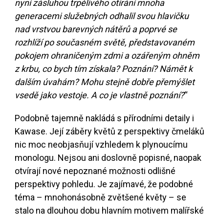
nyní zásluhou trpělivého otírání mnoha
generacemi služebných odhalil svou hlavičku
nad vrstvou barevných nátěrů a poprvé se
rozhlíží po současném světě, představovaném
pokojem ohraničeným zdmi a ozářeným ohněm
z krbu, co bych tím získala? Poznání? Námět k
dalším úvahám? Mohu stejně dobře přemýšlet
vsedě jako vestoje. A co je vlastně poznání?
“
Podobně tajemně nakládá s přírodními detaily i
Kawase. Její záběry květů z perspektivy čmeláků
nic moc neobjasňují vzhledem k plynoucímu
monologu. Nejsou ani doslovně popisné, naopak
otvírají nové nepoznané možnosti odlišné
perspektivy pohledu. Je zajímavé, že podobné
téma – mnohonásobně zvětšené květy – se
stalo na dlouhou dobu hlavním motivem malířské