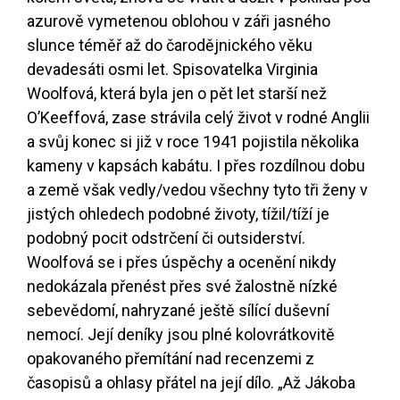
azurově vymetenou oblohou v záři jasného
slunce téměř až do čarodějnického věku
devadesáti osmi let. Spisovatelka Virginia
Woolfová, která byla jen o pět let starší než
O’Keeffová, zase strávila celý život v rodné Anglii
a svůj konec si již v roce 1941 pojistila několika
kameny v kapsách kabátu. I přes rozdílnou dobu
a země však vedly/vedou všechny tyto tři ženy v
jistých ohledech podobné životy, tížil/tíží je
podobný pocit odstrčení či outsiderství.
Woolfová se i přes úspěchy a ocenění nikdy
nedokázala přenést přes své žalostně nízké
sebevědomí, nahryzané ještě sílící duševní
nemocí. Její deníky jsou plné kolovrátkovitě
opakovaného přemítání nad recenzemi z
časopisů a ohlasy přátel na její dílo. „Až Jákoba