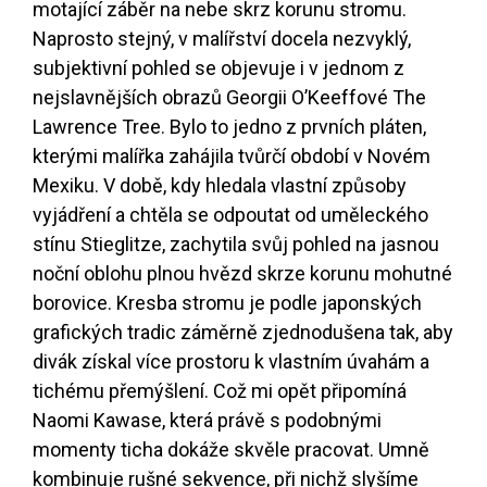
motající záběr na nebe skrz korunu stromu.
Naprosto stejný, v malířství docela nezvyklý,
subjektivní pohled se objevuje i v jednom z
nejslavnějších obrazů Georgii O’Keeffové The
Lawrence Tree. Bylo to jedno z prvních pláten,
kterými malířka zahájila tvůrčí období v Novém
Mexiku. V době, kdy hledala vlastní způsoby
vyjádření a chtěla se odpoutat od uměleckého
stínu Stieglitze, zachytila svůj pohled na jasnou
noční oblohu plnou hvězd skrze korunu mohutné
borovice. Kresba stromu je podle japonských
grafických tradic záměrně zjednodušena tak, aby
divák získal více prostoru k vlastním úvahám a
tichému přemýšlení. Což mi opět připomíná
Naomi Kawase, která právě s podobnými
momenty ticha dokáže skvěle pracovat. Umně
kombinuje rušné sekvence, při nichž slyšíme