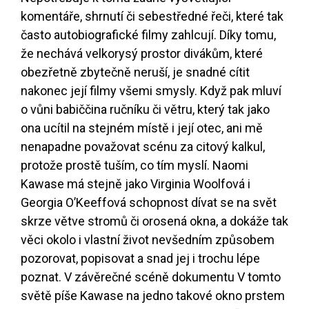
komentáře, shrnutí či sebestředné řeči, které tak
často autobiografické filmy zahlcují. Díky tomu,
že nechává velkorysý prostor divákům, které
obezřetně zbytečně neruší, je snadné cítit
nakonec její filmy všemi smysly. Když pak mluví
o vůni babiččina ručníku či větru, který tak jako
ona ucítil na stejném místě i její otec, ani mě
nenapadne považovat scénu za citový kalkul,
protože prostě tuším, co tím myslí. Naomi
Kawase má stejně jako Virginia Woolfová i
Georgia O’Keeffová schopnost dívat se na svět
skrze větve stromů či orosená okna, a dokáže tak
věci okolo i vlastní život nevšedním způsobem
pozorovat, popisovat a snad jej i trochu lépe
poznat. V závěrečné scéně dokumentu V tomto
světě píše Kawase na jedno takové okno prstem