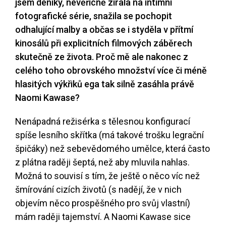
jsem deníky, nevěřícně zírala na intimní
fotografické série, snažila se pochopit
odhalující malby a občas se i styděla v přítmí
kinosálů při explicitních filmových záběrech
skutečně ze života. Proč mě ale nakonec z
celého toho obrovského množství více či méně
hlasitých výkřiků ega tak silně zasáhla právě
Naomi Kawase?
Nenápadná režisérka s tělesnou konfigurací
spíše lesního skřítka (má takové trošku legrační
špičáky) než sebevědomého umělce, která často
z plátna raději šeptá, než aby mluvila nahlas.
Možná to souvisí s tím, že ještě o něco víc než
šmírování cizích životů (s nadějí, že v nich
objevím něco prospěšného pro svůj vlastní)
mám raději tajemství. A Naomi Kawase sice