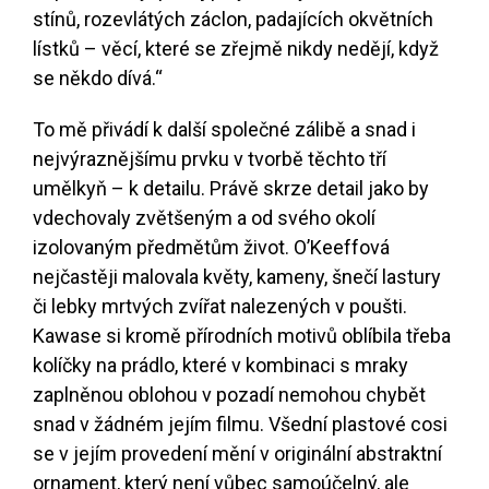
stínů, rozevlátých záclon, padajících okvětních
lístků – věcí, které se zřejmě nikdy nedějí, když
se někdo dívá.“
To mě přivádí k další společné zálibě a snad i
nejvýraznějšímu prvku v tvorbě těchto tří
umělkyň – k detailu. Právě skrze detail jako by
vdechovaly zvětšeným a od svého okolí
izolovaným předmětům život. O’Keeffová
nejčastěji malovala květy, kameny, šnečí lastury
či lebky mrtvých zvířat nalezených v poušti.
Kawase si kromě přírodních motivů oblíbila třeba
kolíčky na prádlo, které v kombinaci s mraky
zaplněnou oblohou v pozadí nemohou chybět
snad v žádném jejím filmu. Všední plastové cosi
se v jejím provedení mění v originální abstraktní
ornament, který není vůbec samoúčelný, ale