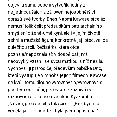
objevila sama sebe a vytvořila jedny z
nejjednodušších a zároveň nejosobnějších
obrazů své tvorby. Dnes Naomi Kawase sice již
nemusí tolik čelit předsudkům patriarchálního
smýšlení o ženě-umělkyni, ale i v jejím životě
sehrála mužská figura, konkrétně její otec, velice
důležitou roli. Režisérka, která otce
poznala/nepoznala až v dospělosti, má
neobvyklý vztah i se svou matkou, s níž nežila.
Vychovali ji prarodiče, především babička Uno,
která vystupuje v mnoha jejích filmech. Kawase
se kvůli tomu dlouho vyrovnávala/vyrovnává s
pocitem osamění, jak ostatně zaznívá i v
rozhovoru s babičkou ve filmu Kyakaraba:
„Nevím, proč se cítíš tak sama.“ „Kéž bych to
věděla já... ale prostě... byla jsem opuštěna.“