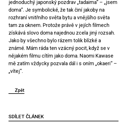
jednoduchý japonský pozdrav „tadaima“ – „jsem
doma“. Je symbolické, že tak činí jakoby na
rozhraní vnitřního světa bytu a vnějšího světa
tam za oknem. Protože právě v jejích filmech
získává slovo doma najednou zcela jiný rozsah.
Jako by všechno bylo rázem tolik blízké a
známé. Mám ráda ten vzácný pocit, když se v
nějakém filmu cítím jako doma. Naomi Kawase
mě zatím vždycky pozvala dál i s oním „okaeri“ –
„vítej“.
Zpět
SDÍLET ČLÁNEK