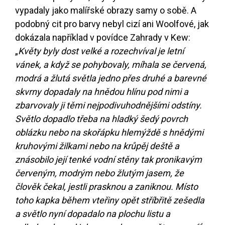
vypadaly jako malířské obrazy samy o sobě. A
podobný cit pro barvy nebyl cizí ani Woolfové, jak
dokázala například v povídce Zahrady v Kew:
„
Květy byly dost velké a rozechvíval je letní
vánek, a když se pohybovaly, míhala se červená,
modrá a žlutá světla jedno přes druhé a barevné
skvrny dopadaly na hnědou hlínu pod nimi a
zbarvovaly ji těmi nejpodivuhodnějšími odstíny.
Světlo dopadlo třeba na hladký šedý povrch
oblázku nebo na skořápku hlemýždě s hnědými
kruhovými žilkami nebo na krůpěj deště a
znásobilo její tenké vodní stěny tak pronikavým
červeným, modrým nebo žlutým jasem, že
člověk čekal, jestli prasknou a zaniknou. Místo
toho kapka během vteřiny opět stříbřitě zešedla
a světlo nyní dopadalo na plochu listu a