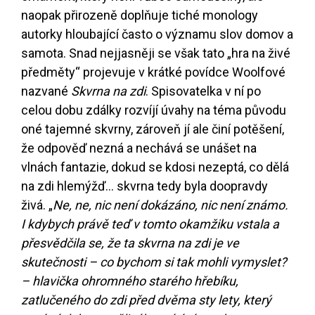
naopak přirozeně doplňuje tiché monology
autorky hloubající často o významu slov domov a
samota. Snad nejjasněji se však tato „hra na živé
předměty“ projevuje v krátké povídce Woolfové
nazvané
Skvrna na zdi
. Spisovatelka v ní po
celou dobu zdálky rozvíjí úvahy na téma původu
oné tajemné skvrny, zároveň jí ale činí potěšení,
že odpověď nezná a nechává se unášet na
vlnách fantazie, dokud se kdosi nezeptá, co dělá
na zdi hlemýžď... skvrna tedy byla doopravdy
živá. „
Ne, ne, nic není dokázáno, nic není známo.
I kdybych právě teď v tomto okamžiku vstala a
přesvědčila se, že ta skvrna na zdi je ve
skutečnosti – co bychom si tak mohli vymyslet?
– hlavička ohromného starého hřebíku,
zatlučeného do zdi před dvěma sty lety, který