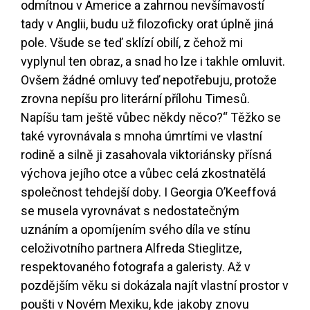
odmítnou v Americe a zahrnou nevšímavostí
tady v Anglii, budu už filozoficky orat úplně jiná
pole. Všude se teď sklízí obilí, z čehož mi
vyplynul ten obraz, a snad ho lze i takhle omluvit.
Ovšem žádné omluvy teď nepotřebuju, protože
zrovna nepíšu pro literární přílohu Timesů.
Napíšu tam ještě vůbec někdy něco?“ Těžko se
také vyrovnávala s mnoha úmrtími ve vlastní
rodině a silně ji zasahovala viktoriánsky přísná
výchova jejího otce a vůbec celá zkostnatělá
společnost tehdejší doby. I Georgia O’Keeffová
se musela vyrovnávat s nedostatečným
uznáním a opomíjením svého díla ve stínu
celoživotního partnera Alfreda Stieglitze,
respektovaného fotografa a galeristy. Až v
pozdějším věku si dokázala najít vlastní prostor v
poušti v Novém Mexiku, kde jakoby znovu