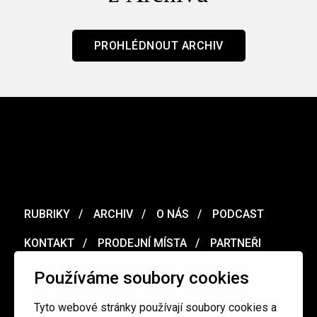
PROHLÉDNOUT ARCHIV
RUBRIKY
ARCHIV
O NÁS
PODCAST
KONTAKT
PRODEJNÍ MÍSTA
PARTNEŘI
MERCH
VOUCHER
Používáme soubory cookies
Tyto webové stránky používají soubory cookies a
Ochrana osobních údajů
/
Obchodní podmínky