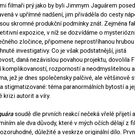
mi filmaři prý jako by byli Jimmym Jaguárem posedl
vená v upřímné nadšení, jim přiváděla do cesty náp
jsou skromné produkční podmínky znát. Zejména fak
etitivní expozice, v níž se dozvídáme o mysteriózn
ečného zločince, připomene neprostříhanou hrubou 
hnuté investigativy. Co je však podstatnější, jistá
vost, daná nezávislou povahou projektu, dovolila F
ší komplikovaností, rozporností a neodmyslitelnou 
a, jež je dnes společensky palčivé, ale většinově s
a stigmatizované: téma paranormálních bytostí a je
krizi autorit a víry.
guára
soudě dle prvních reakcí nečeká vřelé přijetí
íním ale dva důvody, které v mých očích dělají z f
zoruhodné, důležité a veskrze originální dílo. Prv