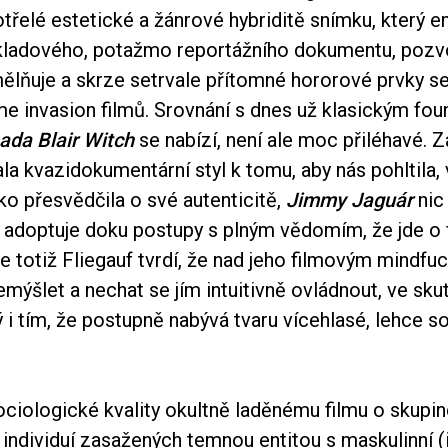
třelé estetické a žánrové hybriditě snímku, který e
ladového, potažmo reportážního dokumentu, pozvo
ělňuje a skrze setrvale přítomné hororové prvky se 
e invasion filmů. Srovnání s dnes už klasickým fo
ada Blair Witch
se nabízí, není ale moc přiléhavé.
la kvazidokumentární styl k tomu, aby nás pohltila, 
ko přesvědčila o své autenticitě,
Jimmy Jaguár
ni
a adoptuje doku postupy s plným vědomím, že jde o
že totiž Fliegauf tvrdí, že nad jeho filmovým mindfu
emýšlet a nechat se jím intuitivně ovládnout, ve sku
i tím, že postupně nabývá tvaru vícehlasé, lehce so
ociologické kvality okultně laděnému filmu o skupi
individuí zasažených temnou entitou s maskulinní (