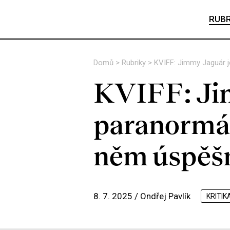
RUBR
Domů
>
Rubriky
>
KVIFF: Jimmy Jaguár j
KVIFF: Ji
paranormál
něm úspěšn
8. 7. 2025 /
Ondřej Pavlík
KRITIK