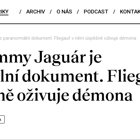
IKY
/
ARCHIV
/
O NÁS
/
PODCAST
/
KONTA
e paranormální dokument. Fliegauf v něm úspěšně oživuje démona
mmy Jaguár je
ní dokument. Flie
ě oživuje démona
A