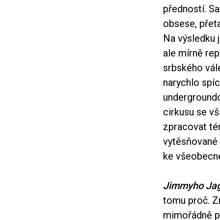
předností. Sa
obsese, přeta
Na výsledku 
ale mírně rep
srbského vál
narychlo spíc
undergroundo
cirkusu se v
zpracovat tém
vytěsňované 
ke všeobecné 
Jimmyho Ja
tomu proč. Zm
mimořádně po