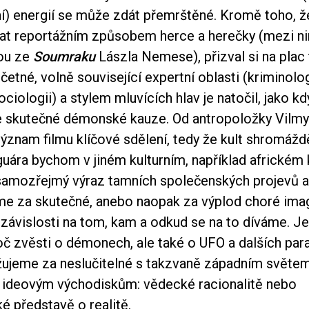
ní) energií se může zdát přemrštěné. Kromě toho, ž
at reportážním způsobem herce a herečky (mezi nim
ou ze
Soumraku
Lászla Nemese), přizval si na plac
četné, volně související expertní oblasti (kriminologi
ciologii) a stylem mluvících hlav je natočil, jako k
ke skutečné démonské kauze. Od antropoložky Vilm
význam filmu klíčové sdělení, tedy že kult shromáž
ára bychom v jiném kulturním, například africkém
 samozřejmý výraz tamních společenských projevů a 
e za skutečné, anebo naopak za výplod choré imag
 závislosti na tom, kam a odkud se na to díváme. J
oč zvěsti o démonech, ale také o UFO a dalších par
žujeme za neslučitelné s takzvaně západním světem,
o ideovým východiskům: vědecké racionalitě nebo
ké představě o realitě.