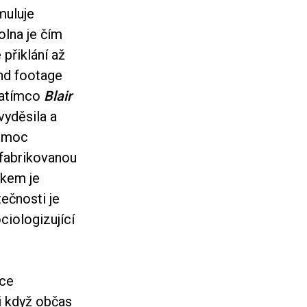
muluje
lna je čím
přiklání až
und footage
 Zatímco
Blair
vyděsila a
c moc
 fabrikovanou
ckem je
tečnosti je
ciologizující
nce
i když občas