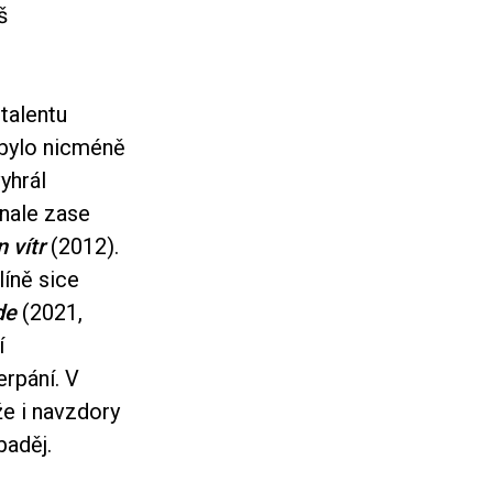
š
 talentu
 bylo nicméně
yhrál
inale zase
n vítr
(2012).
líně sice
de
(2021,
í
erpání. V
že i navzdory
baděj.