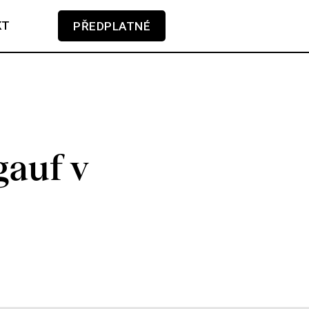
KT
PŘEDPLATNÉ
V košíku zatím nemáte žádné položky.
gauf v