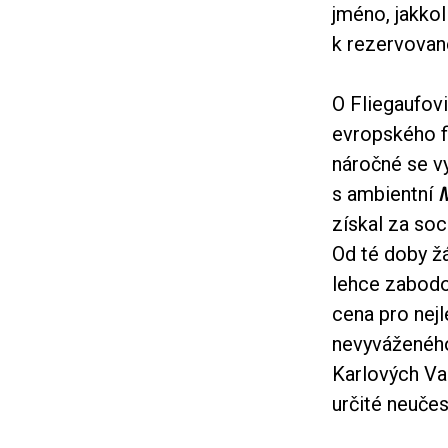
jméno, jakkoli
k rezervova
O Fliegaufovi
evropského f
náročné se vy
s ambientní
získal za so
Od té doby žá
lehce zabodo
cena pro nejl
nevyváženéh
Karlových V
určité neuče