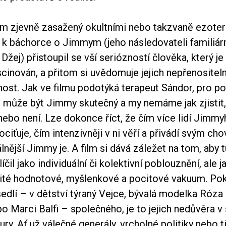
ám zjevně zasažený okultními nebo takzvaně ezote
 k báchorce o Jimmym (jeho následovateli familiár
žej) přistoupil se vší seriózností člověka, který 
cinován, a přitom si uvědomuje jejich nepřenositel
nost. Jak ve filmu podotýká terapeut Sándor, pro p
u může být Jimmy skutečný a my nemáme jak zjistit
, nebo není. Lze dokonce říct, že čím více lidí Jimm
ciťuje, čím intenzivněji v ni věří a přivádí svým ch
álnější Jimmy je. A film si dává záležet na tom, aby 
čil jako individuální či kolektivní poblouznění, ale j
rčité hodnotové, myšlenkové a pocitové vakuum. Po
sedlí – v dětství týraný Vejce, bývalá modelka Róza
o Marci Balfi – společného, je to jejich nedůvěra v
gury. Ať už válečné generály, vrcholné politiky nebo 