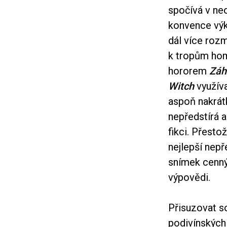
spočívá v neo
konvence výk
dál více rozm
k tropům hom
hororem
Záh
Witch
využíva
aspoň nakrát
nepředstírá 
fikci. Přesto
nejlepší nepř
snímek cenný 
výpovědi.
Přisuzovat s
podivínských 