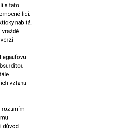
í a tato
omocné lidi.
ticky nabitá,
í vraždě
verzi
liegaufovu
absurditou
tále
jich vztahu
 a rozumím
ilmu
ní důvod