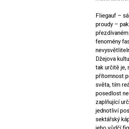
Fliegauf – s
proudy – pak
přezdívaném D
fenomény fas
nevysvětlitel
Džejova kult
tak určitě je
přítomnost po
světa, tím re
posedlost nelí
zaplňující u
jednotliví po
sektářský káp
jeho vůdčí fi