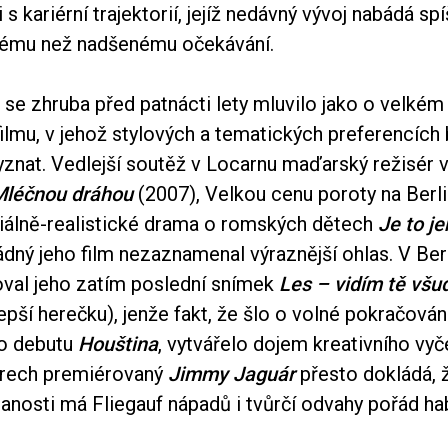
 s kariérní trajektorií, jejíž nedávný vývoj nabádá spí
nému než nadšenému očekávání.
 se zhruba před patnácti lety mluvilo jako o velkém
ilmu, v jehož stylových a tematických preferencích
znat. Vedlejší soutěž v Locarnu maďarský režisér v
Mléčnou dráhou
(2007), Velkou cenu poroty na Berl
ciálně-realistické drama o romských dětech
Je to je
dný jeho film nezaznamenal výraznější ohlas. V Ber
val jeho zatím poslední snímek
Les – vidím tě všu
epší herečku), jenže fakt, že šlo o volné pokračován
o debutu
Houština
, vytvářelo dojem kreativního vyč
arech premiérovaný
Jimmy Jaguár
přesto dokládá, 
sanosti má Fliegauf nápadů i tvůrčí odvahy pořád ha