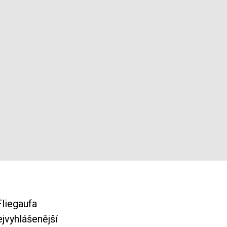
liegaufa
ejvyhlášenější