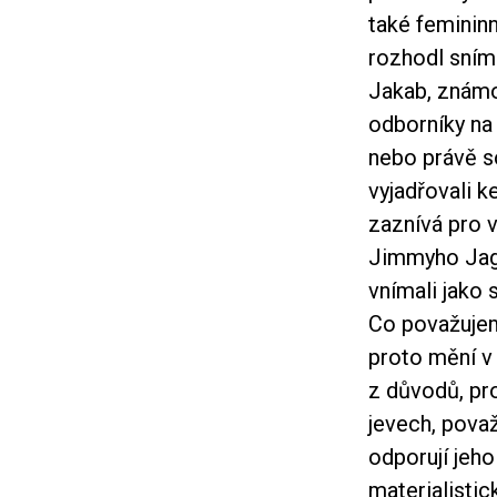
také feminin
rozhodl sním
Jakab, znám
odborníky na 
nebo právě so
vyjadřovali 
zaznívá pro 
Jimmyho Jagu
vnímali jako
Co považujem
proto mění v
z důvodů, pr
jevech, pova
odporují jeh
materialistic