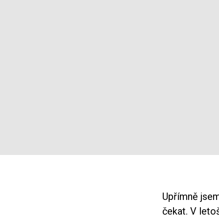
Upřímně jsem
čekat. V leto