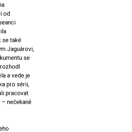
na
í od
seanci
ila
k se také
ym Jaguárovi,
dokumentu se
 rozhodl
la a vede je
a pro sérii,
ali pracovat
al – nečekaně
jeho