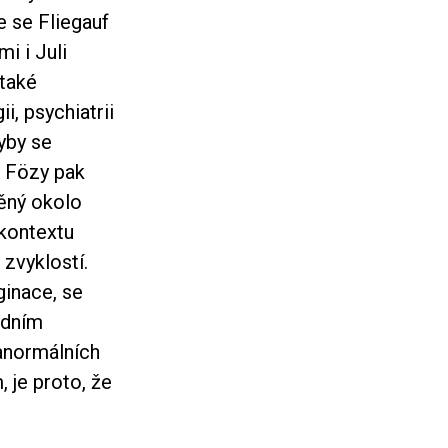
e se Fliegauf
i i Juli
 také
i, psychiatrii
dyby se
y Fözy pak
děný okolo
 kontextu
zvyklostí.
inace, se
edním
anormálních
 je proto, že