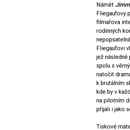
Námět
Jimm
Fliegaufovy p
filmařova in
rodinných kon
nepopsatelná
Fliegaufovi 
jež následně
spolu s věrn
natočit dram
k brutálním s
kde by v každ
na pilotním d
přijali i jako
Tiskové mater