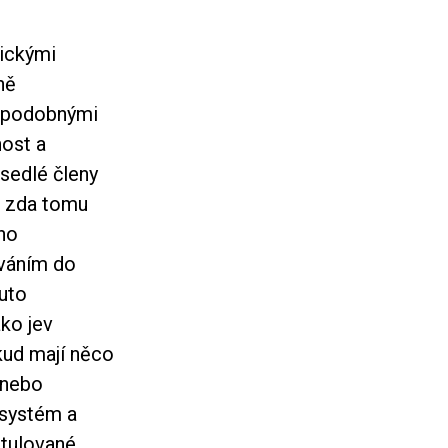
rickými
ně
je podobnými
nost a
osedlé členy
, zda tomu
yho
ováním do
tuto
ako jev
kud mají něco
 nebo
 systém a
titulované