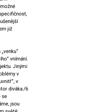
nemožné
specifičnost,
kušenější
em již
a „venku”
ího” vnímání.
jektu. Jinými
roblémy v
vnitř”, v
tor diváka.
/6
e se
áme, jsou
m světě: