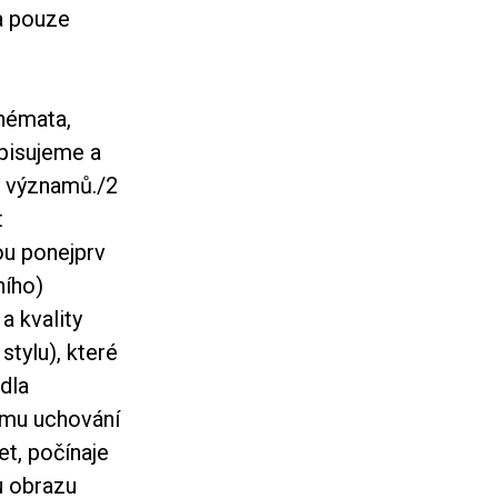
a pouze
chémata,
opisujeme a
a významů.
/2
t
ou ponejprv
ního)
a kvality
tylu), které
dla
ájmu uchování
et, počínaje
u obrazu