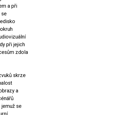
em a při
 se
hledisko
 okruh
udiovizuální
y při jejich
ocesům zdola
zvuků skrze
nalost
 obrazy a
cénářů
, jemuž se
urní