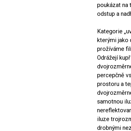
poukázat na 
odstup a nadh
Kategorie „uv
kterými jako 
prožíváme fil
Odrážejí kup
dvojrozměrné 
percepčně vs
prostoru a t
dvojrozměrné
samotnou iluz
nereflektova
iluze trojroz
drobnými nez