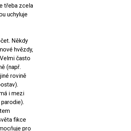
če třeba zcela
ou uchyluje
očet. Někdy
ilmové hvězdy,
 Velmi často
ně (např.
jiné rovině
postav).
 má i mezi
 parodie).
xtem
věta fikce
 umocňuje pro