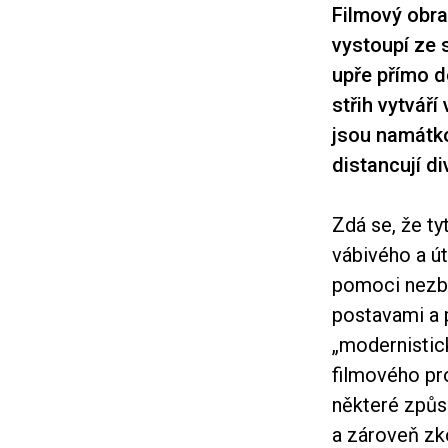
Filmový obra
vystoupí ze 
upře přímo d
střih vytváří
jsou namátko
distancují di
Zdá se, že ty
vábivého a út
pomoci nezby
postavami a 
„modernistick
filmového pr
některé způs
a zároveň zk