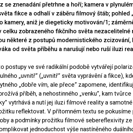
z se znenadání přetrhne a hoří; kamera v plynulé
světa fikce a odhalí v záběru filmový štáb; pohled
o kamery, aniž je diegeticky motivován
/1
; záměrn
 v celku zobrazeného fikčního světa nezacelitelné 
u některé z postupů modernistického zcizování, 
váka od světa příběhu a narušují nebo ruší iluzi real
to postupy ve své radikální podobě vytvářejí polari
ulného „uvnitř” („uvnitř” světa vyprávění a fikce), k
tného „dobře vím, ale přece” zapomene, identifikuj
prožívá příběh, a nehostinného „venku”, kam tvůrce
y” vytrhává a nutí jej iluzi filmové reality a samot
ožitku reflektovat. V přítomném textu se pokusíme
oby a podmínky prožitku filmové sebereflexivity ze 
omplikovat jednoduchost výše nastíněného duální