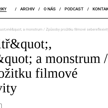
IKY
/
ARCHIV
/
O NÁS
/
PODCAST
/
KONTA
quot;vně&quot; a monstrum / Způsoby prožitku filmové sebereflexivit
tř&quot;,
quot; a monstrum /
ožitku filmové
vity