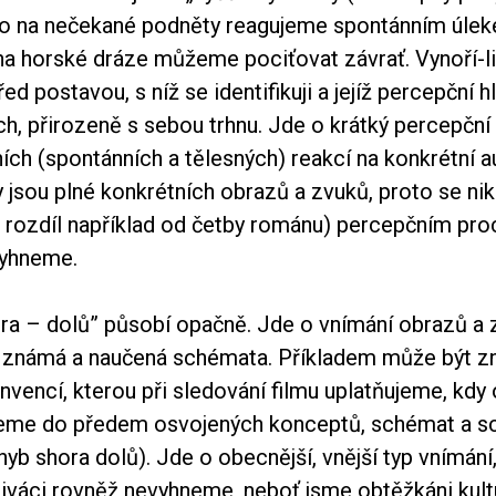
to na nečekané podněty reagujeme spontánním úlek
 na horské dráze můžeme pociťovat závrať. Vynoří-li
řed postavou, s níž se identifikuji a jejíž percepční 
ch, přirozeně s sebou trhnu. Jde o krátký percepční
ch (spontánních a tělesných) reakcí na konkrétní a
y jsou plné konkrétních obrazů a zvuků, proto se nikd
a rozdíl například od četby románu) percepčním pr
vyhneme.
ra – dolů” působí opačně. Jde o vnímání obrazů a 
iž známá a naučená schémata. Příkladem může být z
vencí, kterou při sledování filmu uplatňujeme, kdy
eme do předem osvojených konceptů, schémat a s
yb shora dolů). Jde o obecnější, vnější typ vnímání
diváci rovněž nevyhneme, neboť jsme obtěžkáni kult