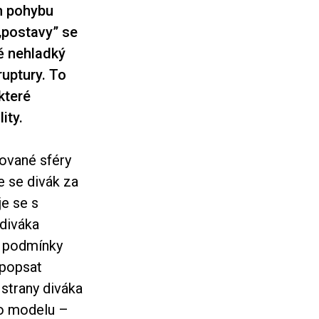
m pohybu
 „postavy” se
ě nehladký
ruptury. To
které
ity.
zované sféry
de se divák za
e se s
 diváka
né podmínky
 popsat
strany diváka
ho modelu –