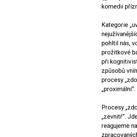
komedii příz
Kategorie „uv
nejužívanější
pohltil nás, v
prožitkové b
při kognitivi
způsobů vním
procesy „zdol
„proximální”.
Procesy „zdo
„zevnitř”. Jd
reagujeme na
zpracovaných