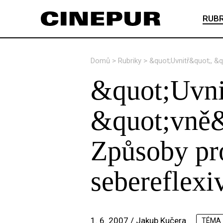
RUBR
Domů
>
Rubriky
>
&quot;Uvnitř&quot;, &
&quot;Uvni
&quot;vně&
Způsoby pr
sebereflexi
1. 6. 2007 /
Jakub Kučera
TÉMA