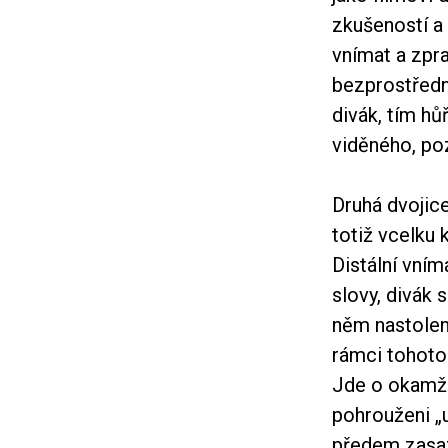
zkušeností a
vnímat a zpra
bezprostředn
divák, tím hů
viděného, po
Druhá dvojice
totiž vcelku 
Distální vním
slovy, divák 
něm nastolené
rámci tohoto 
Jde o okamži
pohrouženi „u
předem zasaz