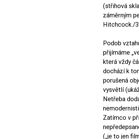
(střihová skl
záměrným per
Hitchcock.
/3
Podob vztahů 
přijímáme „ve
která vždy čá
dochází k tom
porušená obje
vysvětlí (uká
Netřeba dodáv
nemodernisti
Zatímco v př
nepředepsané
(„je to jen f