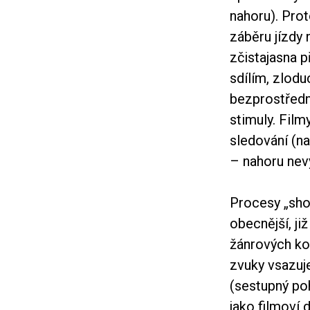
nahoru). Pro
záběru jízdy
zčistajasna p
sdílím, zlodu
bezprostřední
stimuly. Film
sledování (n
– nahoru ne
Procesy „sho
obecnější, j
žánrových kon
zvuky vsazuj
(sestupný poh
jako filmoví 