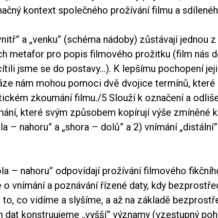
načný kontext společného prožívání filmu a sdílené
nitř” a „venku” (schéma nádoby) zůstávají jednou z
ch metafor pro popis filmového prožitku (film nás d
cítili jsme se do postavy...). K lepšímu pochopení jej
áze nám mohou pomoci dvě dvojice termínů, které 
stickém zkoumání filmu.
/5
Slouží k označení a odliš
ání, které svým způsobem kopírují výše zmíněné ka
a – nahoru” a „shora – dolů” a 2) vnímání „distální”
la – nahoru” odpovídají prožívání filmového fikčníh
e o vnímání a poznávání řízené daty, kdy bezprostř
 to, co vidíme a slyšíme, a až na základě bezprost
 dat konstruujeme „vyšší” významy (vzestupný poh