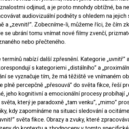
 znalostmi odjinud, a je proto mnohdy obtížné, ba 
covávat audiovizuální podněty s ohledem na jejich 
ě a „zevnitř”. Zobecníme-li, můžeme říci, že čím z
ře se ubrání tomu vnímat nové filmy zvenčí, prizmat
znaného nebo přečteného.
 termínů nabízí další zpřesnění. Kategorie „uvnitř” 
korespondují s kategoriemi „distálního” a „proximáln
ání se vyznačuje tím, že má těžiště ve vnímaném ob
se plně percepčně „přesouvá” do světa fikce, řeší p
, jeho kognitivní a emocionální procesy probíhají „u
světa, který je paradoxně „tam venku”, „mimo” pros
ky, kdy zapomínáme na situaci sledování a ocitám
vnitř” světa fikce. Obrazy a zvuky, které zpracováv
eny do kontextu a zhodnoceny v tomto specifické