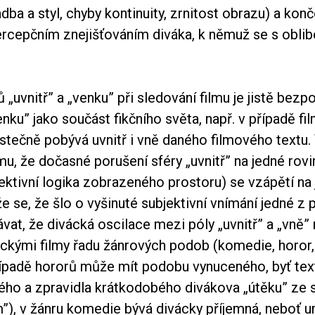
adba a styl, chyby kontinuity, zrnitost obrazu) a kon
cepčním znejišťováním diváka, k němuž se s oblib
„uvnitř” a „venku” při sledování filmu je jistě bezp
nku” jako součást fikčního světa, např. v případě f
stečně pobývá uvnitř i vně daného filmového textu.
u, že dočasné porušení sféry „uvnitř” na jedné rovi
ktivní logika zobrazeného prostoru) se vzápětí na 
že se, že šlo o vyšinuté subjektivní vnímání jedné z 
at, že divácká oscilace mezi póly „uvnitř” a „vně”
ckými filmy řadu žánrových podob (komedie, horor,
ípadě hororů může mít podobu vynuceného, byť te
ho a zpravidla krátkodobého divákova „útěku” ze s
ilm”), v žánru komedie bývá divácky příjemná, neboť