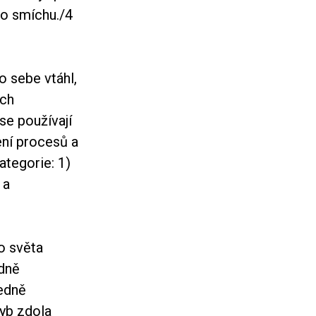
ho smíchu.
/4
o sebe vtáhl,
ich
se používají
ení procesů a
tegorie: 1)
 a
o světa
edně
ředně
yb zdola