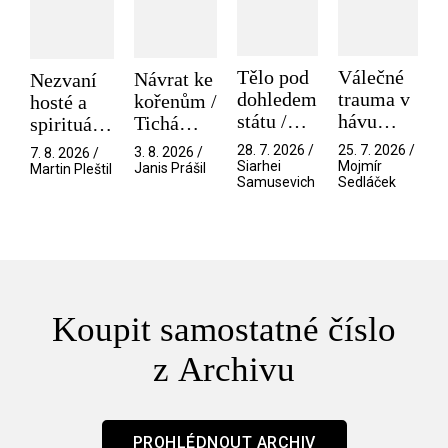
Tělo pod
Válečné
Návrat ke
Nezvaní
dohledem
trauma v
kořenům /
hosté a
státu /
hávu
Tichá
spirituální
Pramen
spektáklu
přítelkyně
narušitelé
28. 7. 2026 /
25. 7. 2026 /
3. 8. 2026 /
7. 8. 2026 /
/ Odyssea
z vesmíru
Siarhei
Mojmír
Janis Prášil
Martin Pleštil
Samusevich
Sedláček
/ Mouchy
Koupit samostatné číslo
z Archivu
PROHLÉDNOUT ARCHIV