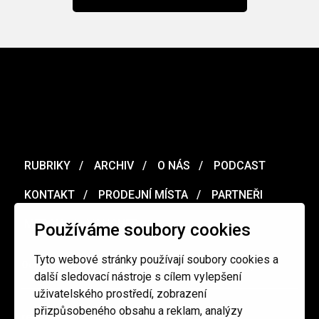
RUBRIKY
ARCHIV
O NÁS
PODCAST
KONTAKT
PRODEJNÍ MÍSTA
PARTNEŘI
MERCH
VOUCHER
Používáme soubory cookies
Tyto webové stránky používají soubory cookies a
Ochrana osobních údajů
/
Obchodní podmínky
další sledovací nástroje s cílem vylepšení
uživatelského prostředí, zobrazení
přizpůsobeného obsahu a reklam, analýzy
redakce@cinepur.cz