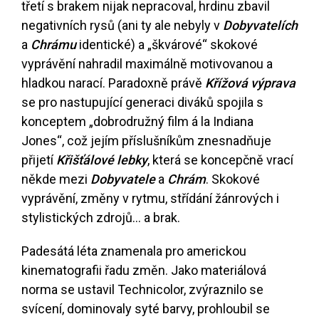
třetí s brakem nijak nepracoval, hrdinu zbavil
negativních rysů (ani ty ale nebyly v
Dobyvatelích
a
Chrámu
identické) a „škvárové“ skokové
vyprávění nahradil maximálně motivovanou a
hladkou narací. Paradoxně právě
Křížová výprava
se pro nastupující generaci diváků spojila s
konceptem „dobrodružný film á la Indiana
Jones“, což jejím příslušníkům znesnadňuje
přijetí
Křišťálové lebky
, která se koncepčně vrací
někde mezi
Dobyvatele
a
Chrám
. Skokové
vyprávění, změny v rytmu, střídání žánrových i
stylistických zdrojů... a brak.
Padesátá léta znamenala pro americkou
kinematografii řadu změn. Jako materiálová
norma se ustavil Technicolor, zvýraznilo se
svícení, dominovaly syté barvy, prohloubil se