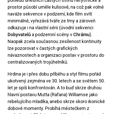
pohledu dnešních častých střihů nerytmické a
prostor působí uměle kulisově, na což pak volně
naváže sekvence v podzemí, kde film svítí
minimálně, vyřezává tváře ze tmy a zároveň
odkazuje i na vlastní sérii (úvodní sekvenci
Dobyvatelů
a podzemní scény v
Chrámu
).
Naopak zcela současnou zesílenost kontinuity
lze pozorovat v častých grafických
návaznostech a organizaci postav v prostoru do
centralizovaných trojúhelníků.
Hrdina je i přes dobu příběhu a styl filmu pořád
ukotvený zejména ve 30. letech a se světem 50.
let je spíš konfrontován. A to buď skrze druhou
hlavní postavu Mutta (Rafana) Williamse jako
rebelujícího mladíka, anebo skrze skoro ikonické
dobové momenty. Probíhá městečkem z