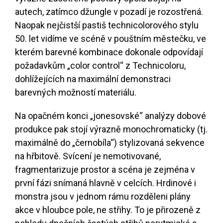
autech, zatímco džungle v pozadí je rozostřená.
Naopak nejčistší pastiš technicolorového stylu
50. let vidíme ve scéně v pouštním městečku, ve
kterém barevné kombinace dokonale odpovídají
požadavkům „color control“ z Technicoloru,
dohlížejících na maximální demonstraci
barevných možností materiálu.
Na opačném konci „jonesovské“ analýzy dobové
produkce pak stojí výrazně monochromaticky (tj.
maximálně do „černobíla“) stylizovaná sekvence
na hřbitově. Svícení je nemotivované,
fragmentarizuje prostor a scéna je zejména v
první fázi snímaná hlavně v celcích. Hrdinové i
monstra jsou v jednom rámu rozděleni plány
akce v hloubce pole, ne střihy. To je přirozeně z