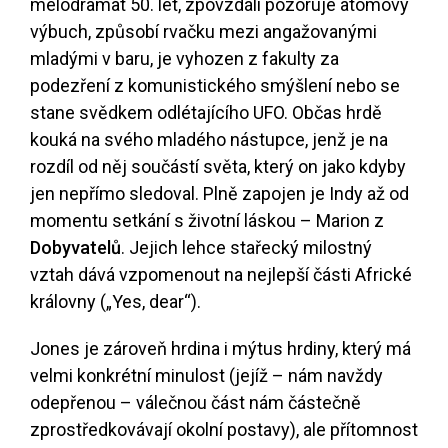
melodramat 50. let, zpovzdálí pozoruje atomový
výbuch, způsobí rvačku mezi angažovanými
mladými v baru, je vyhozen z fakulty za
podezření z komunistického smýšlení nebo se
stane svědkem odlétajícího UFO. Občas hrdě
kouká na svého mladého nástupce, jenž je na
rozdíl od něj součástí světa, který on jako kdyby
jen nepřímo sledoval. Plně zapojen je Indy až od
momentu setkání s životní láskou – Marion z
Dobyvatelů
. Jejich lehce stařecký milostný
vztah dává vzpomenout na nejlepší části Africké
královny („Yes, dear“).
Jones je zároveň hrdina i mýtus hrdiny, který má
velmi konkrétní minulost (jejíž – nám navždy
odepřenou – válečnou část nám částečně
zprostředkovávají okolní postavy), ale přítomnost