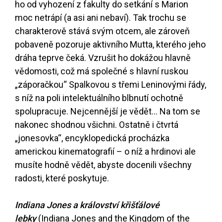
ho od vyhození z fakulty do setkání s Marion
moc netrápí (a asi ani nebaví). Tak trochu se
charakterově stává svým otcem, ale zároveň
pobaveně pozoruje aktivního Mutta, kterého jeho
dráha teprve čeká. Vzrušit ho dokážou hlavně
vědomosti, což má společné s hlavní ruskou
„záporačkou“ Spalkovou s třemi Leninovými řády,
s níž na poli intelektuálního blbnutí ochotně
spolupracuje. Nejcennější je vědět... Na tom se
nakonec shodnou všichni. Ostatně i čtvrtá
„jonesovka“, encyklopedická procházka
americkou kinematografií – o níž a hrdinovi ale
musíte hodně vědět, abyste docenili všechny
radosti, které poskytuje.
Indiana Jones a království křišťálové
lebky
(Indiana Jones and the Kingdom of the