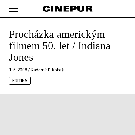
Procházka americkým
V košíku zatím nemáte žádné položky.
filmem 50. let / Indiana
Jones
1. 6. 2008 /
Radomír D. Kokeš
KRITIKA