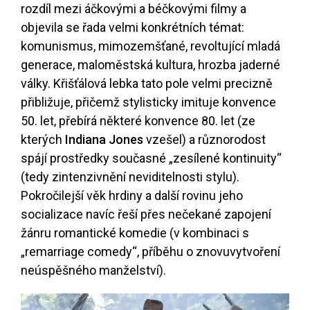
rozdíl mezi áčkovými a béčkovými filmy a
objevila se řada velmi konkrétních témat:
komunismus, mimozemšťané, revoltující mladá
generace, maloměstská kultura, hrozba jaderné
války. Křišťálová lebka tato pole velmi precizně
přibližuje, přičemž stylisticky imituje konvence
50. let, přebírá některé konvence 80. let (ze
kterých
Indiana Jones
vzešel) a různorodost
spájí prostředky současné „zesílené kontinuity“
(tedy zintenzivnění neviditelnosti stylu).
Pokročilejší věk hrdiny a další rovinu jeho
socializace navíc řeší přes nečekané zapojení
žánru romantické komedie (v kombinaci s
„remarriage comedy“, příběhu o znovuvytvoření
neúspěšného manželství).