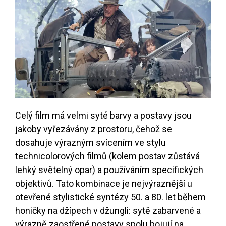
Celý film má velmi syté barvy a postavy jsou
jakoby vyřezávány z prostoru, čehož se
dosahuje výrazným svícením ve stylu
technicolorových filmů (kolem postav zůstává
lehký světelný opar) a používáním specifických
objektivů. Tato kombinace je nejvýraznější u
otevřené stylistické syntézy 50. a 80. let během
honičky na džípech v džungli: sytě zabarvené a
výrazně zaostřené postavy spolu bojují na