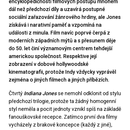
encyklopedičnosti filmových postupů mnohem
dál než předchozí díly a uzavírá postupné
sociální zařazování žánrového hrdiny, ale Jones
získává i narativní paměť a vzpomíná na
události z minula. Film navíc poprvé čerpá z
moderních západních mýtů a s přesunem děje
do 50. let činí významovým centrem tehdejší
americkou společnost. Respektive její
zobrazení v dobové hollywoodské
kinematografii, protože Indy vždycky vyprávěl
zejména o jiných filmech a jiných příbězích.
Čtvrtý
Indiana Jones
se nemohl odklonit od stylu
předchozí trilogie, protože ta žádný homogenní
styl neměla a pocit jednoty vznikl spíš na základě
fanouškovské recepce. Zatímco první dva filmy
vycházely z brakové koncepce (každý z jiné),