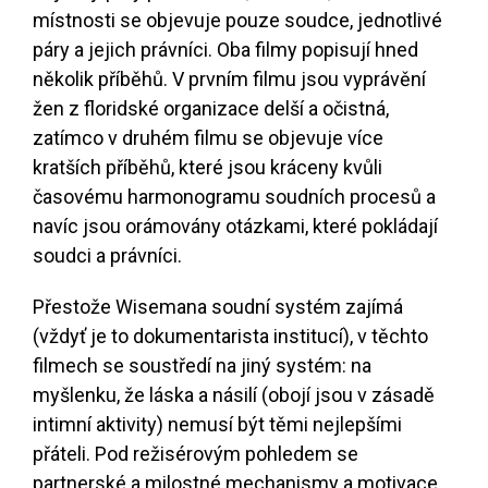
místnosti se objevuje pouze soudce, jednotlivé
páry a jejich právníci. Oba filmy popisují hned
několik příběhů. V prvním filmu jsou vyprávění
žen z floridské organizace delší a očistná,
zatímco v druhém filmu se objevuje více
kratších příběhů, které jsou kráceny kvůli
časovému harmonogramu soudních procesů a
navíc jsou orámovány otázkami, které pokládají
soudci a právníci.
Přestože Wisemana soudní systém zajímá
(vždyť je to dokumentarista institucí), v těchto
filmech se soustředí na jiný systém: na
myšlenku, že láska a násilí (obojí jsou v zásadě
intimní aktivity) nemusí být těmi nejlepšími
přáteli. Pod režisérovým pohledem se
partnerské a milostné mechanismy a motivace