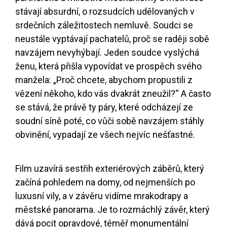
stávají absurdní, o rozsudcích udělovaných v
srdečních záležitostech nemluvě. Soudci se
neustále vyptávají pachatelů, proč se raději sobě
navzájem nevyhýbají. Jeden soudce vyslýchá
ženu, která přišla vypovídat ve prospěch svého
manžela: „Proč chcete, abychom propustili z
vězení někoho, kdo vás dvakrát zneužil?“ A často
se stává, že právě ty páry, které odcházejí ze
soudní síně poté, co vůči sobě navzájem stáhly
obvinění, vypadají ze všech nejvíc nešťastné.
Film uzavírá sestřih exteriérových záběrů, který
začíná pohledem na domy, od nejmenších po
luxusní vily, a v závěru vidíme mrakodrapy a
městské panorama. Je to rozmáchlý závěr, který
dává pocit opravdové, téměř monumentální