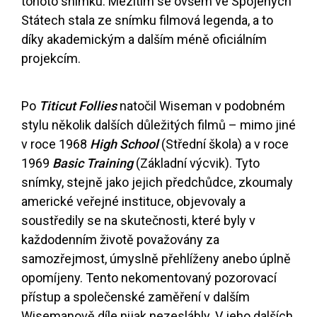
tohoto snímku. Mezitím se ovšem ve Spojených
Státech stala ze snímku filmová legenda, a to
díky akademickým a dalším méně oficiálním
projekcím.
Po
Titicut Follies
natočil Wiseman v podobném
stylu několik dalších důležitých filmů – mimo jiné
v roce 1968
High School
(Střední škola) a v roce
1969
Basic Training
(Základní výcvik). Tyto
snímky, stejně jako jejich předchůdce, zkoumaly
americké veřejné instituce, objevovaly a
soustředily se na skutečnosti, které byly v
každodenním životě považovány za
samozřejmost, úmyslně přehlíženy anebo úplně
opomíjeny. Tento nekomentovaný pozorovací
přístup a společenské zaměření v dalším
Wisemanově díle nijak nezeslábly. V jeho dalších