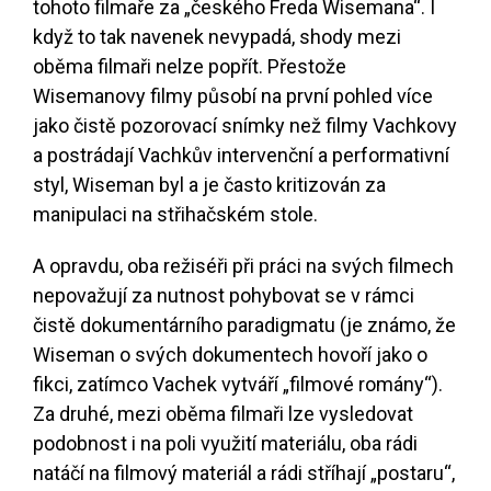
tohoto filmaře za „českého Freda Wisemana“. I
když to tak navenek nevypadá, shody mezi
oběma filmaři nelze popřít. Přestože
Wisemanovy filmy působí na první pohled více
jako čistě pozorovací snímky než filmy Vachkovy
a postrádají Vachkův intervenční a performativní
styl, Wiseman byl a je často kritizován za
manipulaci na střihačském stole.
A opravdu, oba režiséři při práci na svých filmech
nepovažují za nutnost pohybovat se v rámci
čistě dokumentárního paradigmatu (je známo, že
Wiseman o svých dokumentech hovoří jako o
fikci, zatímco Vachek vytváří „filmové romány“).
Za druhé, mezi oběma filmaři lze vysledovat
podobnost i na poli využití materiálu, oba rádi
natáčí na filmový materiál a rádi stříhají „postaru“,