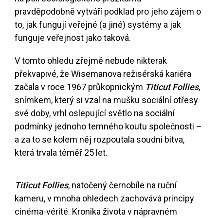
pravděpodobně vytváří podklad pro jeho zájem o
to, jak fungují veřejné (a jiné) systémy a jak
funguje veřejnost jako taková.
V tomto ohledu zřejmě nebude nikterak
překvapivé, že Wisemanova režisérská kariéra
začala v roce 1967 průkopnickým
Titicut Follies
,
snímkem, který si vzal na mušku sociální otřesy
své doby, vrhl oslepující světlo na sociální
podmínky jednoho temného koutu společnosti –
a za to se kolem něj rozpoutala soudní bitva,
která trvala téměř 25 let.
Titicut Follies
, natočený černobíle na ruční
kameru, v mnoha ohledech zachovává principy
cinéma-vérité. Kronika života v nápravném