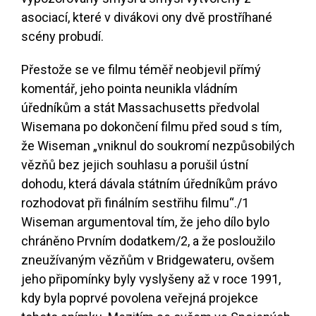
asociací, které v divákovi ony dvě prostříhané
scény probudí.
Přestože se ve filmu téměř neobjevil přímý
komentář, jeho pointa neunikla vládním
úředníkům a stát Massachusetts předvolal
Wisemana po dokončení filmu před soud s tím,
že Wiseman „vniknul do soukromí nezpůsobilých
vězňů bez jejich souhlasu a porušil ústní
dohodu, která dávala státním úředníkům právo
rozhodovat při finálním sestřihu filmu“.
/1
Wiseman argumentoval tím, že jeho dílo bylo
chráněno Prvním dodatkem
/2
, a že posloužilo
zneužívaným vězňům v Bridgewateru, ovšem
jeho připomínky byly vyslyšeny až v roce 1991,
kdy byla poprvé povolena veřejná projekce