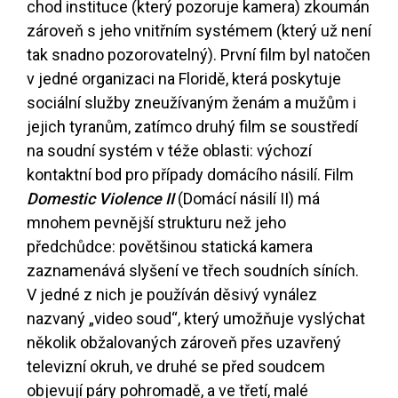
chod instituce (který pozoruje kamera) zkoumán
zároveň s jeho vnitřním systémem (který už není
tak snadno pozorovatelný). První film byl natočen
v jedné organizaci na Floridě, která poskytuje
sociální služby zneužívaným ženám a mužům i
jejich tyranům, zatímco druhý film se soustředí
na soudní systém v téže oblasti: výchozí
kontaktní bod pro případy domácího násilí. Film
Domestic Violence II
(Domácí násilí II) má
mnohem pevnější strukturu než jeho
předchůdce: povětšinou statická kamera
zaznamenává slyšení ve třech soudních síních.
V jedné z nich je používán děsivý vynález
nazvaný „video soud“, který umožňuje vyslýchat
několik obžalovaných zároveň přes uzavřený
televizní okruh, ve druhé se před soudcem
objevují páry pohromadě, a ve třetí, malé