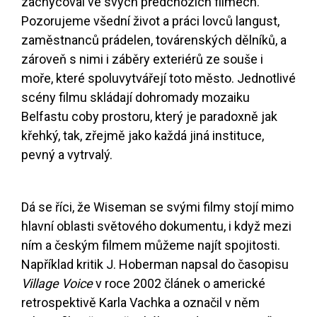
zachycoval ve svých předchozích filmech.
Pozorujeme všední život a práci lovců langust,
zaměstnanců prádelen, továrenských dělníků, a
zároveň s nimi i záběry exteriérů ze souše i
moře, které spoluvytvářejí toto město. Jednotlivé
scény filmu skládají dohromady mozaiku
Belfastu coby prostoru, který je paradoxně jak
křehký, tak, zřejmě jako každá jiná instituce,
pevný a vytrvalý.
Dá se říci, že Wiseman se svými filmy stojí mimo
hlavní oblasti světového dokumentu, i když mezi
ním a českým filmem můžeme najít spojitosti.
Například kritik J. Hoberman napsal do časopisu
Village Voice
v roce 2002 článek o americké
retrospektivě Karla Vachka a označil v něm