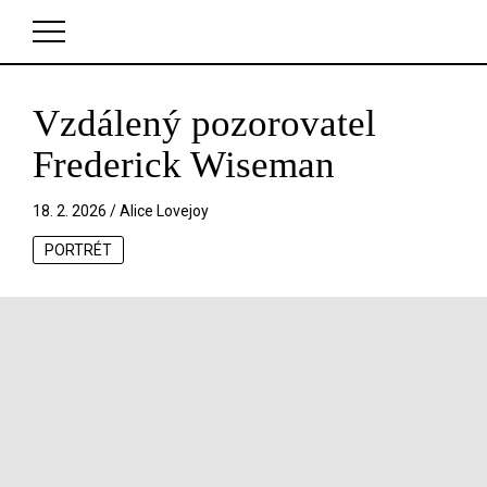
Vzdálený pozorovatel
V košíku zatím nemáte žádné položky.
Frederick Wiseman
18. 2. 2026 /
Alice Lovejoy
PORTRÉT