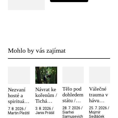
Mohlo by vás zajímat
Tělo pod
Válečné
Návrat ke
Nezvaní
dohledem
trauma v
kořenům /
hosté a
státu /
hávu
Tichá
spirituální
Pramen
spektáklu
přítelkyně
narušitelé
28. 7. 2026 /
25. 7. 2026 /
3. 8. 2026 /
7. 8. 2026 /
/ Odyssea
z vesmíru
Siarhei
Mojmír
Janis Prášil
Martin Pleštil
Samusevich
Sedláček