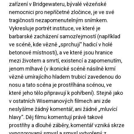
zařízení v Bridgewateru, bývalé vězeňské
nemocnici pro nepříčetné zločince, je ve své
tragičnosti nezapomenutelným snímkem.
Vykresluje portrét instituce, ve které je
barbarské zacházení samozřejmostí (například
ve scéně, kde vězně „sprchují“ hadicí v holé
betonové místnosti), a ve které jsou hranice
mezi životem a smrtí, existencí a zapomenutím,
jenom mlhavé (v ikonické scéně násilně krmí
vězně umírajícího hladem trubicí zavedenou do
nosu a tato scéna je prostříhána scénou, ve
které jeho tělo připravují k pohřbení). Stejně jako
v ostatních Wisemanových filmech ani zde
neslyšíme žádný komentář, ani žádné „mluvící
hlavy“. Děj filmu komentují právě takové
prostřihy a dlouhé záběry, komentář vzniká skrze
vypozorovaný smysl a smysl vytvořený z