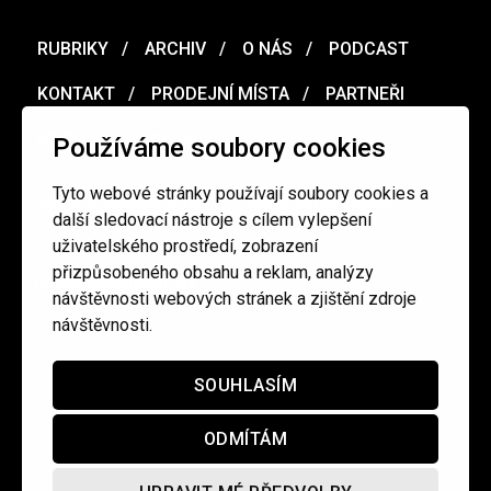
RUBRIKY
ARCHIV
O NÁS
PODCAST
KONTAKT
PRODEJNÍ MÍSTA
PARTNEŘI
MERCH
VOUCHER
Používáme soubory cookies
Tyto webové stránky používají soubory cookies a
Ochrana osobních údajů
/
Obchodní podmínky
další sledovací nástroje s cílem vylepšení
uživatelského prostředí, zobrazení
přizpůsobeného obsahu a reklam, analýzy
redakce@cinepur.cz
návštěvnosti webových stránek a zjištění zdroje
návštěvnosti.
SOUHLASÍM
ODMÍTÁM