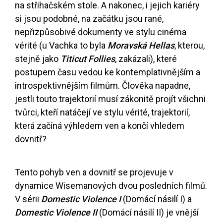
na střihačském stole. A nakonec, i jejich kariéry
si jsou podobné, na začátku jsou rané,
nepřizpůsobivé dokumenty ve stylu cinéma
vérité (u Vachka to byla
Moravská Hellas
, kterou,
stejně jako
Titicut Follies
, zakázali), které
postupem času vedou ke kontemplativnějším a
introspektivnějším filmům. Člověka napadne,
jestli touto trajektorií musí zákonitě projít všichni
tvůrci, kteří natáčejí ve stylu vérité, trajektorií,
která začíná výhledem ven a končí vhledem
dovnitř?
Tento pohyb ven a dovnitř se projevuje v
dynamice Wisemanových dvou posledních filmů.
V sérii
Domestic Violence I
(Domácí násilí I) a
Domestic Violence II
(Domácí násilí II) je vnější