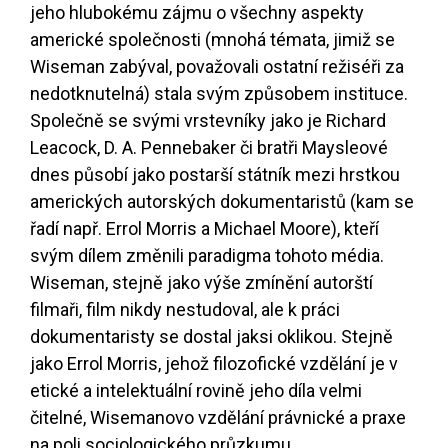
jeho hlubokému zájmu o všechny aspekty
americké společnosti (mnohá témata, jimiž se
Wiseman zabýval, považovali ostatní režiséři za
nedotknutelná) stala svým způsobem instituce.
Společně se svými vrstevníky jako je Richard
Leacock, D. A. Pennebaker či bratři Maysleové
dnes působí jako postarší státník mezi hrstkou
amerických autorských dokumentaristů (kam se
řadí např. Errol Morris a Michael Moore), kteří
svým dílem změnili paradigma tohoto média.
Wiseman, stejně jako výše zmínění autorští
filmaři, film nikdy nestudoval, ale k práci
dokumentaristy se dostal jaksi oklikou. Stejně
jako Errol Morris, jehož filozofické vzdělání je v
etické a intelektuální rovině jeho díla velmi
čitelné, Wisemanovo vzdělání právnické a praxe
na poli sociologického průzkumu