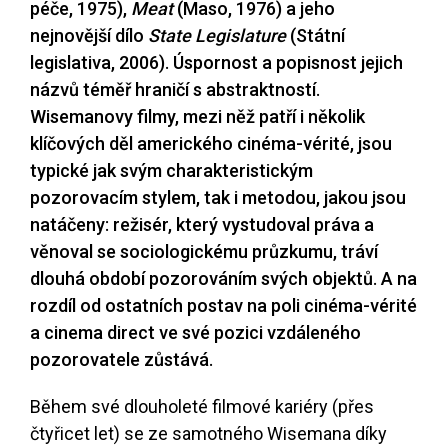
péče, 1975),
Meat
(Maso, 1976) a jeho
nejnovější dílo
State Legislature
(Státní
legislativa, 2006). Úspornost a popisnost jejich
názvů téměř hraničí s abstraktností.
Wisemanovy filmy, mezi něž patří i několik
klíčových děl amerického cinéma-vérité, jsou
typické jak svým charakteristickým
pozorovacím stylem, tak i metodou, jakou jsou
natáčeny: režisér, který vystudoval práva a
věnoval se sociologickému průzkumu, tráví
dlouhá období pozorováním svých objektů. A na
rozdíl od ostatních postav na poli cinéma-vérité
a cinema direct ve své pozici vzdáleného
pozorovatele zůstává.
Během své dlouholeté filmové kariéry (přes
čtyřicet let) se ze samotného Wisemana díky