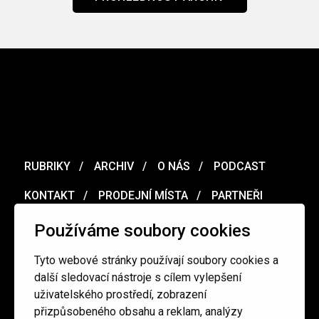
RUBRIKY
ARCHIV
O NÁS
PODCAST
KONTAKT
PRODEJNÍ MÍSTA
PARTNEŘI
MERCH
VOUCHER
Používáme soubory cookies
Tyto webové stránky používají soubory cookies a
Ochrana osobních údajů
/
Obchodní podmínky
další sledovací nástroje s cílem vylepšení
uživatelského prostředí, zobrazení
přizpůsobeného obsahu a reklam, analýzy
redakce@cinepur.cz