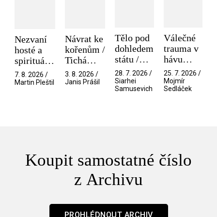
Tělo pod
Válečné
Návrat ke
Nezvaní
dohledem
trauma v
kořenům /
hosté a
státu /
hávu
Tichá
spirituální
Pramen
spektáklu
přítelkyně
narušitelé
28. 7. 2026 /
25. 7. 2026 /
3. 8. 2026 /
7. 8. 2026 /
/ Odyssea
z vesmíru
Siarhei
Mojmír
Janis Prášil
Martin Pleštil
Samusevich
Sedláček
/ Mouchy
Koupit samostatné číslo
z Archivu
PROHLÉDNOUT ARCHIV