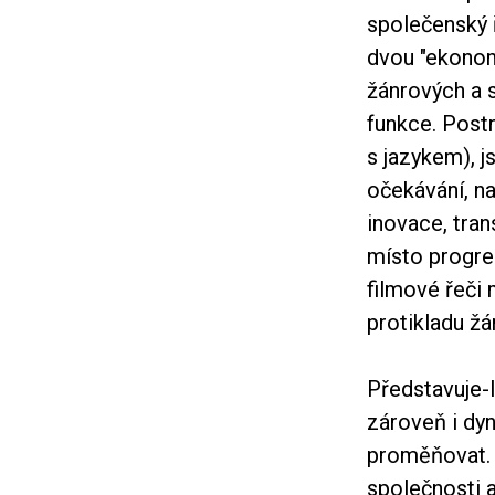
společenský 
dvou "ekonom
žánrových a s
funkce. Postr
s jazykem), j
očekávání, na
inovace, tra
místo progres
filmové řeči
protikladu žá
Představuje-l
zároveň i dy
proměňovat. O
společnosti a