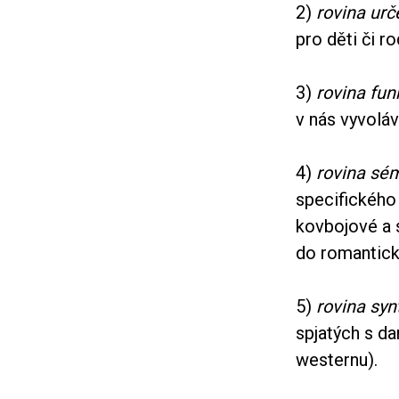
2)
rovina urč
pro děti či r
3)
rovina fun
v nás vyvolá
4)
rovina sé
specifického 
kovbojové a s
do romantic
5)
rovina syn
spjatých s da
westernu).