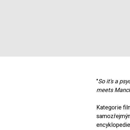
"
So it's a psy
meets Manch
Kategorie fi
samozřejmým.
encyklopedie,