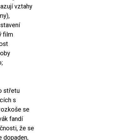
azují vztahy
my),
ostavení
 film
ost
doby
o;
o střetu
cích s
 rozkoše se
vák fandí
nosti, že se
je dopaden,