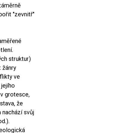
 záměrně
ořit "zevnitř"
 zaměřené
tlení.
ých struktur)
: žánry
likty ve
 jejího
 v grotesce,
stava, že
m nachází svůj
od.).
eologická