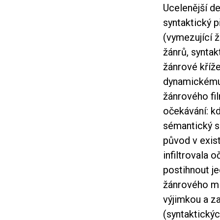
Ucelenější de
syntaktický 
(vymezující ž
žánrů, syntak
žánrové kříž
dynamickému p
žánrového fi
očekávání: kd
sémantický si
původ v exis
infiltrovala 
postihnout je
žánrového míš
výjimkou a za
(syntaktický