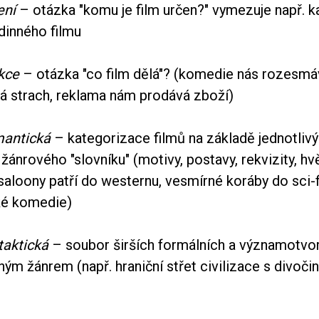
ení
– otázka "komu je film určen?" vymezuje např. ka
odinného filmu
kce
– otázka "co film dělá"? (komedie nás rozesmá
vá strach, reklama nám prodává zboží)
mantická
– kategorizace filmů na základě jednotliv
žánrového "slovníku" (motivy, postavy, rekvizity, hv
aloony patří do westernu, vesmírné koráby do sci-f
ké komedie)
taktická
– soubor širších formálních a významotvor
ným žánrem (např. hraniční střet civilizace s divoči