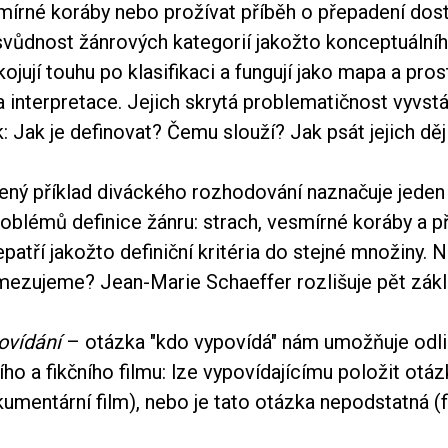
mírné koráby nebo prožívat příběh o přepadení dost
svůdnost žánrových kategorií jakožto konceptuálníh
ojují touhu po klasifikaci a fungují jako mapa a pro
 interpretace. Jejich skrytá problematičnost vyvst
: Jak je definovat? Čemu slouží? Jak psát jejich děj
ený příklad diváckého rozhodování naznačuje jeden
roblémů definice žánru: strach, vesmírné koráby a p
patří jakožto definiční kritéria do stejné množiny. 
mezujeme? Jean-Marie Schaeffer rozlišuje pět zákla
ovídání
– otázka "kdo vypovídá" nám umožňuje odliš
o a fikčního filmu: lze vypovídajícímu položit otázk
umentární film), nebo je tato otázka nepodstatná (