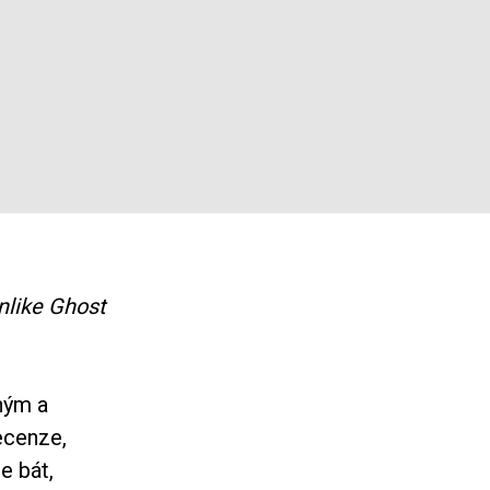
unlike Ghost
ným a
ecenze,
e bát,