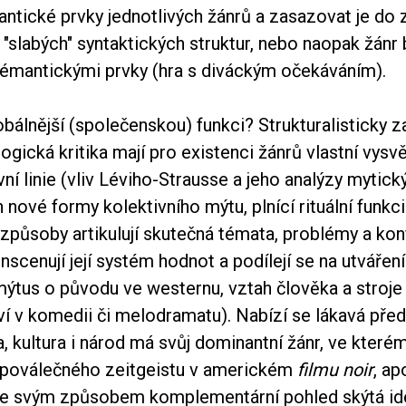
antické prvky jednotlivých žánrů a zasazovat je do
 "slabých" syntaktických struktur, nebo naopak žánr b
émantickými prvky (hra s diváckým očekáváním).
obálnější (společenskou) funkci? Strukturalisticky
logická kritika mají pro existenci žánrů vlastní vysvě
ní linie (vliv Léviho-Strausse a jeho analýzy mytick
h nové formy kolektivního mýtu, plnící rituální funkci
způsoby artikulují skutečná témata, problémy a konf
inscenují její systém hodnot a podílejí se na utváření
mýtus o původu ve westernu, vztah člověka a stroje
í v komedii či melodramatu). Nabízí se lákavá před
 kultura i národ má svůj dominantní žánr, ve které
 poválečného zeitgeistu v americkém
filmu noir
, ap
le svým způsobem komplementární pohled skýtá id