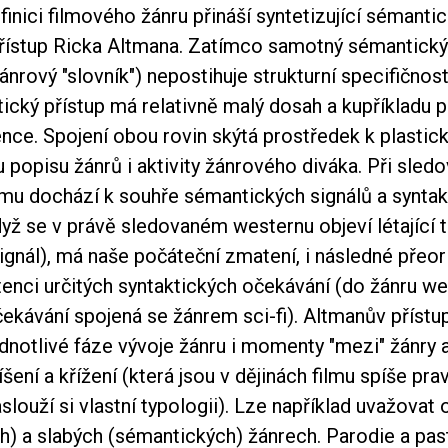
finici filmového žánru přináší syntetizující sémanti
přístup Ricka Altmana. Zatímco samotný sémantický
ánrový "slovník") nepostihuje strukturní specifičnost
tický přístup má relativně malý dosah a kupříkladu p
ence. Spojení obou rovin skýtá prostředek k plasti
opisu žánrů i aktivity žánrového diváka. Při sledo
lmu dochází k souhře sémantických signálů a syntak
yž se v právě sledovaném westernu objeví létající t
gnál), má naše počáteční zmatení, i následné přeor
tenci určitých syntaktických očekávání (do žánru w
očekávání spojená se žánrem sci-fi). Altmanův příst
dnotlivé fáze vývoje žánru i momenty "mezi" žánry 
ení a křížení (která jsou v dějinách filmu spíše pr
slouží si vlastní typologii). Lze například uvažovat 
ch) a slabých (sémantických) žánrech. Parodie a pa