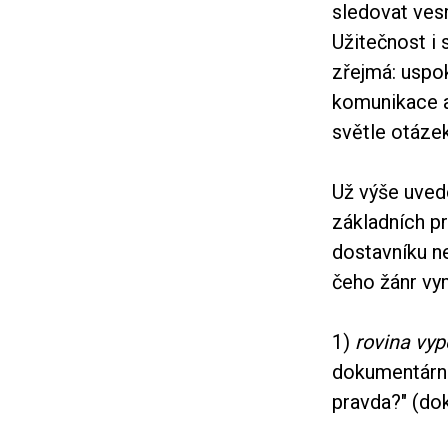
sledovat ves
Užitečnost i 
zřejmá: uspok
komunikace a
světle otázek
Už výše uved
základních p
dostavníku ne
čeho žánr vy
1)
rovina vyp
dokumentárníh
pravda?" (dok