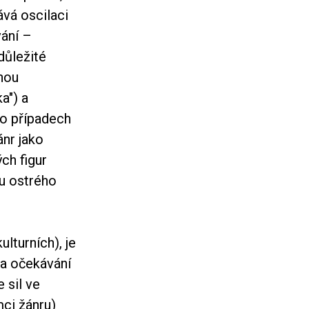
ává oscilaci
ání –
důležité
lnou
a") a
 o případech
ánr jako
ch figur
u ostrého
lturních), je
 a očekávání
 sil ve
mci žánru)