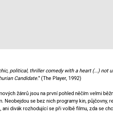
chic, political, thriller comedy with a heart (...) not 
urian Candidate.
" (The Player, 1992)
lmových žánrů jsou na první pohled něčím velmi běž
 Neobejdou se bez nich programy kin, půjčovny, r
 ani divák rozhodující se při volbě filmu, zda se chc