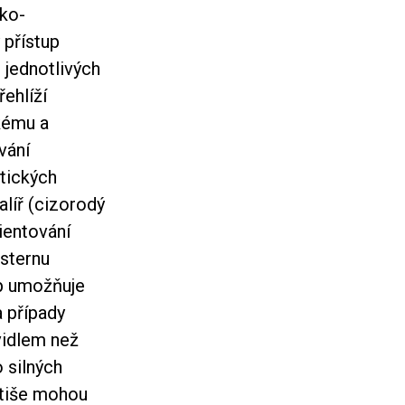
cko-
 přístup
 jednotlivých
řehlíží
ckému a
vání
tických
alíř (cizorodý
ientování
esternu
up umožňuje
a případy
avidlem než
o silných
stiše mohou