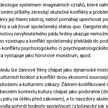
i ideologie systémem imaginárních vztahů, které nahr
tivními příběhy zkreslují skutečné konflikty a problé
ánry její hlavní nástroj, neboť pomáhají upevňovat p
tvy a udržovat společenský status quo. Gangsterský
 motivu nevyhnutelného pádu hrdiny ukazuje nemožn
o vzestupu a konflikt společenský překládá do po
ho konfliktu psychologického či psychopatologickéh
a vystupuje jako hororové monstrum, apod.
hledu lze žánrové filmy chápat jako dynamické míst
ulturních hodnot a konflikt dvou ekonomií souvisejí
zkošemi a kulturními zákazy. Žánrem kodifikované
obecném kontextu kultury chápat jako podvratné (di
 páru na útěku před zákonem), a to navzdory skuteč
vidla potvrdí hodnoty společnosti (zločinecký pár 