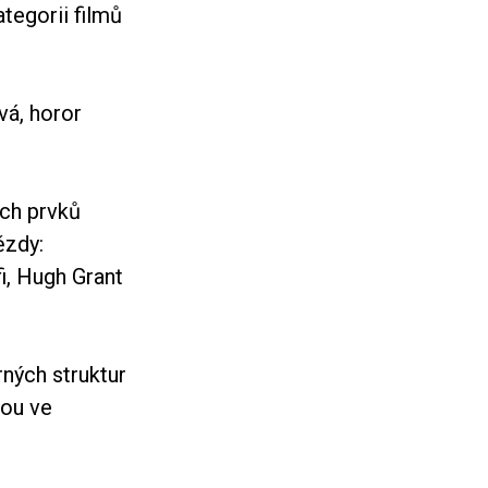
tegorii filmů
vá, horor
ých prvků
ězdy:
i, Hugh Grant
ných struktur
nou ve