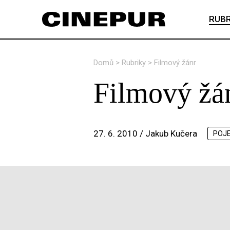
RUBR
Domů
>
Rubriky
>
Filmový žánr
Filmový žá
27. 6. 2010 /
Jakub Kučera
POJ