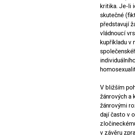
kritika. Je-l
skutečné (fik
představují ž
vládnoucí vrs
kupříkladu v
společenskéh
individuální
homosexualit
V bližším po
žánrových a k
žánrovými ro
dají často v 
zločineckému
v závěru zpra