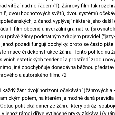
řád vítězí nad ne-řádem
/1
). Žánrový film tak rozehr
ií", dvou hodnotových světů, dvou systémů očekáv
polečenských, z čehož vyplývají některé jeho další 
ádá-li film obecně univerzální gramatiku (srovnate
sou právě žánry podstatným zdrojem pravidel ("jazyk
 jehož pozadí fungují odchylky: proto se často píše
nsformace či dekonstrukce žánru. Tento pohled na ž
ivních estetických tendencí a prostředí zrodu nový
 mimo jiné zpochybňuje donedávna běžnou představ
nrového a autorského filmu.
/2
i každý žánr dvojí horizont očekávání (žánrových a ku
namickým polem, na kterém je možné daná pravidla
dtud politická dimenze žánru, který odráží souboje
 v jehož rámci dříve vytlačené prvky získávají (v rá