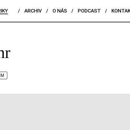
IKY
/
ARCHIV
/
O NÁS
/
PODCAST
/
KONTA
nr
EM