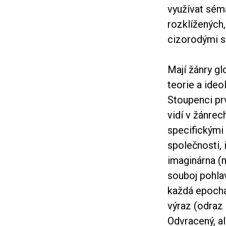
využívat sém
rozklížených,
cizorodými s
Mají žánry gl
teorie a ideo
Stoupenci prv
vidí v žánrec
specifickými 
společnosti, 
imaginárna (
souboj pohlav
každá epocha,
výraz (odraz
Odvracený, a