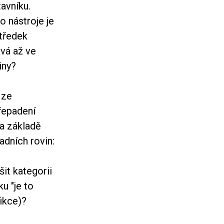
avníku.
o nástroje je
středek
ává až ve
iny?
 ze
řepadení
Na základě
dních rovin:
it kategorii
u "je to
fikce)?