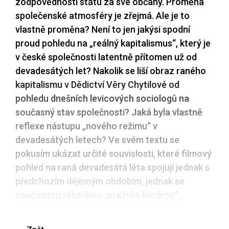
zodpovědnosti státu za své občany. Proměna
společenské atmosféry je zřejmá. Ale je to
vlastně proměna? Není to jen jakýsi spodní
proud pohledu na „reálný kapitalismus“, který je
v české společnosti latentně přítomen už od
devadesátých let? Nakolik se liší obraz raného
kapitalismu v Dědictví Věry Chytilové od
pohledu dnešních levicových sociologů na
současný stav společnosti? Jaká byla vlastně
reflexe nástupu „nového režimu“ v
devadesátých letech? Ve svém textu se
pokusím ukázat určité souvislosti, které filmový
pohled na raná devadesátá léta spojují jednak s
předchozím dějinným obdobím, jednak se
současnou rétorikou „pražské kavárny“.