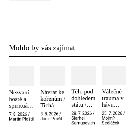
Mohlo by vás zajímat
Tělo pod
Válečné
Návrat ke
Nezvaní
dohledem
trauma v
kořenům /
hosté a
státu /
hávu
Tichá
spirituální
Pramen
spektáklu
přítelkyně
narušitelé
28. 7. 2026 /
25. 7. 2026 /
3. 8. 2026 /
7. 8. 2026 /
/ Odyssea
z vesmíru
Siarhei
Mojmír
Janis Prášil
Martin Pleštil
Samusevich
Sedláček
/ Mouchy