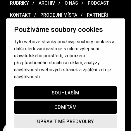
RUBRIKY
ARCHIV
O NÁS
PODCAST
KONTAKT
PRODEJNÍ MÍSTA
PARTNEŘI
MERCH
VOUCHER
Používáme soubory cookies
Tyto webové stránky používají soubory cookies a
Ochrana osobních údajů
/
Obchodní podmínky
další sledovací nástroje s cílem vylepšení
uživatelského prostředí, zobrazení
přizpůsobeného obsahu a reklam, analýzy
redakce@cinepur.cz
návštěvnosti webových stránek a zjištění zdroje
návštěvnosti.
SOUHLASÍM
ODMÍTÁM
UPRAVIT MÉ PŘEDVOLBY