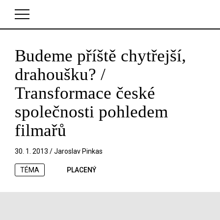
Budeme příště chytřejší,
V košíku zatím nemáte žádné položky.
drahoušku? /
Transformace české
společnosti pohledem
filmařů
30. 1. 2013 /
Jaroslav Pinkas
TÉMA
PLACENÝ