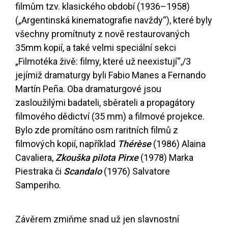
filmům tzv. klasického období (1936–1958)
(„Argentinská kinematografie navždy“), které byly
všechny promítnuty z nově restaurovaných
35mm kopií, a také velmi speciální sekci
„Filmotéka živě: filmy, které už neexistují“,/3
jejímiž dramaturgy byli Fabio Manes a Fernando
Martín Peña. Oba dramaturgové jsou
zasloužilými badateli, sběrateli a propagátory
filmového dědictví (35 mm) a filmové projekce.
Bylo zde promítáno osm raritních filmů z
filmových kopií, například
Thérèse
(1986) Alaina
Cavaliera,
Zkouška pilota Pirxe
(1978) Marka
Piestraka či
Scandalo
(1976) Salvatore
Samperiho.
Závěrem zmiňme snad už jen slavnostní