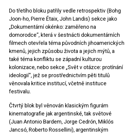
Do třetího bloku patřily vedle retrospektiv (Bohg
Joon-ho, Pierre Étaix, John Landis) sekce jako
„Dokumentární okénko: zaměřeno na
domorodce“, která v šestnácti dokumentárních
filmech otevřela téma původních jihoamerických
kmenů, jejich způsobu života a jejich mýtů, a
také téma konfliktu se západní kulturou
kolonizace, nebo sekce „Svět v otázce: protínání
ideologií“, jež se prostřednictvím pěti titulů
věnovala kritice institucí, včetně instituce
festivalu.
Čtvrtý blok byl věnován klasickým figurám
kinematografie jak argentinské, tak světové
(Juan Antonio Bardem, Jorge Cedrón, Miklós
Jancsó, Roberto Rossellini), argentinským