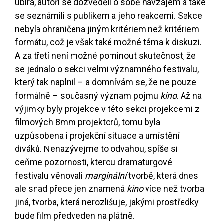
ubírá, autoři se dozvěděli o sobě navzájem a také
se seznámili s publikem a jeho reakcemi. Sekce
nebyla ohraničena jiným kritériem než kritériem
formátu, což je však také možné téma k diskuzi.
A za třetí není možné pominout skutečnost, že
se jednalo o sekci velmi významného festivalu,
který tak naplnil – a domnívám se, že ne pouze
formálně – současný význam pojmu
kino
. Až na
výjimky byly projekce v této sekci projekcemi z
filmových 8mm projektorů, tomu byla
uzpůsobena i projekční situace a umístění
diváků. Nenazývejme to odvahou, spíše si
ceňme pozornosti, kterou dramaturgové
festivalu věnovali
marginální
tvorbě, která dnes
ale snad přece jen znamená
kino
více než tvorba
jiná, tvorba, která nerozlišuje, jakými prostředky
bude film předveden na plátně.