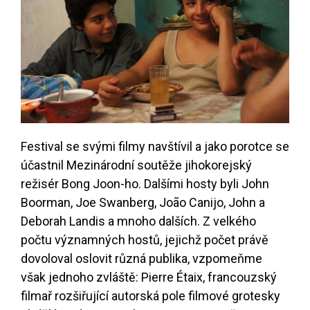
Festival se svými filmy navštívil a jako porotce se
účastnil Mezinárodní soutěže jihokorejský
režisér Bong Joon-ho. Dalšími hosty byli John
Boorman, Joe Swanberg, João Canijo, John a
Deborah Landis a mnoho dalších. Z velkého
počtu významných hostů, jejichž počet právě
dovoloval oslovit různá publika, vzpomeňme
však jednoho zvláště: Pierre Étaix, francouzský
filmař rozšiřující autorská pole filmové grotesky