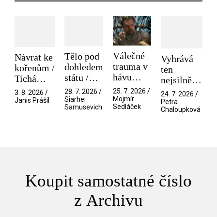
Válečné
Tělo pod
Návrat ke
Vyhrává
trauma v
dohledem
kořenům /
ten
hávu
státu /
Tichá
nejsilnější
spektáklu
Pramen
přítelkyně
/ V nitru
25. 7. 2026 /
28. 7. 2026 /
3. 8. 2026 /
24. 7. 2026 /
/ Odyssea
Mojmír
Siarhei
manosféry
Janis Prášil
Petra
Sedláček
Samusevich
Chaloupková
Koupit samostatné číslo
z Archivu