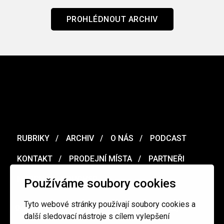
PROHLÉDNOUT ARCHIV
RUBRIKY
ARCHIV
O NÁS
PODCAST
KONTAKT
PRODEJNÍ MÍSTA
PARTNEŘI
MERCH
VOUCHER
Používáme soubory cookies
Tyto webové stránky používají soubory cookies a
Ochrana osobních údajů
/
Obchodní podmínky
další sledovací nástroje s cílem vylepšení