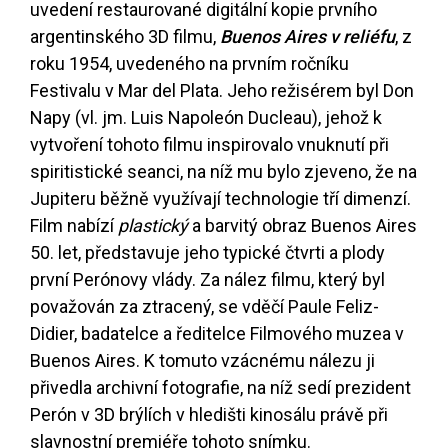
uvedení restaurované digitální kopie prvního
argentinského 3D filmu,
Buenos Aires v reliéfu
, z
roku 1954, uvedeného na prvním ročníku
Festivalu v Mar del Plata. Jeho režisérem byl Don
Napy (vl. jm. Luis Napoleón Ducleau), jehož k
vytvoření tohoto filmu inspirovalo vnuknutí při
spiritistické seanci, na níž mu bylo zjeveno, že na
Jupiteru běžně využívají technologie tří dimenzí.
Film nabízí
plastický
a barvitý obraz Buenos Aires
50. let, představuje jeho typické čtvrti a plody
první Perónovy vlády. Za nález filmu, který byl
považován za ztracený, se vděčí Paule Feliz-
Didier, badatelce a ředitelce Filmového muzea v
Buenos Aires. K tomuto vzácnému nálezu ji
přivedla archivní fotografie, na níž sedí prezident
Perón v 3D brýlích v hledišti kinosálu právě při
slavnostní premiéře tohoto snímku.