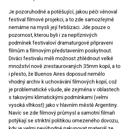
Je pozoruhodné a potěšující, jakou péči věnoval
festival filmové projekci, a to zde samozřejmě
nemáme na mysli její fetišizaci. Jde pouze o
pozornost, kterou byli i za nepříznivých
podmínek festivaloví dramaturgové připraveni
filmům a filmovým představením poskytnout.
Diváci festivalu měli možnost zhlédnout velké
množství nově zrestaurovaných 35mm kopií, a to
i přesto, že Buenos Aires doposud nemělo
vhodný archiv k uchovávání filmových kopií, což
je problematické všude, ale zejména v oblastech
s takovými klimatickými podmínkami (velmi
vysoká vlhkost) jako v hlavním městě Argentiny.
Navíc se zde filmový průmysl a samotní filmaři
potýkají se striktní politikou omezeného dovozu,
kdy je velmi nevýhodné nakupovat materiál ze