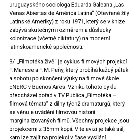
uruguayského sociologa Eduarda Galeana „Las
Venas Abiertas de América Latina“ (Otevřené žíly
Latinské Ameriky) z roku 1971, který se v knize
zabývá skutečným rozměrem a důsledky
kolonizace (včetně diktatury) na moderní
latinskoamerické společnosti.
3/ „Filmotéka živě“ je cyklus filmových projekcí
F. Manese a F. M. Peñy, který probíhá každý pátek
a sobotu po skončení výuky na filmové škole
ENERC v Buenos Aires. Vzniku tohoto cyklu
předcházel pořad v TV Pública „Filmotéka –
filmová témata“ z dílny týchž dramaturgů, který
se věnuje uvádění filmovou historií
marginalizovaných filmů. Všechny projekce jsou
projekcemi z 35mm kopií. V televizi je také sál,
kam lze zajít na projekci v čase vysílání.