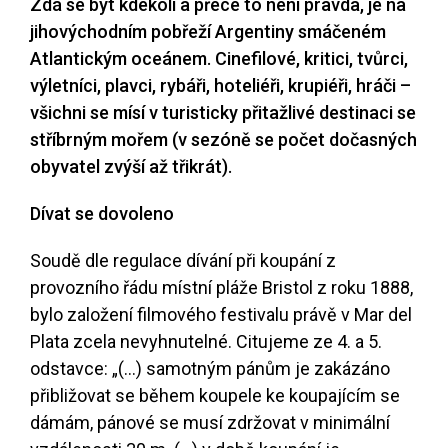
Zdá se být kdekoli a přece to není pravda, je na
jihovýchodním pobřeží Argentiny smáčeném
Atlantickým oceánem. Cinefilové, kritici, tvůrci,
výletníci, plavci, rybáři, hoteliéři, krupiéři, hráči –
všichni se mísí v turisticky přitažlivé destinaci se
stříbrným mořem (v sezóně se počet dočasných
obyvatel zvýší až třikrát).
Dívat se dovoleno
Soudě dle regulace dívání při koupání z
provozního řádu místní pláže Bristol z roku 1888,
bylo založení filmového festivalu právě v Mar del
Plata zcela nevyhnutelné. Citujeme ze 4. a 5.
odstavce: „(...) samotným pánům je zakázáno
přibližovat se během koupele ke koupajícím se
dámám, pánové se musí zdržovat v minimální