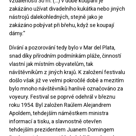
vzdálenosti 30 m. (…) v době koupání je
zakázáno užívat divadelního kukátka nebo jiných
nástrojů dalekohledných, stejně jako je
zakázáno pobývat při břehu, když se koupají
dámy.“
Dívání a pozorování tedy bylo v Mar del Plata,
snad díky přírodním podmínkám pláže, činností
vlastní jak místním obyvatelům, tak
návštěvníkům z jiných krajů. K založení festivalu
došlo však již ve velmi pokročilé době a mezitím
bylo mnoho návštěvníků hanlivě označováno za
voyeury. Festival se poprvé odehrál v březnu
roku 1954. Byl založen Raúlem Alejandrem
Apoldem, tehdejším náměstkem ministra
informací a tisku, a slavnostně otevřen
tehdejším prezidentem Juanem Domingem