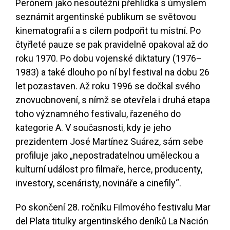
Perónem jako nesoutěžní přehlídka s úmyslem
seznámit argentinské publikum se světovou
kinematografií a s cílem podpořit tu místní. Po
čtyřleté pauze se pak pravidelně opakoval až do
roku 1970. Po dobu vojenské diktatury (1976–
1983) a také dlouho po ní byl festival na dobu 26
let pozastaven. Až roku 1996 se dočkal svého
znovuobnovení, s nímž se otevřela i druhá etapa
toho významného festivalu, řazeného do
kategorie A. V současnosti, kdy je jeho
prezidentem José Martínez Suárez, sám sebe
profiluje jako „nepostradatelnou uměleckou a
kulturní událost pro filmaře, herce, producenty,
investory, scenáristy, novináře a cinefily“.
Po skončení 28. ročníku Filmového festivalu Mar
del Plata titulky argentinského deníků La Nación