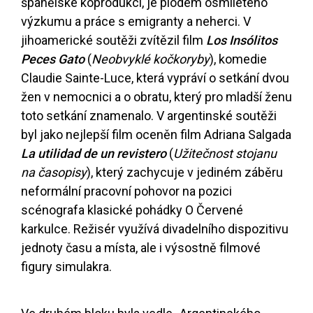
španělské koprodukci, je plodem osmiletého
výzkumu a práce s emigranty a neherci. V
jihoamerické soutěži zvítězil film
Los Insólitos
Peces Gato
(
Neobvyklé kočkoryby
), komedie
Claudie Sainte-Luce, která vypráví o setkání dvou
žen v nemocnici a o obratu, který pro mladší ženu
toto setkání znamenalo. V argentinské soutěži
byl jako nejlepší film oceněn film Adriana Salgada
La utilidad de un revistero
(
Užitečnost stojanu
na časopisy
), který zachycuje v jediném záběru
neformální pracovní pohovor na pozici
scénografa klasické pohádky O Červené
karkulce. Režisér využívá divadelního dispozitivu
jednoty času a místa, ale i výsostně filmové
figury simulakra.