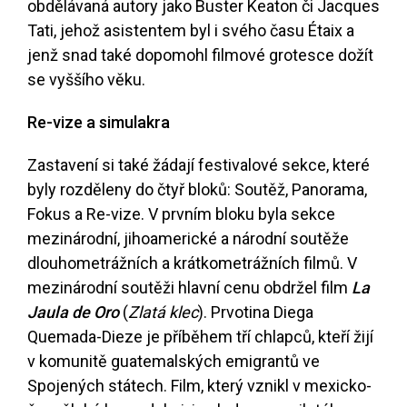
obdělávaná autory jako Buster Keaton či Jacques
Tati, jehož asistentem byl i svého času Étaix a
jenž snad také dopomohl filmové grotesce dožít
se vyššího věku.
Re-vize a simulakra
Zastavení si také žádají festivalové sekce, které
byly rozděleny do čtyř bloků: Soutěž, Panorama,
Fokus a Re-vize. V prvním bloku byla sekce
mezinárodní, jihoamerické a národní soutěže
dlouhometrážních a krátkometrážních filmů. V
mezinárodní soutěži hlavní cenu obdržel film
La
Jaula de Oro
(
Zlatá klec
). Prvotina Diega
Quemada-Dieze je příběhem tří chlapců, kteří žijí
v komunitě guatemalských emigrantů ve
Spojených státech. Film, který vznikl v mexicko-