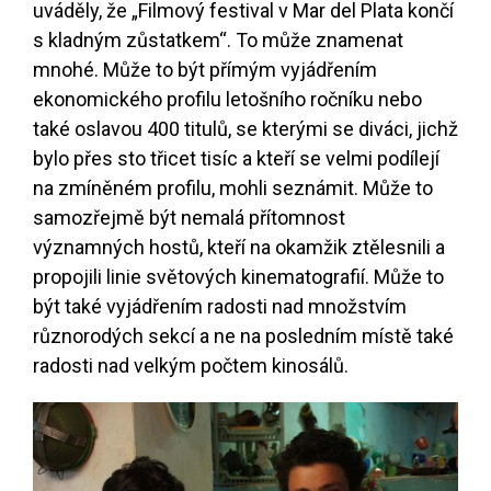
uváděly, že „Filmový festival v Mar del Plata končí
s kladným zůstatkem“. To může znamenat
mnohé. Může to být přímým vyjádřením
ekonomického profilu letošního ročníku nebo
také oslavou 400 titulů, se kterými se diváci, jichž
bylo přes sto třicet tisíc a kteří se velmi podílejí
na zmíněném profilu, mohli seznámit. Může to
samozřejmě být nemalá přítomnost
významných hostů, kteří na okamžik ztělesnili a
propojili linie světových kinematografií. Může to
být také vyjádřením radosti nad množstvím
různorodých sekcí a ne na posledním místě také
radosti nad velkým počtem kinosálů.