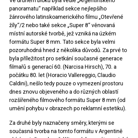
Ve druhém bloku byla vedle „Argentinského
panoramatu“ například sekce nejlepšího
žánrového latinskoamerického filmu „Otevřené
žíly“/2 nebo také sekce „Super 8“ věnovaná
místní autorské tvorbě, jež vzniká na úzkém
formátu Super 8 mm. Tato sekce byla velmi
pozoruhodná hned z několika důvodů. Za prvé to
byla příležitost pro setkání současné generace
filmařů s generací 60. (Narcisa Hirsch), 70. a
počátku 80. let (Horacio Vallereggio, Claudio
Caldini), nešlo tedy pouze o vymezení prostoru
dnes znovu objeveného a do různých oblastí
rozšířeného filmového formátu Super 8 mm (od
umění pohybu v obrazech po reklamní estetiku).
Za druhé byly naznačeny směry, kterými se
současná tvorba na tomto formátu v Argentině