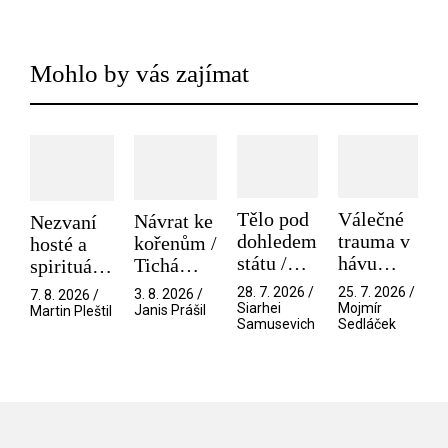
Mohlo by vás zajímat
Tělo pod
Válečné
Návrat ke
Nezvaní
dohledem
trauma v
kořenům /
hosté a
státu /
hávu
Tichá
spirituální
Pramen
spektáklu
přítelkyně
narušitelé
28. 7. 2026 /
25. 7. 2026 /
3. 8. 2026 /
7. 8. 2026 /
/ Odyssea
z vesmíru
Siarhei
Mojmír
Janis Prášil
Martin Pleštil
Samusevich
Sedláček
/ Mouchy