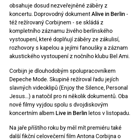
obsahuje dosud nezveřejněné záběry z
koncertu. Doprovodný dokument
Alive in Berlin
-
též režírovaný Corbijnem - se skládá z
kompletního záznamu živého berlínského
vystoupení, které doplňují záběry ze zákulisí,
rozhovory s kapelou a jejími fanoušky a záznam
akustického vystoupení z nočního klubu Bel Ami.
Corbijn je dlouhodobým spolupracovníkem
Depeche Mode. Skupině režíroval řadu jejích
slavných videoklipů (Enjoy the Silence, Personal
Jesus...) a natočil pro ni několik dokumentů. Oba
nové filmy vyjdou spolu s dvojdiskovým
koncertním albem
Live in Berlin
letos v listopadu.
Na jaře příštího roku by měl mít premiéru také
další fikční celovečerní film Antona Corbijna o