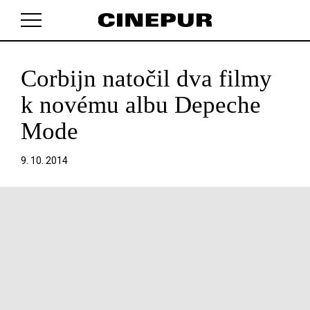
Corbijn natočil dva filmy
V košíku zatím nemáte žádné položky.
k novému albu Depeche
Mode
9. 10. 2014