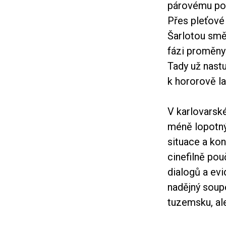
párovému port
Přes pleťové
Šarlotou směř
fázi proměny
Tady už nastu
k hororově l
V karlovarsk
méně lopotnýc
situace a konf
cinefilně po
dialogů a evi
nadějný soupe
tuzemsku, ale