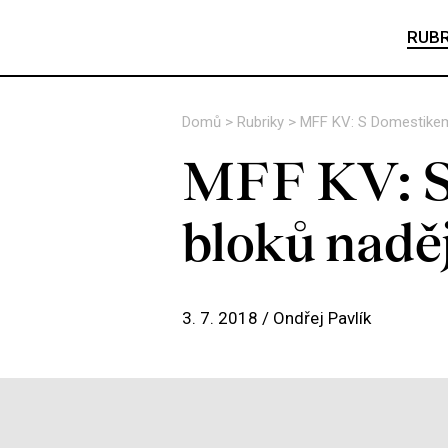
RUBR
Domů
>
Rubriky
>
MFF KV: S Domestikem 
MFF KV: S 
bloků naděj
3. 7. 2018 /
Ondřej Pavlík