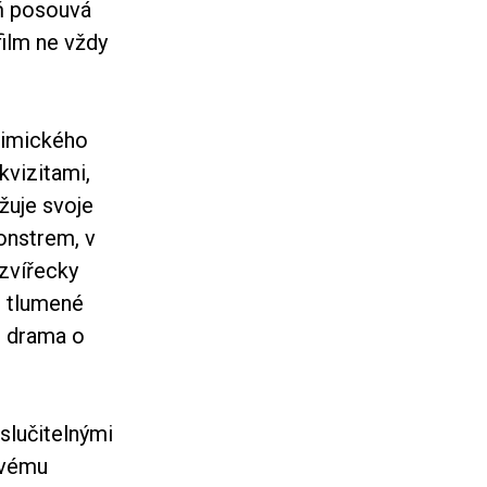
ň posouvá
film ne vždy
ulimického
kvizitami,
žuje svoje
onstrem, v
zvířecky
n tlumené
é drama o
 slučitelnými
ivému