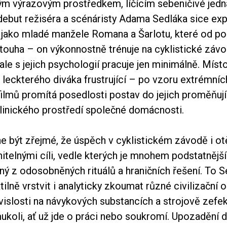
m výrazovým prostředkem, líčícím sebeničivé jedná
debut režiséra a scénáristy Adama Sedláka sice exp
 jako mladé manžele Romana a Šarlotu, které od po
 touha – on výkonnostně trénuje na cyklistické záv
ale s jejich psychologií pracuje jen minimálně. Mís
leckterého diváka frustrující – po vzoru extrémníc
lmů promítá posedlosti postav do jejich proměňujíc
klinického prostředí společné domácnosti.
e být zřejmé, že úspěch v cyklistickém závodě i ot
nitelnými cíli, vedle kterých je mnohem podstatnějš
ný z odosobněných rituálů a hraničních řešení. To S
ilně vrstvit i analyticky zkoumat různé civilizační 
ávislosti na návykových substancích a strojově zefek
mukoli, ať už jde o práci nebo soukromí. Upozadění