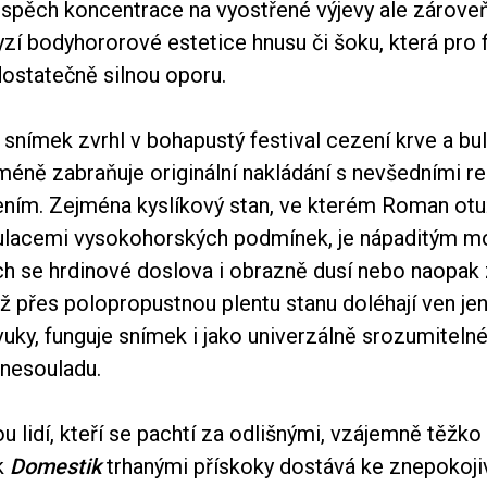
spěch koncentrace na vyostřené výjevy ale zárove
yzí bodyhororové estetice hnusu či šoku, která pro 
dostatečně silnou oporu.
 snímek zvrhl v bohapustý festival cezení krve a b
méně zabraňuje originální nakládání s nevšedními re
čením. Zejména kyslíkový stan, ve kterém Roman otu
mulacemi vysokohorských podmínek, je nápaditým m
ch se hrdinové doslova i obrazně dusí nebo naopak 
yž přes polopropustnou plentu stanu doléhají ven je
uky, funguje snímek i jako univerzálně srozumiteln
nesouladu.
u lidí, kteří se pachtí za odlišnými, vzájemně těžko
k
Domestik
trhanými přískoky dostává ke znepokoj