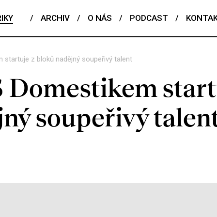
IKY
/
ARCHIV
/
O NÁS
/
PODCAST
/
KONTA
startuje z bloků nadějný soupeřivý talent
Domestikem start
ný soupeřivý talen