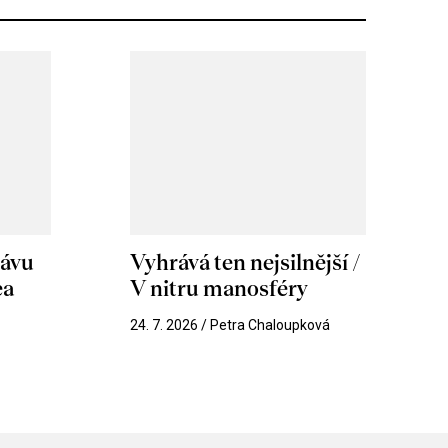
hávu
Vyhrává ten nejsilnější /
ea
V nitru manosféry
k
24. 7. 2026 / Petra Chaloupková