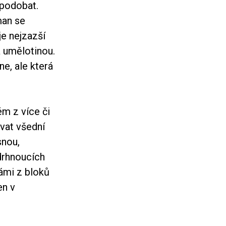
 podobat.
man se
je nejzazší
 umělotinou.
ne, ale která
m z více či
ovat všední
snou,
drhnoucích
námi z bloků
en v