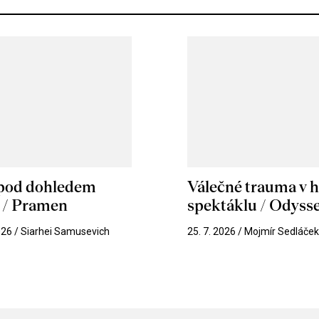
 pod dohledem
Válečné trauma v 
u / Pramen
spektáklu / Odyss
026 / Siarhei Samusevich
25. 7. 2026 / Mojmír Sedláče