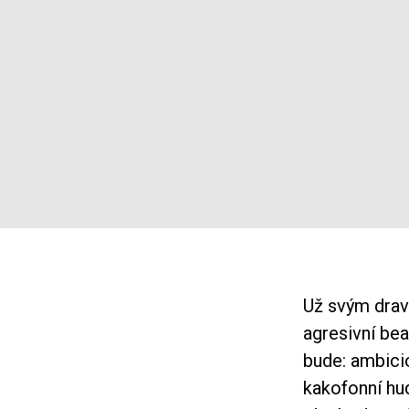
Už svým dravý
agresivní be
bude: ambici
kakofonní hu