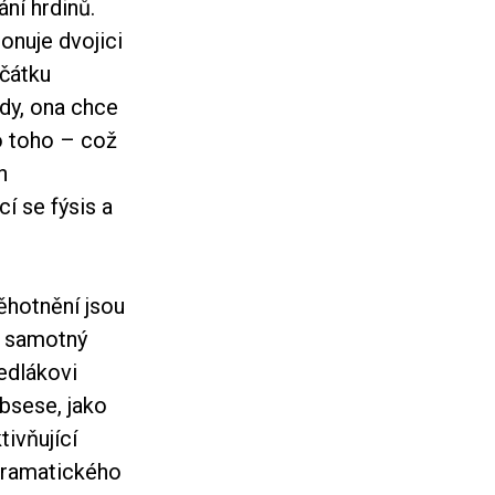
ní hrdinů.
onuje dvojici
čátku
ody, ona chce
to toho – což
h
í se fýsis a
ěhotnění jsou
í samotný
edlákovi
obsese, jako
tivňující
 dramatického