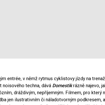
m entrée, v němž rytmus cyklistovy jízdy na trenaž
at noisového techna, dává
Domestik
rázně najevo, j
ózním, dráždivým, nepříjemným. Filmem, pro který 
dba jen ilustrativním či náladotvorným podkresem, a