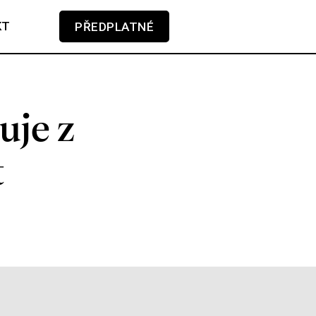
KT
PŘEDPLATNÉ
V košíku zatím nemáte žádné položky.
uje z
t