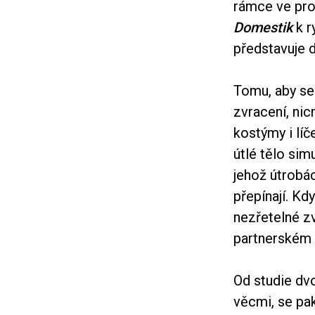
rámce ve pro
Domestik
k r
představuje 
Tomu, aby se
zvracení, nic
kostýmy i lí
útlé tělo si
jehož útrobá
přepínají. Kd
nezřetelné zv
partnerském 
Od studie dvo
věcmi, se pa