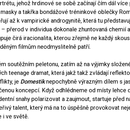
rétu, jehož hrdinové se sobě začínají čím dál více
 masky a takřka bondážové tréninkové oblečky Ro
ují až k vampirické androgynitě, která tu představu
 – přerod v individua dokonale zhuntovaná chemií a
puje čirá iracionalita, kterou zřejmě ne každý skous
aděným filmům neodmyslitelně patří.
ém soutěžním peletonu, zatím až na výjimky složené
h teenage dramat, která jakž takž zvládají reflekt
likty, je
Domestik
nepochybně výrazným dílem s ja
učenou koncepcí. Když odhlédneme od místy lehce 
dentní snahy polarizovat a zaujmout, startuje před 
řivý talent, který má na to úspěšně provokovat nej
 i ve světě.