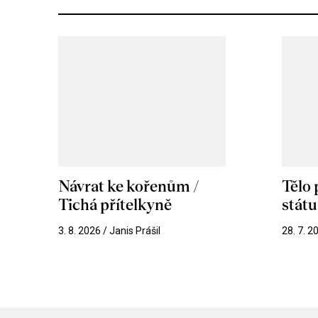
Návrat ke kořenům /
Tělo
Tichá přítelkyně
stát
3. 8. 2026 / Janis Prášil
28. 7. 2