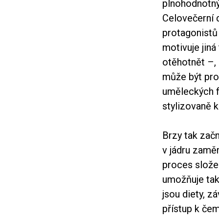
plnohodnotný
Celovečerní 
protagonistů
motivuje jiná
otěhotnět –, 
může být pro 
uměleckých fi
stylizovaně 
Brzy tak začn
v jádru zamě
proces slože
umožňuje takt
jsou diety, z
přístup k če