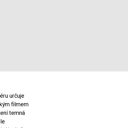
éru určuje
akým filmem
není temná
le