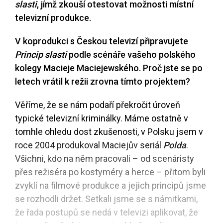
slasti
, jímž zkouší otestovat možnosti místní
televizní produkce.
V koprodukci s Českou televizí připravujete
Princip slasti
podle scénáře vašeho polského
kolegy Macieje Maciejewského. Proč jste se po
letech vrátil k režii zrovna tímto projektem?
Věříme, že se nám podaří překročit úroveň
typické televizní kriminálky. Máme ostatně v
tomhle ohledu dost zkušenosti, v Polsku jsem v
roce 2004 produkoval Maciejův seriál
Polda
.
Všichni, kdo na něm pracovali – od scenáristy
přes režiséra po kostyméry a herce – přitom byli
zvyklí na filmové produkce a jejich principů jsme
se rozhodli držet. Setkali jsme se s námitkami,
že řada postupů se nedá v televizi aplikovat, že