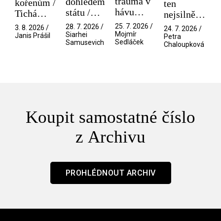
trauma v
dohledem
kořenům /
ten
hávu
státu /
Tichá
nejsilnější
spektáklu
Pramen
přítelkyně
/ V nitru
25. 7. 2026 /
28. 7. 2026 /
3. 8. 2026 /
24. 7. 2026 /
/ Odyssea
Mojmír
Siarhei
manosféry
Janis Prášil
Petra
Sedláček
Samusevich
Chaloupková
Koupit samostatné číslo
z Archivu
PROHLÉDNOUT ARCHIV