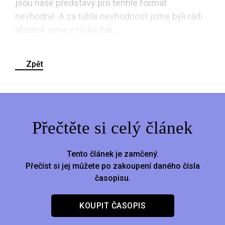
jsou naše představy pro tenhle formát
nevhodné. A za tuhle nevhodnost jsme byli rádi.
Vlastně jsme v ni doufali,...
Zpět
Přečtěte si celý článek
Tento článek je zamčený.
Přečíst si jej můžete po zakoupení daného čísla
časopisu.
KOUPIT ČASOPIS