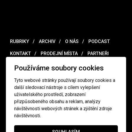
RUBRIKY
ARCHIV
O NÁS
PODCAST
KONTAKT
PRODEJNÍ MÍSTA
PARTNEŘI
MERCH
VOUCHER
Používáme soubory cookies
Tyto webové stránky používají soubory cookies a
Ochrana osobních údajů
/
Obchodní podmínky
další sledovací nástroje s cílem vylepšení
uživatelského prostředí, zobrazení
přizpůsobeného obsahu a reklam, analýzy
redakce@cinepur.cz
návštěvnosti webových stránek a zjištění zdroje
návštěvnosti.
SOUHLASÍM