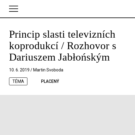
Princip slasti televizních
V košíku zatím nemáte žádné položky.
koprodukcí / Rozhovor s
Dariuszem Jabłońským
10. 6. 2019 /
Martin Svoboda
TÉMA
PLACENÝ