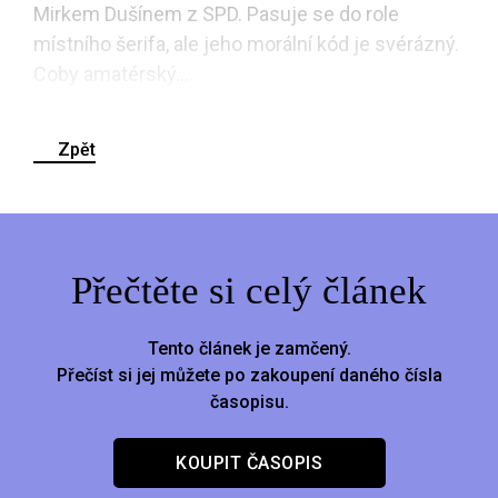
Mirkem Dušínem z SPD. Pasuje se do role
místního šerifa, ale jeho morální kód je svérázný.
Coby amatérský...
Zpět
Přečtěte si celý článek
Tento článek je zamčený.
Přečíst si jej můžete po zakoupení daného čísla
časopisu.
KOUPIT ČASOPIS