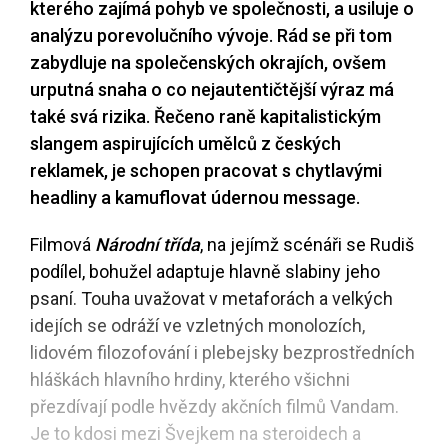
kterého zajímá pohyb ve společnosti, a usiluje o
analýzu porevolučního vývoje. Rád se při tom
zabydluje na společenských okrajích, ovšem
urputná snaha o co nejautentičtější výraz má
také svá rizika. Řečeno raně kapitalistickým
slangem aspirujících umělců z českých
reklamek, je schopen pracovat s chytlavými
headliny a kamuflovat údernou message.
Filmová
Národní třída
, na jejímž scénáři se Rudiš
podílel, bohužel adaptuje hlavně slabiny jeho
psaní. Touha uvažovat v metaforách a velkých
idejích se odráží ve vzletných monolozích,
lidovém filozofování i plebejsky bezprostředních
hláškách hlavního hrdiny, kterého všichni
přezdívají podle hvězdy akčních filmů Vandam.
Je to kdosi mezi Švejkem na steroidech a