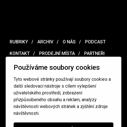
RUBRIKY
ARCHIV
O NÁS
PODCAST
KONTAKT
PRODEJNÍ MÍSTA
PARTNEŘI
MERCH
VOUCHER
Používáme soubory cookies
Tyto webové stránky používají soubory cookies a
Ochrana osobních údajů
/
Obchodní podmínky
další sledovací nástroje s cílem vylepšení
uživatelského prostředí, zobrazení
přizpůsobeného obsahu a reklam, analýzy
redakce@cinepur.cz
návštěvnosti webových stránek a zjištění zdroje
návštěvnosti.