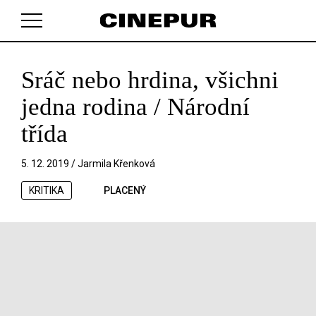
Sráč nebo hrdina, všichni
V košíku zatím nemáte žádné položky.
jedna rodina / Národní
třída
5. 12. 2019 /
Jarmila Křenková
KRITIKA
PLACENÝ