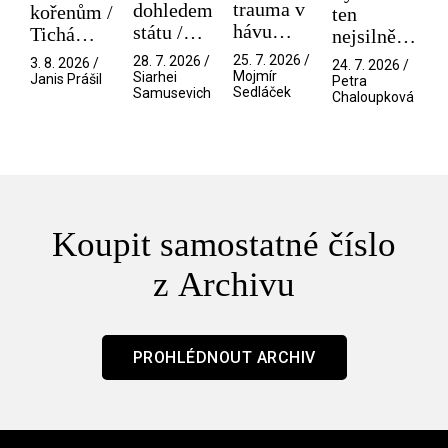
trauma v
dohledem
kořenům /
ten
hávu
státu /
Tichá
nejsilnější
spektáklu
Pramen
přítelkyně
/ V nitru
25. 7. 2026 /
28. 7. 2026 /
3. 8. 2026 /
24. 7. 2026 /
/ Odyssea
Mojmír
Siarhei
manosféry
Janis Prášil
Petra
Sedláček
Samusevich
Chaloupková
Koupit samostatné číslo
z Archivu
PROHLÉDNOUT ARCHIV