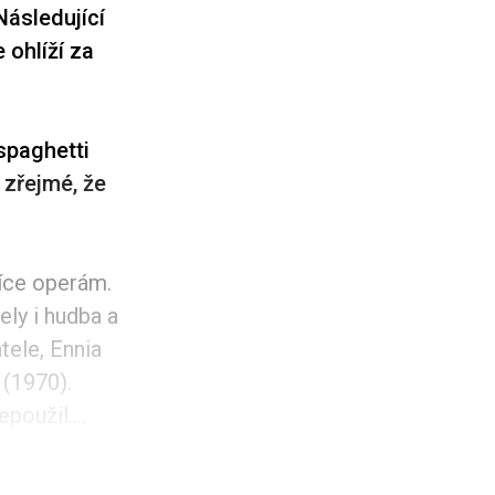
Následující
 ohlíží za
spaghetti
 zřejmé, že
více operám.
ely i hudba a
tele, Ennia
(1970).
oužil....