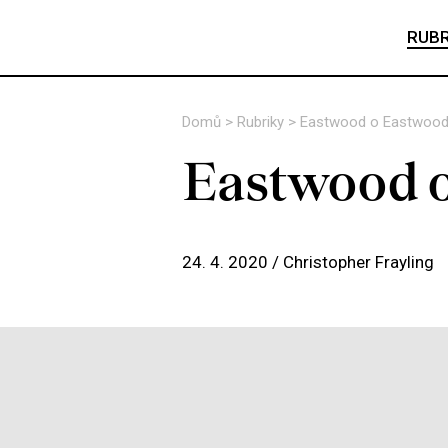
RUBR
Domů
>
Rubriky
>
Eastwood o Eastwood
Eastwood 
24. 4. 2020 /
Christopher Frayling