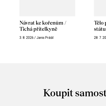
Návrat ke kořenům /
Tělo
Tichá přítelkyně
stát
3. 8. 2026 / Janis Prášil
28. 7. 2
Koupit samost