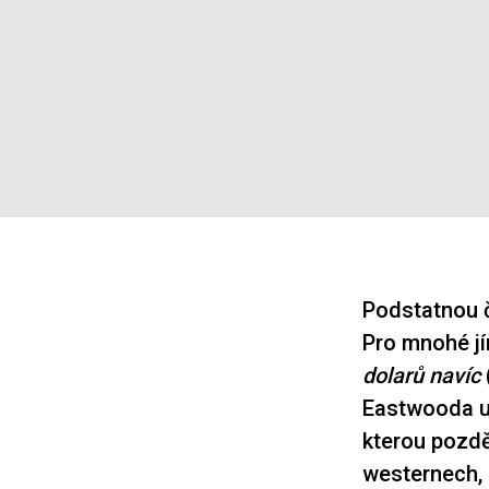
Podstatnou č
Pro mnohé jí
dolarů navíc
Eastwooda u
kterou pozděj
westernech, 