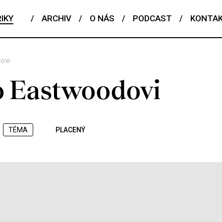
IKY
/
ARCHIV
/
O NÁS
/
PODCAST
/
KONTA
ovi
o Eastwoodovi
TÉMA
PLACENÝ