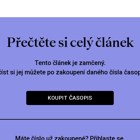
Přečtěte si celý článek
Tento článek je zamčený.
číst si jej můžete po zakoupení daného čísla časop
KOUPIT ČASOPIS
Máte číslo už zakoupené? Přihlaste se.