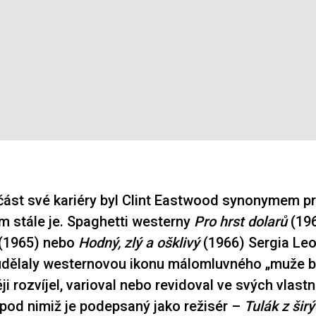
ást své kariéry byl Clint Eastwood synonymem pr
m stále je. Spaghetti westerny
Pro hrst dolarů
(19
(1965) nebo
Hodný, zlý a ošklivý
(1966) Sergia Le
dělaly westernovou ikonu málomluvného „muže b
i rozvíjel, varioval nebo revidoval ve svých vlastn
pod nimiž je podepsaný jako režisér –
Tulák z širý