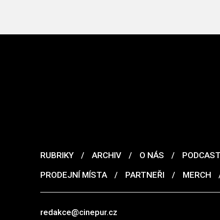
RUBRIKY
/
ARCHIV
/
O NÁS
/
PODCAS
PRODEJNÍ MÍSTA
/
PARTNEŘI
/
MERCH
redakce@cinepur.cz