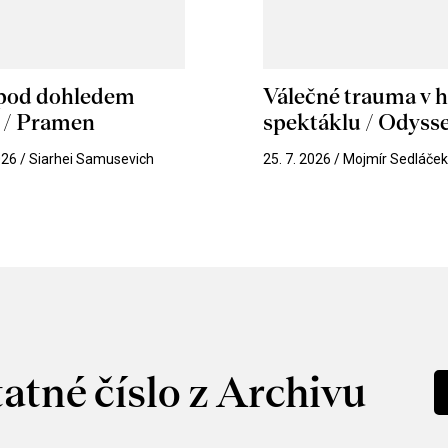
 pod dohledem
Válečné trauma v 
u / Pramen
spektáklu / Odyss
026 / Siarhei Samusevich
25. 7. 2026 / Mojmír Sedláče
atné číslo z Archivu