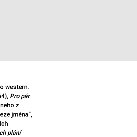
o western.
64),
Pro pár
oneho z
eze jména“,
ích
ch plání