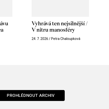
hávu
Vyhrává ten nejsilnější /
ea
V nitru manosféry
k
24. 7. 2026 / Petra Chaloupková
PROHLÉDNOUT ARCHIV