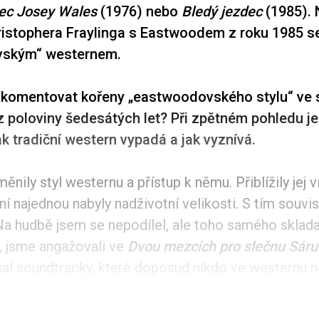
ec Josey Wales
(1976) nebo
Bledý jezdec
(1985). 
istophera Fraylinga s Eastwoodem z roku 1985 se
vským“ westernem.
okomentovat kořeny „eastwoodovského stylu“ ve 
 poloviny šedesátých let? Při zpětném pohledu je
ak tradiční western vypadá a jak vyznívá.
ěnily styl westernu a přístup k němu. Přiblížily jej 
ení najednou nabyly nadživotní velikosti. S tím souvis
Na hudbě jsem se nepodílel, ale toho samého sklada
 jsme angažovali ve
Dvou mezcích pro slečnu Sáru
l soundtracky, které doposud nikdo ve westernu nep