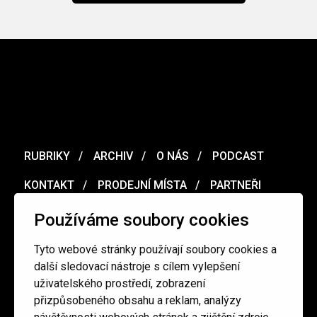
RUBRIKY
ARCHIV
O NÁS
PODCAST
KONTAKT
PRODEJNÍ MÍSTA
PARTNEŘI
MERCH
VOUCHER
Používáme soubory cookies
Tyto webové stránky používají soubory cookies a
Ochrana osobních údajů
/
Obchodní podmínky
další sledovací nástroje s cílem vylepšení
uživatelského prostředí, zobrazení
přizpůsobeného obsahu a reklam, analýzy
redakce@cinepur.cz