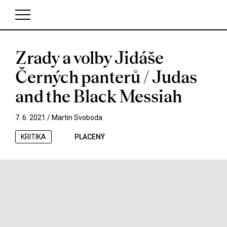
Zrady a volby Jidáše
V košíku zatím nemáte žádné položky.
Černých panterů / Judas
and the Black Messiah
7. 6. 2021 /
Martin Svoboda
KRITIKA
PLACENÝ