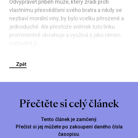
Odvyprávět příběh muže, který zradí proti
vlastnímu přesvědčení svého bratra a nikdy se
nezbaví morální viny, by bylo vcelku přirozené a
jednoduché. Ale přestože snímek tuto linku
prominentně obsahuje a využívá ji jako rámec,
rozhodně jí...
Zpět
Přečtěte si celý článek
Tento článek je zamčený.
Přečíst si jej můžete po zakoupení daného čísla
časopisu.