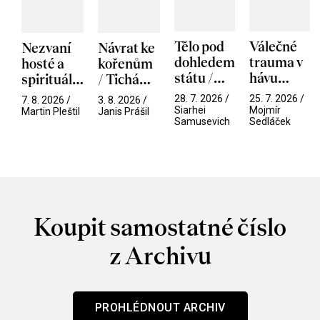
Tělo pod
Válečné
Nezvaní
Návrat ke
dohledem
trauma v
hosté a
kořenům
státu /
hávu
spirituální
/ Tichá
Pramen
spektáklu
narušitelé
přítelkyně
28. 7. 2026 /
25. 7. 2026 /
7. 8. 2026 /
3. 8. 2026 /
/ Odyssea
z vesmíru
Siarhei
Mojmír
Martin Pleštil
Janis Prášil
Samusevich
Sedláček
/ Mouchy
Koupit samostatné číslo
z Archivu
PROHLÉDNOUT ARCHIV