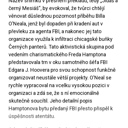
Název snímku v přesném překladu, tedy „Jidáš a
černý Mesiáš“, by evokoval, že tvůrci chtějí
věnovat důslednou pozornost příběhu Billa
O'Neala, jenž byl dopaden při kradení aut v
převleku za agenta FBI, a nakonec jej tato
organizace využila k infiltraci chicagské buňky
Černých panterů. Tato aktivistická skupina pod
vedením charismatického Freda Hamptona
představovala trn v oku samotného šéfa FBI
Edgara J. Hoovera pro svou schopnost funkčně
organizovat neustále větší projekty. O'Neal se
rychle vypracoval na vcelku vysokou pozici v
organizaci a zdá se, že s ní emocionálně
skutečně soucítil. Jeho detailní popis
Hamptonova bytu předaný FBI přesto přispěl k
úspěšnosti atentátu.