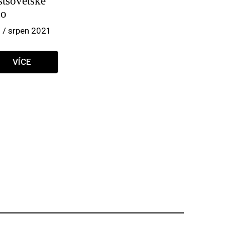
stsovětské
no
 / srpen 2021
VÍCE