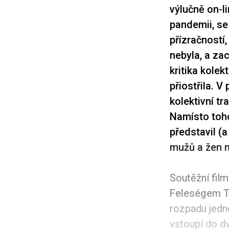
výlučně on-li
pandemii, se
přízračností
nebyla, a za
kritika kolek
přiostřila. 
kolektivní t
Namísto toho
představil (
mužů a žen n
Soutěžní fil
Feleségem T
rozpadu jedn
vstoupí do dv