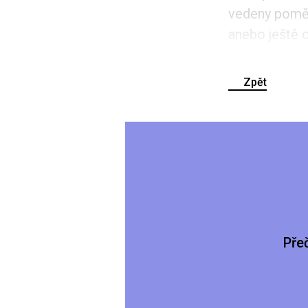
vedeny poměr
anebo ještě o
Zpět
Pře