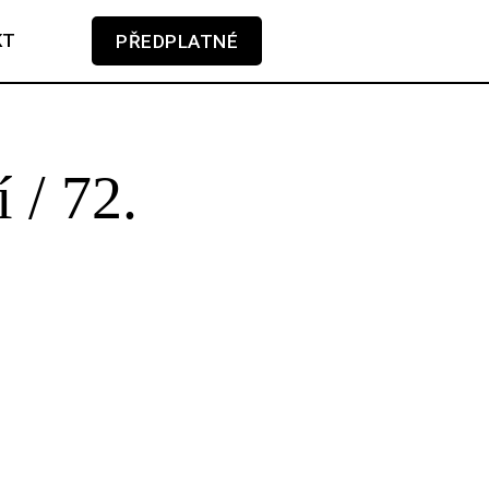
KT
PŘEDPLATNÉ
V košíku zatím nemáte žádné položky.
 / 72.