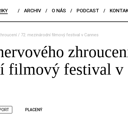
IKY
/
ARCHIV
/
O NÁS
/
PODCAST
/
KONTA
hroucení / 72. mezinárodní filmový festival v Cannes
nervového zhroucení
 filmový festival v
PORT
PLACENÝ