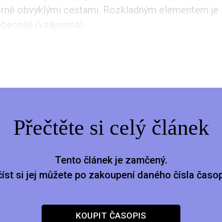
ně obvyklými cestami. Rozkladným elementem je ž
becněji (vzájemná)...
Přečtěte si celý článek
Tento článek je zamčený.
číst si jej můžete po zakoupení daného čísla časop
KOUPIT ČASOPIS