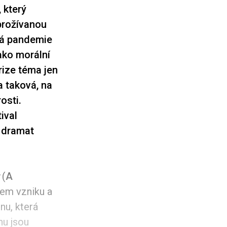
, který
 prožívanou
dná pandemie
ako morální
rize téma jen
a taková, na
osti.
ival
h dramat
(
A
tem vzniku a
nu, která
hu jsou