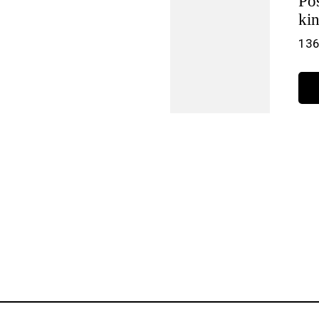
Po
ki
136