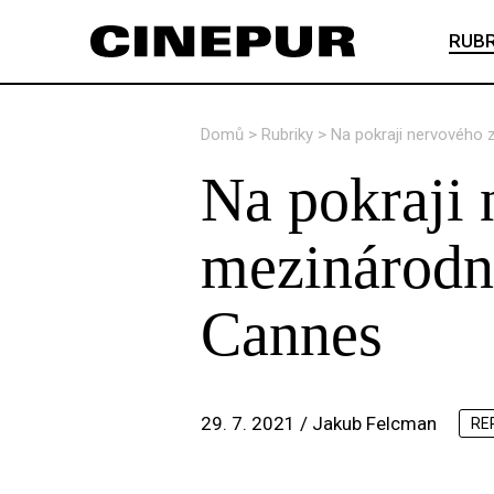
RUBR
Domů
>
Rubriky
>
Na pokraji nervového z
Na pokraji 
mezinárodní
Cannes
29. 7. 2021 /
Jakub Felcman
RE