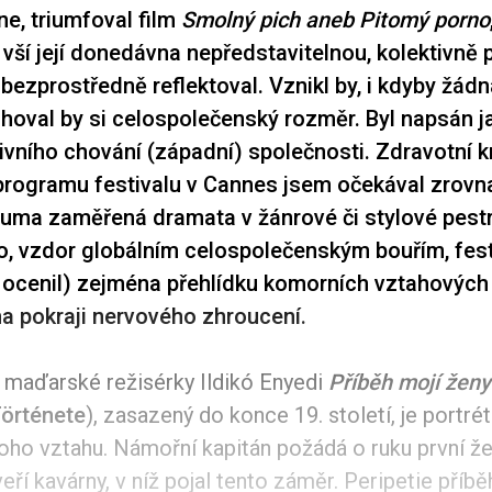
ne, triumfoval film
Smolný pich aneb Pitomý porno
 vší její donedávna nepředstavitelnou, kolektivně
, bezprostředně reflektoval. Vznikl by, i kdyby žá
choval by si celospolečenský rozměr. Byl napsán j
tivního chování (západní) společnosti. Zdravotní k
V programu festivalu v Cannes jsem očekával zrovn
rauma zaměřená dramata v žánrové či stylové pestr
, vzdor globálním celospolečenským bouřím, fest
a ocenil) zejména přehlídku komorních vztahovýc
a pokraji nervového zhroucení.
m maďarské režisérky Ildikó Enyedi
Příběh mojí ženy
örténete
), zasazený do konce 19. století, je portré
oho vztahu. Námořní kapitán požádá o ruku první že
eří kavárny, v níž pojal tento záměr. Peripetie příbě