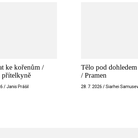
t ke kořenům /
Tělo pod dohledem 
 přítelkyně
/ Pramen
26 / Janis Prášil
28. 7. 2026 / Siarhei Samuse