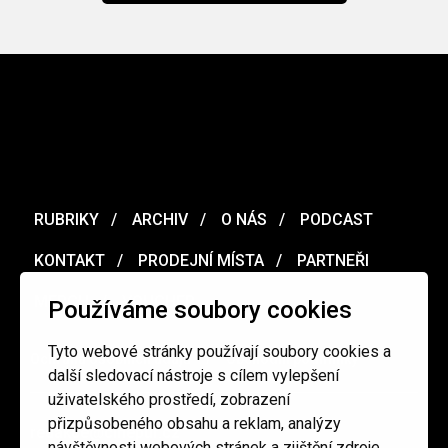
RUBRIKY
ARCHIV
O NÁS
PODCAST
KONTAKT
PRODEJNÍ MÍSTA
PARTNEŘI
MERCH
VOUCHER
Používáme soubory cookies
Tyto webové stránky používají soubory cookies a
Ochrana osobních údajů
/
Obchodní podmínky
další sledovací nástroje s cílem vylepšení
uživatelského prostředí, zobrazení
přizpůsobeného obsahu a reklam, analýzy
redakce@cinepur.cz
návštěvnosti webových stránek a zjištění zdroje