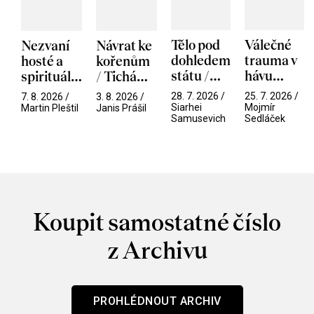
Tělo pod
Válečné
Nezvaní
Návrat ke
dohledem
trauma v
hosté a
kořenům
státu /
hávu
spirituální
/ Tichá
Pramen
spektáklu
narušitelé
přítelkyně
28. 7. 2026 /
25. 7. 2026 /
7. 8. 2026 /
3. 8. 2026 /
/ Odyssea
z vesmíru
Siarhei
Mojmír
Martin Pleštil
Janis Prášil
Samusevich
Sedláček
/ Mouchy
Koupit samostatné číslo
z Archivu
PROHLÉDNOUT ARCHIV