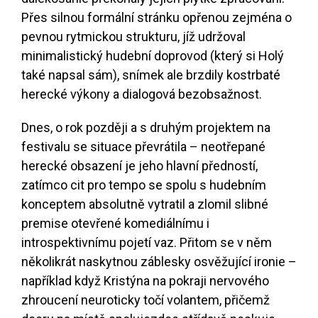
Přes silnou formální stránku opřenou zejména o
pevnou rytmickou strukturu, jíž udržoval
minimalistický hudební doprovod (který si Holý
také napsal sám), snímek ale brzdily kostrbaté
herecké výkony a dialogová bezobsažnost.
Dnes, o rok později a s druhým projektem na
festivalu se situace převrátila – neotřepané
herecké obsazení je jeho hlavní předností,
zatímco cit pro tempo se spolu s hudebním
konceptem absolutně vytratil a zlomil slibné
premise otevřené komediálnímu i
introspektivnímu pojetí vaz. Přitom se v něm
několikrát naskytnou záblesky osvěžující ironie –
například když Kristýna na pokraji nervového
zhroucení neuroticky točí volantem, přičemž