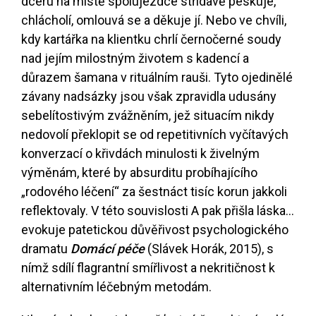
dceru na místě spolujezdce střídavě peskuje,
chlácholí, omlouvá se a děkuje jí. Nebo ve chvíli,
kdy kartářka na klientku chrlí černočerné soudy
nad jejím milostným životem s kadencí a
důrazem šamana v rituálním rauši. Tyto ojedinělé
závany nadsázky jsou však zpravidla udusány
sebelítostivým zvážněním, jež situacím nikdy
nedovolí překlopit se od repetitivních vyčítavých
konverzací o křivdách minulosti k živelným
výměnám, které by absurditu probíhajícího
„rodového léčení“ za šestnáct tisíc korun jakkoli
reflektovaly. V této souvislosti A pak přišla láska…
evokuje patetickou důvěřivost psychologického
dramatu
Domácí péče
(Slávek Horák, 2015), s
nímž sdílí flagrantní smířlivost a nekritičnost k
alternativním léčebným metodám.