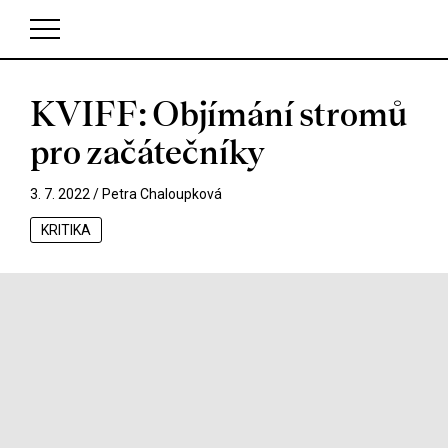
KVIFF: Objímání stromů
V košíku zatím nemáte žádné položky.
pro začátečníky
3. 7. 2022 /
Petra Chaloupková
KRITIKA