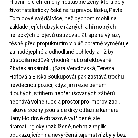
Hlavní role chronicky nešťastné ženy, která celý
život fatalisticky čeká na tu pravou lásku, Pavle
Tomicové svědčí více, než bychom mohli na
základě jejích obvykle rázných a hřmotných
hereckých projevů usuzovat. Ztrápené výrazy
těsně před propuknutím v pláč obratně vyměňuje
za nadějeplné a odhodlané pohledy, aniž by
působila nedůvěryhodně nebo afektovaně.
Zbytek ansámblu (Sara Venclovská, Tereza
Hofová a Eliška Soukupová) pak zastává trochu
nevděčnou pozici, když jim režie během
dlouhých, střihem nepřerušovaných záběrů
nechává volné ruce a prostor pro improvizaci.
Takové scény jsou sice díky odtažité kameře
Jany Hojdové obrazově vytříbené, ale
dramaturgicky rozklížené, neboť z replik
poukazujících na nevyřčená tajemství zbyly bez