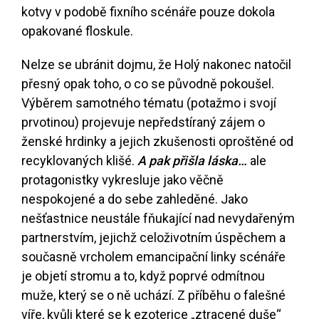
kotvy v podobě fixního scénáře pouze dokola
opakované floskule.
Nelze se ubránit dojmu, že Holý nakonec natočil
přesný opak toho, o co se původně pokoušel.
Výběrem samotného tématu (potažmo i svojí
prvotinou) projevuje nepředstíraný zájem o
ženské hrdinky a jejich zkušenosti oproštěné od
recyklovaných klišé.
A pak přišla láska…
ale
protagonistky vykresluje jako věčně
nespokojené a do sebe zahleděné. Jako
nešťastnice neustále fňukající nad nevydařeným
partnerstvím, jejichž celoživotním úspěchem a
současně vrcholem emancipační linky scénáře
je objetí stromu a to, když poprvé odmítnou
muže, který se o ně uchází. Z příběhu o falešné
víře, kvůli které se k ezoterice „ztracené duše“