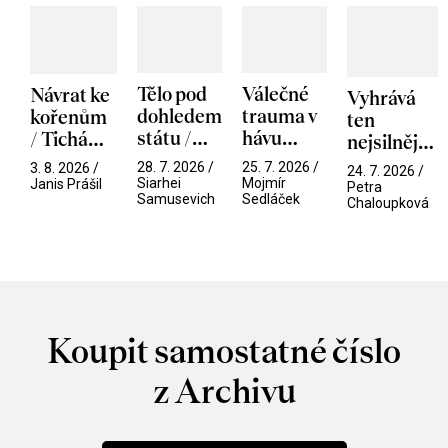
Tělo pod
Válečné
Návrat ke
Vyhrává
dohledem
trauma v
kořenům
ten
státu /
hávu
/ Tichá
nejsilnější
Pramen
spektáklu
přítelkyně
/ V nitru
28. 7. 2026 /
25. 7. 2026 /
3. 8. 2026 /
24. 7. 2026 /
/ Odyssea
Siarhei
Mojmír
manosféry
Janis Prášil
Petra
Samusevich
Sedláček
Chaloupková
Koupit samostatné číslo
z Archivu