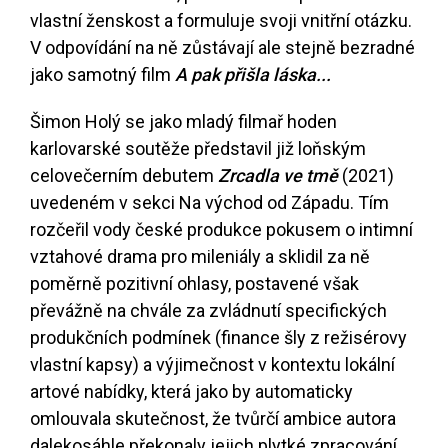
vlastní ženskost a formuluje svoji vnitřní otázku.
V odpovídání na ně zůstávají ale stejně bezradné
jako samotný film
A pak přišla láska...
Šimon Holý se jako mladý filmař hoden
karlovarské soutěže představil již loňským
celovečerním debutem
Zrcadla ve tmě
(2021)
uvedeném v sekci Na východ od Západu. Tím
rozčeřil vody české produkce pokusem o intimní
vztahové drama pro mileniály a sklidil za ně
poměrně pozitivní ohlasy, postavené však
převážně na chvále za zvládnutí specifických
produkčních podmínek (finance šly z režisérovy
vlastní kapsy) a výjimečnost v kontextu lokální
artové nabídky, která jako by automaticky
omlouvala skutečnost, že tvůrčí ambice autora
dalekosáhle překonaly jejich plytké zpracování.