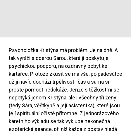
Psycholožka Kristýna má problém. Je na dně. A
tak vyráží s dcerou Sárou, která jí poskytuje
psychickou podporu, na ozdravný pobyt ke
kartářce. Protože zkusit se má vše, po padesátce
už jí navíc dochází trpělivost i čas a sama si
prostě pomoct nedokáže. Jenže s těžkostmi se
nepotýká jenom Kristýna, ale i všechny tři ženy
(tedy Sára, věštkyně a její asistentka), které jsou
její spirituální očistě přítomné. Z jednorázového
karetního výkladu se tak vyklube nekonečná
ezoterická seance, při níž každá z postav hledá