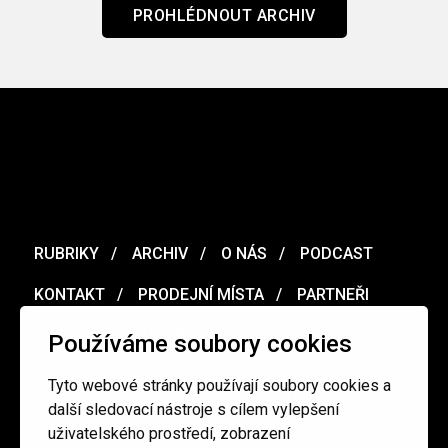
PROHLÉDNOUT ARCHIV
RUBRIKY
ARCHIV
O NÁS
PODCAST
KONTAKT
PRODEJNÍ MÍSTA
PARTNEŘI
MERCH
VOUCHER
Používáme soubory cookies
Tyto webové stránky používají soubory cookies a
Ochrana osobních údajů
/
Obchodní podmínky
další sledovací nástroje s cílem vylepšení
uživatelského prostředí, zobrazení