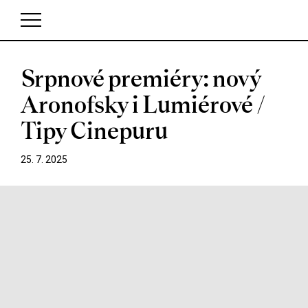
Srpnové premiéry: nový
V košíku zatím nemáte žádné položky.
Aronofsky i Lumiérové /
Tipy Cinepuru
25. 7. 2025