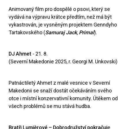
Animovaný film pro dospělé o psovi, který se
vydává na výpravu krátce předtím, než má být
vykastrován, je vysněným projektem Genndyho
Tartakovského (
Samuraj Jack
,
Primal
).
DJ Ahmet
- 21. 8.
(Severní Makedonie 2025, r. Georgi M. Unkovski)
Patnáctiletý Ahmet z malé vesnice v Severní
Makedonii se snaží dostát očekáváním svého
otce i místní konzervativní komunity. Útěkem od
všech problémů se mu stává hudba.
Bratři Lumièrové – Dobrodružství pokračuj
e