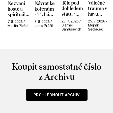
Tělo pod
Válečné
Nezvaní
Návrat ke
dohledem
trauma v
hosté a
kořenům
státu /
hávu
spirituální
/ Tichá
Pramen
spektáklu
narušitelé
přítelkyně
28. 7. 2026 /
25. 7. 2026 /
7. 8. 2026 /
3. 8. 2026 /
/ Odyssea
z vesmíru
Siarhei
Mojmír
Martin Pleštil
Janis Prášil
Samusevich
Sedláček
/ Mouchy
Koupit samostatné číslo
z Archivu
PROHLÉDNOUT ARCHIV