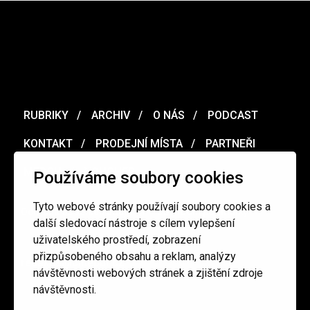
RUBRIKY
ARCHIV
O NÁS
PODCAST
KONTAKT
PRODEJNÍ MÍSTA
PARTNEŘI
MERCH
VOUCHER
Používáme soubory cookies
Tyto webové stránky používají soubory cookies a
Ochrana osobních údajů
/
Obchodní podmínky
další sledovací nástroje s cílem vylepšení
uživatelského prostředí, zobrazení
přizpůsobeného obsahu a reklam, analýzy
redakce@cinepur.cz
návštěvnosti webových stránek a zjištění zdroje
návštěvnosti.