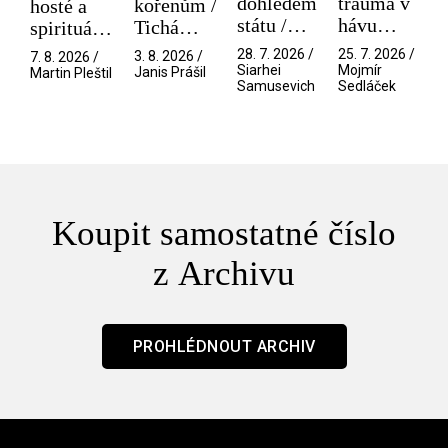
dohledem
trauma v
kořenům /
hosté a
státu /
hávu
Tichá
spirituální
Pramen
spektáklu
přítelkyně
narušitelé
28. 7. 2026 /
25. 7. 2026 /
3. 8. 2026 /
7. 8. 2026 /
/ Odyssea
z vesmíru
Siarhei
Mojmír
Janis Prášil
Martin Pleštil
Samusevich
Sedláček
/ Mouchy
Koupit samostatné číslo
z Archivu
PROHLÉDNOUT ARCHIV