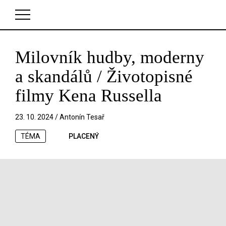
Milovník hudby, moderny
V košíku zatím nemáte žádné položky.
a skandálů / Životopisné
filmy Kena Russella
23. 10. 2024 /
Antonín Tesař
TÉMA
PLACENÝ