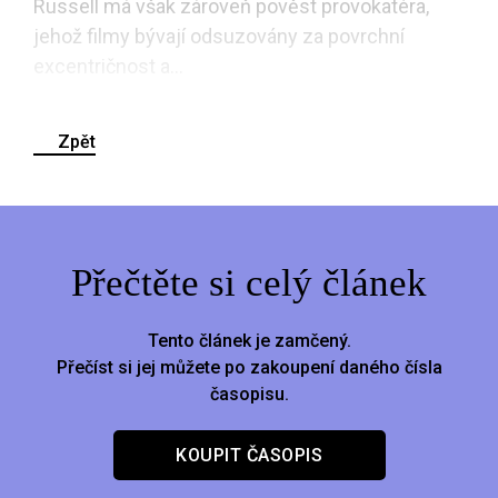
Russell má však zároveň pověst provokatéra,
jehož filmy bývají odsuzovány za povrchní
excentričnost a...
Zpět
Přečtěte si celý článek
Tento článek je zamčený.
Přečíst si jej můžete po zakoupení daného čísla
časopisu.
KOUPIT ČASOPIS