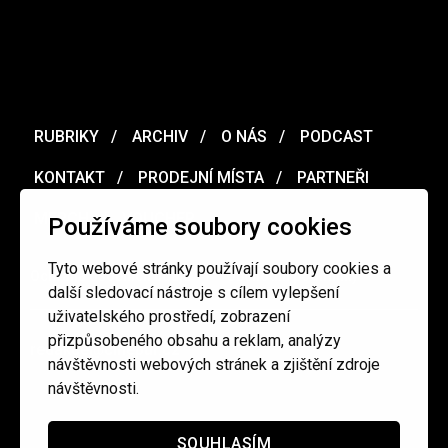
RUBRIKY
ARCHIV
O NÁS
PODCAST
KONTAKT
PRODEJNÍ MÍSTA
PARTNEŘI
MERCH
VOUCHER
Používáme soubory cookies
Tyto webové stránky používají soubory cookies a
Ochrana osobních údajů
/
Obchodní podmínky
další sledovací nástroje s cílem vylepšení
uživatelského prostředí, zobrazení
přizpůsobeného obsahu a reklam, analýzy
redakce@cinepur.cz
návštěvnosti webových stránek a zjištění zdroje
návštěvnosti.
SOUHLASÍM