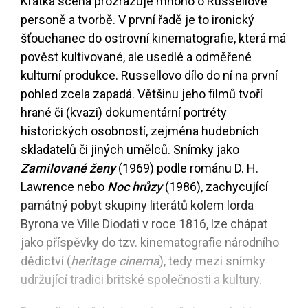
Krátká scéna prozrazuje mnoho o Russellově
personě a tvorbě. V první řadě je to ironický
šťouchanec do ostrovní kinematografie, která má
pověst kultivované, ale usedlé a odměřené
kulturní produkce. Russellovo dílo do ní na první
pohled zcela zapadá. Většinu jeho filmů tvoří
hrané či (kvazi) dokumentární portréty
historických osobností, zejména hudebních
skladatelů či jiných umělců. Snímky jako
Zamilované ženy
(1969) podle románu D. H.
Lawrence nebo
Noc hrůzy
(1986), zachycující
památný pobyt skupiny literátů kolem lorda
Byrona ve Ville Diodati v roce 1816, lze chápat
jako příspěvky do tzv. kinematografie národního
dědictví (
heritage cinema
), tedy mezi snímky
udržující tradici britské společnosti a kultury.