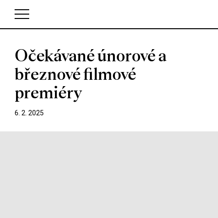
Očekávané únorové a
V košíku zatím nemáte žádné položky.
březnové filmové
premiéry
6. 2. 2025