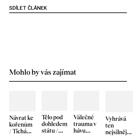
SDÍLET ČLÁNEK
Mohlo by vás zajímat
Tělo pod
Válečné
Návrat ke
Vyhrává
dohledem
trauma v
kořenům
ten
státu /
hávu
/ Tichá
nejsilnější