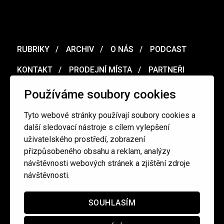
RUBRIKY
ARCHIV
O NÁS
PODCAST
KONTAKT
PRODEJNÍ MÍSTA
PARTNEŘI
MERCH
VOUCHER
Používáme soubory cookies
Tyto webové stránky používají soubory cookies a
Ochrana osobních údajů
/
Obchodní podmínky
další sledovací nástroje s cílem vylepšení
uživatelského prostředí, zobrazení
přizpůsobeného obsahu a reklam, analýzy
redakce@cinepur.cz
návštěvnosti webových stránek a zjištění zdroje
návštěvnosti.
SOUHLASÍM