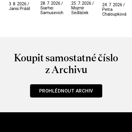
Pramen
spektáklu
přítelkyně
/ V nitru
28. 7. 2026 /
25. 7. 2026 /
3. 8. 2026 /
24. 7. 2026 /
/ Odyssea
Siarhei
Mojmír
manosféry
Janis Prášil
Petra
Samusevich
Sedláček
Chaloupková
Koupit samostatné číslo
z Archivu
PROHLÉDNOUT ARCHIV