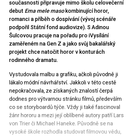
současnosti připravuje mimo školu celovečerní
debut
Ema mele maso
kombinující horor,
romanci a příběh o dospívání (vývoj scénáře
podpořil Státní fond audiovize). S Adinou
Šulcovou pracuje na pořadu pro iVysílání
zaměřeném na Gen Z a jako svůj bakalářský
projekt chce natočit horor v konturách
rodinného dramatu.
Vystudovala malbu a grafiku, ačkoli původně ji
lákalo módní návrhářství. Jakkoli v této cestě
nepokračovala, ze získaných znalostí čerpá
dodnes pro výtvarnou stránku filmů, především
co se storyboardů týče. Vždy ji také fascinoval
žánr hororu a mezi její oblíbené autory patří Lars
von Trier či Michael Haneke. Původně se na
vysoké škole rozhodla studovat filmovou vědu,