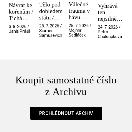
Válečné
Tělo pod
Návrat ke
Vyhrává
trauma v
dohledem
kořenům /
ten
hávu
státu /
Tichá
nejsilnější
spektáklu
Pramen
přítelkyně
/ V nitru
25. 7. 2026 /
28. 7. 2026 /
3. 8. 2026 /
24. 7. 2026 /
/ Odyssea
Mojmír
Siarhei
manosféry
Janis Prášil
Petra
Sedláček
Samusevich
Chaloupková
Koupit samostatné číslo
z Archivu
PROHLÉDNOUT ARCHIV