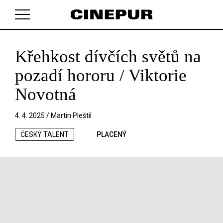
Křehkost dívčích světů na
V košíku zatím nemáte žádné položky.
pozadí hororu / Viktorie
Novotná
4. 4. 2025 /
Martin Pleštil
ČESKÝ TALENT
PLACENÝ