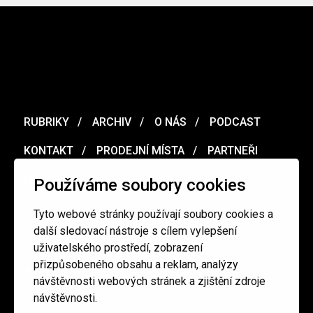
RUBRIKY
ARCHIV
O NÁS
PODCAST
KONTAKT
PRODEJNÍ MÍSTA
PARTNEŘI
MERCH
VOUCHER
Používáme soubory cookies
Tyto webové stránky používají soubory cookies a
Ochrana osobních údajů
/
Obchodní podmínky
další sledovací nástroje s cílem vylepšení
uživatelského prostředí, zobrazení
přizpůsobeného obsahu a reklam, analýzy
redakce@cinepur.cz
návštěvnosti webových stránek a zjištění zdroje
návštěvnosti.