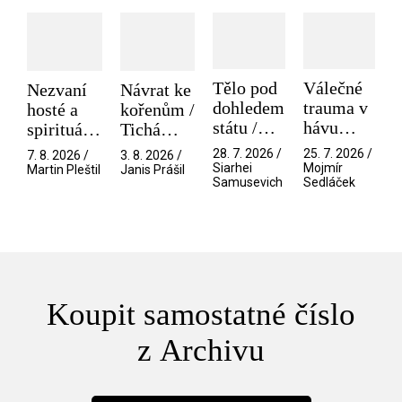
Tělo pod
Válečné
Návrat ke
Nezvaní
dohledem
trauma v
kořenům /
hosté a
státu /
hávu
Tichá
spirituální
Pramen
spektáklu
přítelkyně
narušitelé
28. 7. 2026 /
25. 7. 2026 /
3. 8. 2026 /
7. 8. 2026 /
/ Odyssea
z vesmíru
Siarhei
Mojmír
Janis Prášil
Martin Pleštil
Samusevich
Sedláček
/ Mouchy
Koupit samostatné číslo
z Archivu