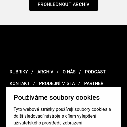
PROHLÉDNOUT ARCHIV
RUBRIKY
ARCHIV
O NÁS
PODCAST
KONTAKT
PRODEJNÍ MÍSTA
PARTNEŘI
MERCH
VOUCHER
Používáme soubory cookies
Tyto webové stránky používají soubory cookies a
Ochrana osobních údajů
/
Obchodní podmínky
další sledovací nástroje s cílem vylepšení
uživatelského prostředí, zobrazení