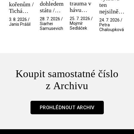
trauma v
dohledem
kořenům /
ten
hávu
státu /
Tichá
nejsilnější
spektáklu
Pramen
přítelkyně
/ V nitru
25. 7. 2026 /
28. 7. 2026 /
3. 8. 2026 /
24. 7. 2026 /
/ Odyssea
Mojmír
Siarhei
manosféry
Janis Prášil
Petra
Sedláček
Samusevich
Chaloupková
Koupit samostatné číslo
z Archivu
PROHLÉDNOUT ARCHIV