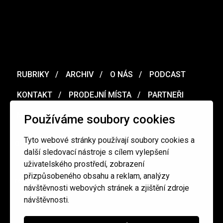
RUBRIKY
ARCHIV
O NÁS
PODCAST
KONTAKT
PRODEJNÍ MÍSTA
PARTNEŘI
MERCH
VOUCHER
Používáme soubory cookies
Tyto webové stránky používají soubory cookies a
Ochrana osobních údajů
/
Obchodní podmínky
další sledovací nástroje s cílem vylepšení
uživatelského prostředí, zobrazení
přizpůsobeného obsahu a reklam, analýzy
redakce@cinepur.cz
návštěvnosti webových stránek a zjištění zdroje
návštěvnosti.