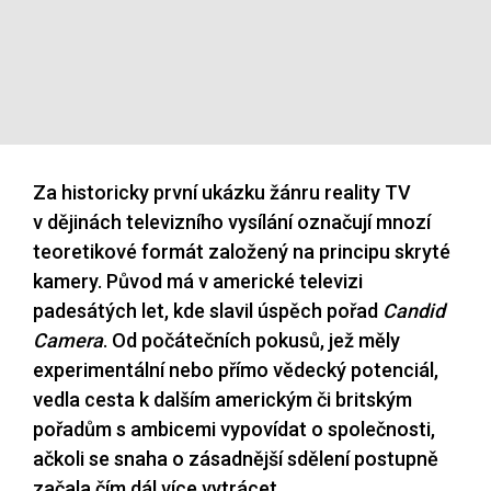
Za historicky první ukázku žánru reality TV
v dějinách televizního vysílání označují mnozí
teoretikové formát založený na principu skryté
kamery. Původ má v americké televizi
padesátých let, kde slavil úspěch pořad
Candid
Camera
. Od počátečních pokusů, jež měly
experimentální nebo přímo vědecký potenciál,
vedla cesta k dalším americkým či britským
pořadům s ambicemi vypovídat o společnosti,
ačkoli se snaha o zásadnější sdělení postupně
začala čím dál více vytrácet.