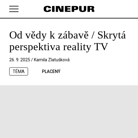
Od vědy k zábavě / Skrytá
V košíku zatím nemáte žádné položky.
perspektiva reality TV
26. 9. 2025 /
Kamila Zlatušková
TÉMA
PLACENÝ