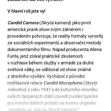
V hlavní roli jste vy!
Candid Camera
(
Skrytá kamera
) jako první
americká
prank show
svým záměrem i
provedením potvrzuje, že reality formáty vyrostly
ze sociálních experimentů a observační metody
dokumentárního filmu. Nápad producenta Allena
Funta, jenž získal praktické zkušenosti
v rozhlase během služby v armádě za druhé
světové války, se odlišoval od show známé
z dnešního vysílání. Vycházel z původní
rozhlasové relace
Candid Microphone
(
Skrytý
mikrofon
) z roku 1947 a do kulturního slovníku
celých Spojených států zavedl zvolání typické
pro mnoho dalších pořadů na motivy originálu:
„Usmějte se, jste ve Skryté kameře!“