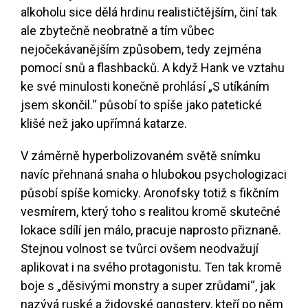
alkoholu sice dělá hrdinu realističtějším, činí tak
ale zbytečně neobratně a tím vůbec
nejočekávanějším způsobem, tedy zejména
pomocí snů a flashbacků. A když Hank ve vztahu
ke své minulosti konečně prohlásí „S utíkáním
jsem skončil.“ působí to spíše jako patetické
klišé než jako upřímná katarze.
V záměrně hyperbolizovaném světě snímku
navíc přehnaná snaha o hlubokou psychologizaci
působí spíše komicky. Aronofsky totiž s fikčním
vesmírem, který toho s realitou kromě skutečné
lokace sdílí jen málo, pracuje naprosto přiznaně.
Stejnou volnost se tvůrci ovšem neodvažují
aplikovat i na svého protagonistu. Ten tak kromě
boje s „děsivými monstry a super zrůdami“, jak
nazývá ruské a židovské gangstery, kteří po něm