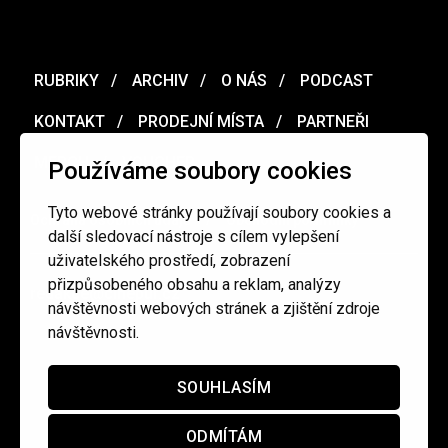
RUBRIKY
ARCHIV
O NÁS
PODCAST
KONTAKT
PRODEJNÍ MÍSTA
PARTNEŘI
MERCH
VOUCHER
Používáme soubory cookies
Tyto webové stránky používají soubory cookies a
Ochrana osobních údajů
/
Obchodní podmínky
další sledovací nástroje s cílem vylepšení
uživatelského prostředí, zobrazení
přizpůsobeného obsahu a reklam, analýzy
redakce@cinepur.cz
návštěvnosti webových stránek a zjištění zdroje
návštěvnosti.
SOUHLASÍM
ODMÍTÁM