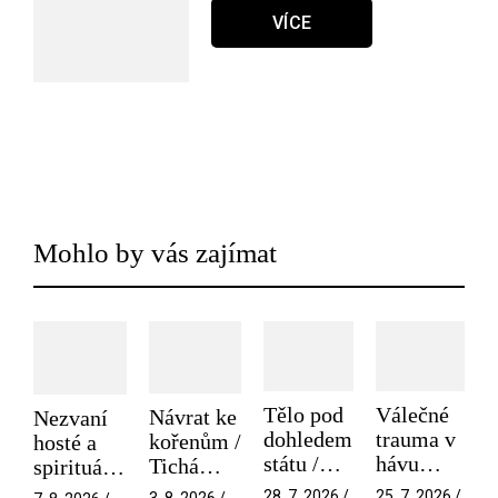
VÍCE
Mohlo by vás zajímat
Tělo pod
Válečné
Návrat ke
Nezvaní
dohledem
trauma v
kořenům /
hosté a
státu /
hávu
Tichá
spirituální
Pramen
spektáklu
přítelkyně
narušitelé
28. 7. 2026 /
25. 7. 2026 /
3. 8. 2026 /