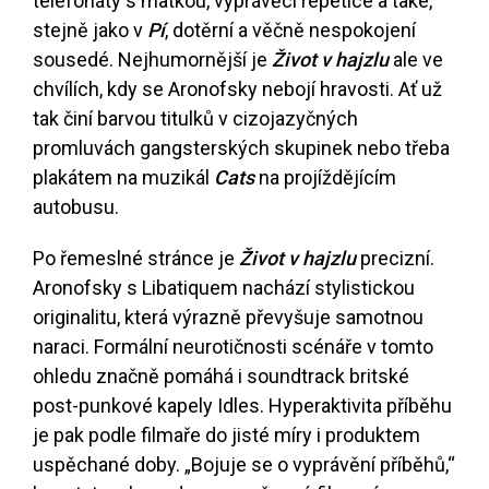
telefonáty s matkou, vyprávěcí repetice a také,
stejně jako v
Pí
, dotěrní a věčně nespokojení
sousedé. Nejhumornější je
Život v hajzlu
ale ve
chvílích, kdy se Aronofsky nebojí hravosti. Ať už
tak činí barvou titulků v cizojazyčných
promluvách gangsterských skupinek nebo třeba
plakátem na muzikál
Cats
na projíždějícím
autobusu.
Po řemeslné stránce je
Život v hajzlu
precizní.
Aronofsky s Libatiquem nachází stylistickou
originalitu, která výrazně převyšuje samotnou
naraci. Formální neurotičnosti scénáře v tomto
ohledu značně pomáhá i soundtrack britské
post-punkové kapely Idles. Hyperaktivita příběhu
je pak podle filmaře do jisté míry i produktem
uspěchané doby. „Bojuje se o vyprávění příběhů,“