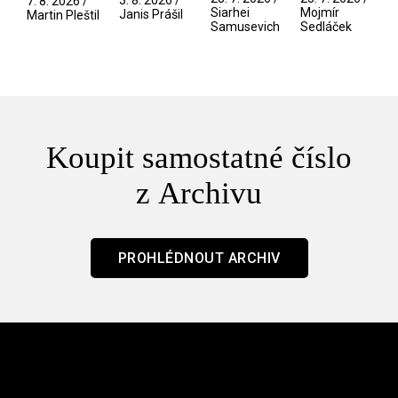
7. 8. 2026 /
/ Odyssea
z vesmíru
Siarhei
Mojmír
Janis Prášil
Martin Pleštil
Samusevich
Sedláček
/ Mouchy
Koupit samostatné číslo
z Archivu
PROHLÉDNOUT ARCHIV