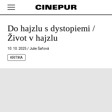
Do hajzlu s dystopiemi /
V košíku zatím nemáte žádné položky.
Život v hajzlu
10. 10. 2025 /
Julie Šafová
KRITIKA