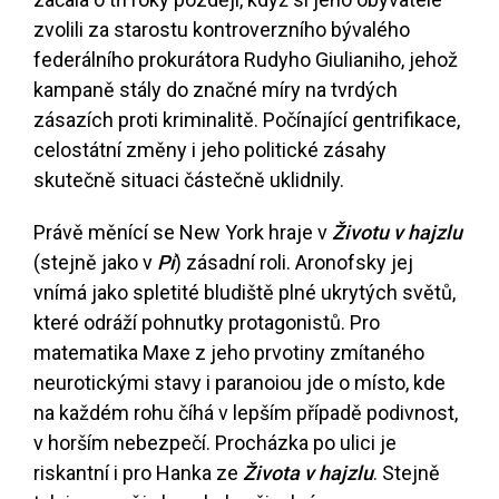
zvolili za starostu kontroverzního bývalého
federálního prokurátora Rudyho Giulianiho, jehož
kampaně stály do značné míry na tvrdých
zásazích proti kriminalitě. Počínající gentrifikace,
celostátní změny i jeho politické zásahy
skutečně situaci částečně uklidnily.
Právě měnící se New York hraje v
Životu v hajzlu
(stejně jako v
Pí
) zásadní roli. Aronofsky jej
vnímá jako spletité bludiště plné ukrytých světů,
které odráží pohnutky protagonistů. Pro
matematika Maxe z jeho prvotiny zmítaného
neurotickými stavy i paranoiou jde o místo, kde
na každém rohu číhá v lepším případě podivnost,
v horším nebezpečí. Procházka po ulici je
riskantní i pro Hanka ze
Života v hajzlu
. Stejně