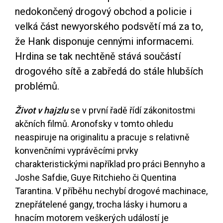
nedokončený drogový obchod a policie i
velká část newyorského podsvětí má za to,
že Hank disponuje cennými informacemi.
Hrdina se tak nechtěně stává součástí
drogového sítě a zabředá do stále hlubších
problémů.
Život v hajzlu
se v první řadě řídí zákonitostmi
akčních filmů. Aronofsky v tomto ohledu
neaspiruje na originalitu a pracuje s relativně
konvenčními vyprávěcími prvky
charakteristickými například pro práci Bennyho a
Joshe Safdie, Guye Ritchieho či Quentina
Tarantina. V příběhu nechybí drogové machinace,
znepřátelené gangy, trocha lásky i humoru a
hnacím motorem veškerých událostí je