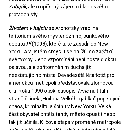
Zabiják
, ale o upřímný zájem o blaho svého
protagonisty.
Životem v hajzlu
se Aronofsky vrací na
teritorium svého mysteriózního, punkového
debutu
Pí
(1998), které také zasadil do New
Yorku. A v jistém smyslu se ohlíží i do začátků
své tvorby. Jeho vzpomínání není nostalgickou
oslavou, ale zpřítomněním ducha již
neexistujícího místa. Devadesátá léta totiž pro
americkou metropoli představovala zlomovou
éru. Roku 1990 otiskl časopis
Time
na titulní
straně článek „Hniloba Velkého jablka“ popisující
chaos, kriminalitu a špínu v New Yorku. Velká
část obyvatel chtěla tehdy město opustit nebo
tak již učinila. Klíčová etapa v proměně metropole
začala o tři roky později, když si jeho obyvatelé