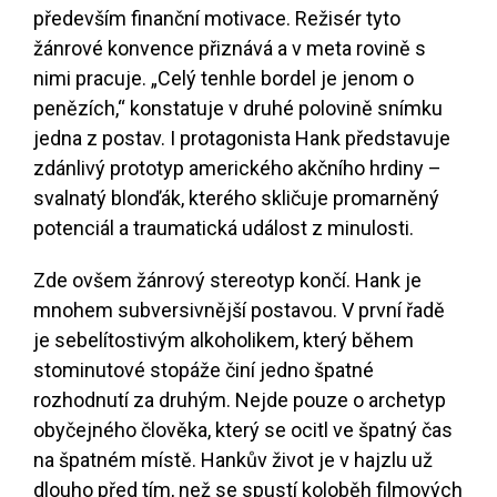
především finanční motivace. Režisér tyto
žánrové konvence přiznává a v meta rovině s
nimi pracuje. „Celý tenhle bordel je jenom o
penězích,“ konstatuje v druhé polovině snímku
jedna z postav. I protagonista Hank představuje
zdánlivý prototyp amerického akčního hrdiny –
svalnatý blonďák, kterého skličuje promarněný
potenciál a traumatická událost z minulosti.
Zde ovšem žánrový stereotyp končí. Hank je
mnohem subversivnější postavou. V první řadě
je sebelítostivým alkoholikem, který během
stominutové stopáže činí jedno špatné
rozhodnutí za druhým. Nejde pouze o archetyp
obyčejného člověka, který se ocitl ve špatný čas
na špatném místě. Hankův život je v hajzlu už
dlouho před tím, než se spustí koloběh filmových