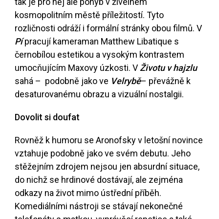
tak je pro něj ale pohyb v živelném
kosmopolitním městě příležitostí. Tyto
rozličnosti odráží i formální stránky obou filmů. V
Pí
pracují kameraman Matthew Libatique s
černobílou estetikou a vysokým kontrastem
umocňujícím Maxovy úzkosti. V
Životu v hajzlu
sahá – podobně jako ve
Velrybě
– převážně k
desaturovanému obrazu a vizuální nostalgii.
Dovolit si doufat
Rovněž k humoru se Aronofsky v letošní novince
vztahuje podobně jako ve svém debutu. Jeho
stěžejním zdrojem nejsou jen absurdní situace,
do nichž se hrdinové dostávají, ale zejména
odkazy na život mimo ústřední příběh.
Komediálními nástroji se stávají nekonečné