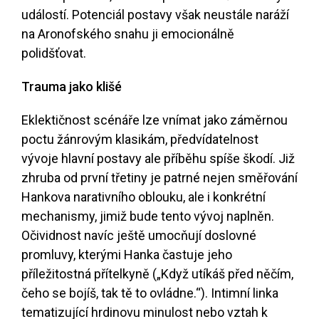
událostí. Potenciál postavy však neustále naráží
na Aronofského snahu ji emocionálně
polidšťovat.
Trauma jako klišé
Eklektičnost scénáře lze vnímat jako záměrnou
poctu žánrovým klasikám, předvídatelnost
vývoje hlavní postavy ale příběhu spíše škodí. Již
zhruba od první třetiny je patrné nejen směřování
Hankova narativního oblouku, ale i konkrétní
mechanismy, jimiž bude tento vývoj naplněn.
Očividnost navíc ještě umocňují doslovné
promluvy, kterými Hanka častuje jeho
příležitostná přítelkyně („Když utíkáš před něčím,
čeho se bojíš, tak tě to ovládne.“). Intimní linka
tematizující hrdinovu minulost nebo vztah k