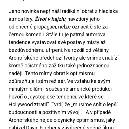
Jeho novinka nepřináší radikální obrat z hlediska
atmosféry.
Život v hajzlu
, navzdory jeho
odlehčené propagaci, nelze označit čistě za
černou komedii. Stále tu je patrná autorova
tendence vystavovat své postavy místy až
bezdůvodnému utrpení. Na rozdíl od většiny
Aronofského předchozí tvorby ale snímek nabízí
kromě očistného zážitku také jednoznačnou
naději. Tento mírný obrat k optimismu
zdůrazňuje i sám režisér. Ve vztahu ke svým
minulým dílům i současné americké produkci
hovoří o „dystopické tendenci, ve které se
Hollywood ztratil“. Tvrdí, že „musíme snít o lepší
budoucnosti a pozitivním vývoji.“. A v případě
Aronofského nejde o cynický optimismus, jaký
nabízel David Fincher v závěrečné scéně filmu