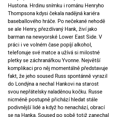
Hustona. Hrdinu snímku i románu Henryho
Thompsona kdysi čekala nadějná kariéra
baseballového hráče. Po nečekané nehodě
se ale Henry, přezdívaný Hank, živí jako
barman na newyorské Lower East Side. V
práci i ve volném čase popíjí alkohol,
telefonuje své matce a užívá si milostné
pletky se záchranářkou Yvonne. Největší
komplikaci pro něj momentálně představuje
fakt, že jeho soused Russ spontánně vyrazil
do Londýna a nechal Hankovi na starost
svou nepřátelsky naladěnou kočku. Russe
nicméně postupně přichází hledat stále
podivnější lidé a když ho nenachází, obrací
se na Hanka. Soused po sobě totiž zanechal