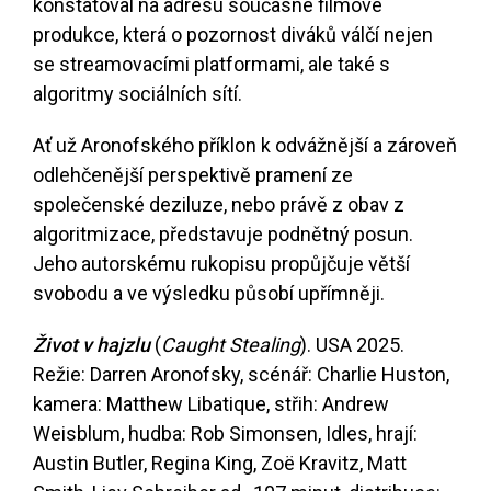
konstatoval na adresu současné filmové
produkce, která o pozornost diváků válčí nejen
se streamovacími platformami, ale také s
algoritmy sociálních sítí.
Ať už Aronofského příklon k odvážnější a zároveň
odlehčenější perspektivě pramení ze
společenské deziluze, nebo právě z obav z
algoritmizace, představuje podnětný posun.
Jeho autorskému rukopisu propůjčuje větší
svobodu a ve výsledku působí upřímněji.
Život v hajzlu
(
Caught Stealing
). USA 2025.
Režie: Darren Aronofsky, scénář: Charlie Huston,
kamera: Matthew Libatique, střih: Andrew
Weisblum, hudba: Rob Simonsen, Idles, hrají:
Austin Butler, Regina King, Zoë Kravitz, Matt