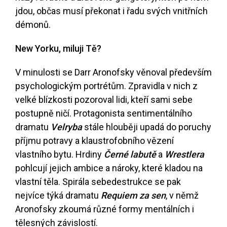
jdou, občas musí překonat i řadu svých vnitřních
démonů.
New Yorku, miluji Tě?
V minulosti se Darr Aronofsky věnoval především
psychologickým portrétům. Zpravidla v nich z
velké blízkosti pozoroval lidi, kteří sami sebe
postupně ničí. Protagonista sentimentálního
dramatu
Velryba
stále hlouběji upadá do poruchy
příjmu potravy a klaustrofobního vězení
vlastního bytu. Hrdiny
Černé labutě
a
Wrestlera
pohlcují jejich ambice a nároky, které kladou na
vlastní těla. Spirála sebedestrukce se pak
nejvíce týká dramatu
Requiem za sen
, v němž
Aronofsky zkoumá různé formy mentálních i
tělesných závislostí.