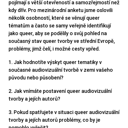
pojímají s větší otevřeností a samozřejmostí než
kdy dřív. Pro mezinárodní anketu jsme oslovili
několik osobností, které se věnují queer
tématům a často se samy veřejně identifikují
jako queer, aby se podělily o svůj pohled na
současný stav queer tvorby ve střední Evropě,
problémy, jimž čelí, i možné cesty vpřed.
1. Jak hodnotíte výskyt queer tematiky v
současné audiovizuální tvorbě v zemi vašeho
původu nebo působení?
2. Jak vnímáte postavení queer audiovizuální
tvorby a jejích autorů?
3. Pokud spatřujete v situaci queer audiovizuální
tvorby a jejích autorů problémy, co by je
pomohlo vyřešit?