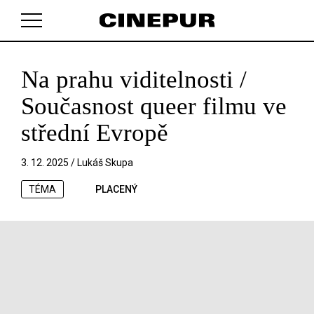
Na prahu viditelnosti /
V košíku zatím nemáte žádné položky.
Současnost queer filmu ve
střední Evropě
3. 12. 2025 /
Lukáš Skupa
TÉMA
PLACENÝ