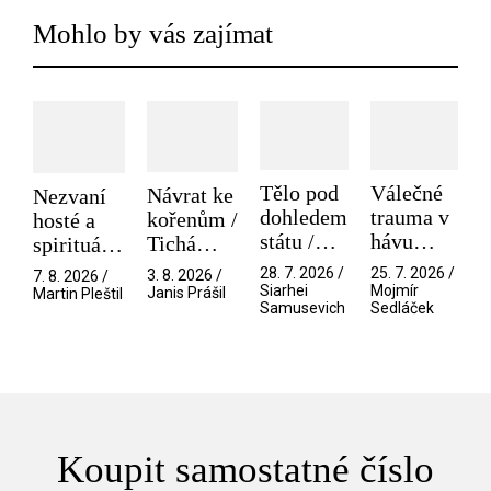
Mohlo by vás zajímat
Tělo pod
Válečné
Návrat ke
Nezvaní
dohledem
trauma v
kořenům /
hosté a
státu /
hávu
Tichá
spirituální
Pramen
spektáklu
přítelkyně
narušitelé
28. 7. 2026 /
25. 7. 2026 /
3. 8. 2026 /
7. 8. 2026 /
/ Odyssea
z vesmíru
Siarhei
Mojmír
Janis Prášil
Martin Pleštil
Samusevich
Sedláček
/ Mouchy
Koupit samostatné číslo