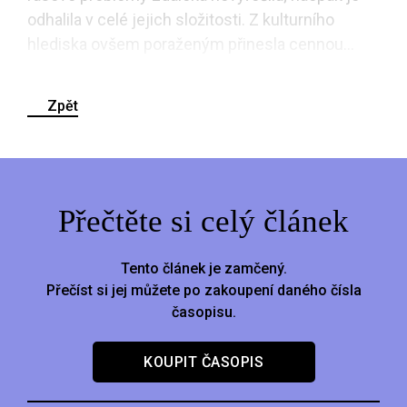
odhalila v celé jejich složitosti. Z kulturního
hlediska ovšem poraženým přinesla cennou...
Zpět
Přečtěte si celý článek
Tento článek je zamčený.
Přečíst si jej můžete po zakoupení daného čísla
časopisu.
KOUPIT ČASOPIS