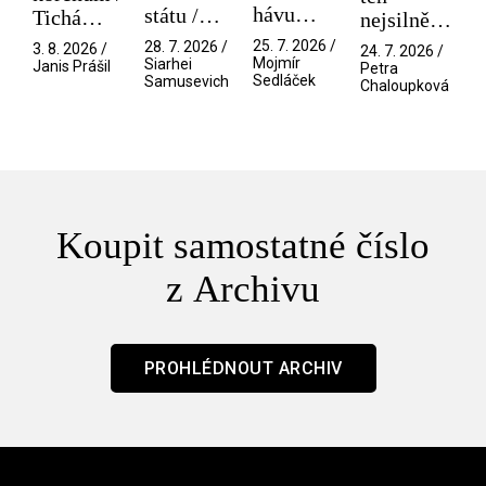
hávu
státu /
Tichá
nejsilnější
spektáklu
Pramen
přítelkyně
/ V nitru
25. 7. 2026 /
28. 7. 2026 /
3. 8. 2026 /
24. 7. 2026 /
/ Odyssea
Mojmír
Siarhei
manosféry
Janis Prášil
Petra
Sedláček
Samusevich
Chaloupková
Koupit samostatné číslo
z Archivu
PROHLÉDNOUT ARCHIV