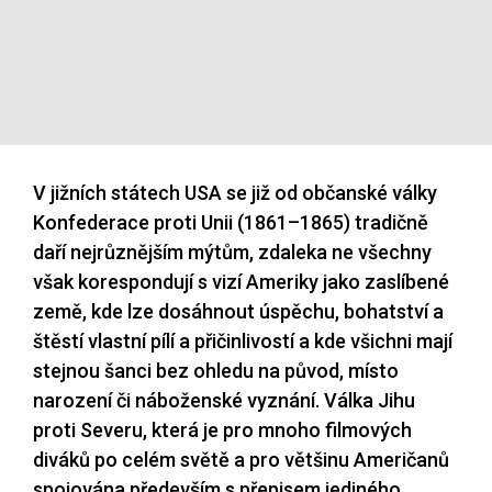
V jižních státech USA se již od občanské války
Konfederace proti Unii (1861–1865) tradičně
daří nejrůznějším mýtům, zdaleka ne všechny
však korespondují s vizí Ameriky jako zaslíbené
země, kde lze dosáhnout úspěchu, bohatství a
štěstí vlastní pílí a přičinlivostí a kde všichni mají
stejnou šanci bez ohledu na původ, místo
narození či náboženské vyznání. Válka Jihu
proti Severu, která je pro mnoho filmových
diváků po celém světě a pro většinu Američanů
spojována především s přepisem jediného