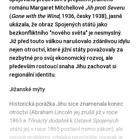
románu Margaret Mitchellové
Jih proti Severu
(
Gone with the Wind
, 1936, česky 1938), jasně
ukázala, že obraz Spojených států jako
bezkonfliktního "nového světa" je nesmyslný.
Již před touto válkou narušovalo zdánlivou idylu
nejen otroctví, které jižní státy považovaly za
nezbytné pro svůj ekonomický rozvoj, ale
především rostoucí snaha Jihu zachovat si
regionální identitu
.
Jižanské mýty
Historická porážka Jihu sice znamenala konec
otroctví (Abraham Lincoln jej zrušil již v roce
1863 a
Třináctý dodatek
k
Ústavě Spojených
států
jej v roce 1865 postavil mimo zákon), ale
rasové problémy zdaleka nevyřešila; naopak je