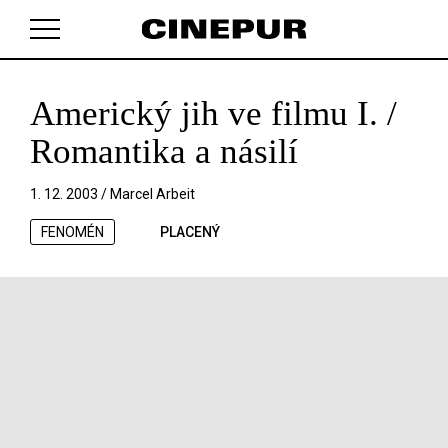
Americký jih ve filmu I. /
V košíku zatím nemáte žádné položky.
Romantika a násilí
1. 12. 2003 /
Marcel Arbeit
FENOMÉN
PLACENÝ