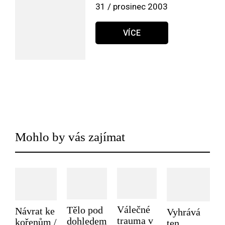
31 / prosinec 2003
VÍCE
Mohlo by vás zajímat
Válečné
Tělo pod
Návrat ke
Vyhrává
trauma v
dohledem
kořenům /
ten