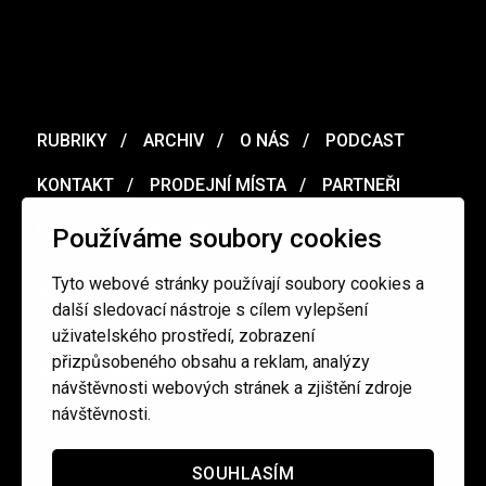
RUBRIKY
ARCHIV
O NÁS
PODCAST
KONTAKT
PRODEJNÍ MÍSTA
PARTNEŘI
MERCH
VOUCHER
Používáme soubory cookies
Tyto webové stránky používají soubory cookies a
Ochrana osobních údajů
/
Obchodní podmínky
další sledovací nástroje s cílem vylepšení
uživatelského prostředí, zobrazení
přizpůsobeného obsahu a reklam, analýzy
redakce@cinepur.cz
návštěvnosti webových stránek a zjištění zdroje
návštěvnosti.
SOUHLASÍM