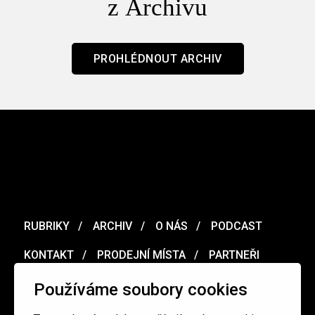
z Archivu
PROHLÉDNOUT ARCHIV
RUBRIKY
ARCHIV
O NÁS
PODCAST
KONTAKT
PRODEJNÍ MÍSTA
PARTNEŘI
MERCH
VOUCHER
Používáme soubory cookies