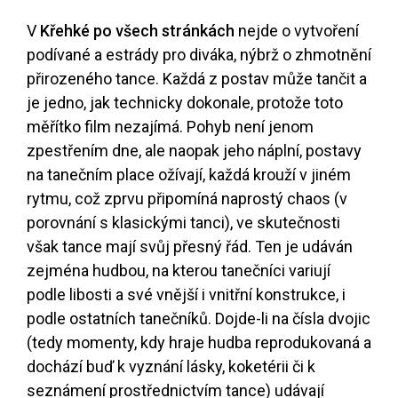
V
Křehké po všech stránkách
nejde o vytvoření
podívané a estrády pro diváka, nýbrž o zhmotnění
přirozeného tance. Každá z postav může tančit a
je jedno, jak technicky dokonale, protože toto
měřítko film nezajímá. Pohyb není jenom
zpestřením dne, ale naopak jeho náplní, postavy
na tanečním place ožívají, každá krouží v jiném
rytmu, což zprvu připomíná naprostý chaos (v
porovnání s klasickými tanci), ve skutečnosti
však tance mají svůj přesný řád. Ten je udáván
zejména hudbou, na kterou tanečníci variují
podle libosti a své vnější i vnitřní konstrukce, i
podle ostatních tanečníků. Dojde-li na čísla dvojic
(tedy momenty, kdy hraje hudba reprodukovaná a
dochází buď k vyznání lásky, koketérii či k
seznámení prostřednictvím tance) udávají