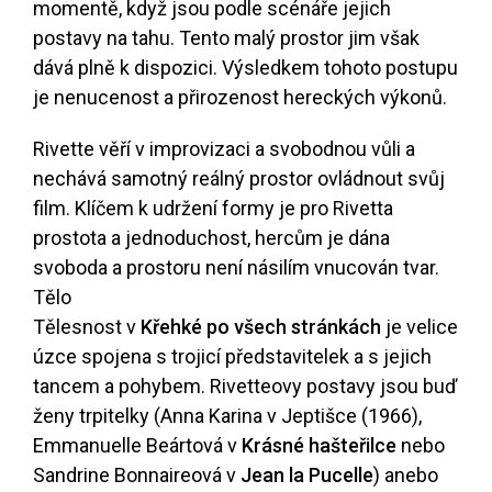
momentě, když jsou podle scénáře jejich
postavy na tahu. Tento malý prostor jim však
dává plně k dispozici. Výsledkem tohoto postupu
je nenucenost a přirozenost hereckých výkonů.
Rivette věří v improvizaci a svobodnou vůli a
nechává samotný reálný prostor ovládnout svůj
film. Klíčem k udržení formy je pro Rivetta
prostota a jednoduchost, hercům je dána
svoboda a prostoru není násilím vnucován tvar.
Tělo
Tělesnost v
Křehké po všech stránkách
je velice
úzce spojena s trojicí představitelek a s jejich
tancem a pohybem. Rivetteovy postavy jsou buď
ženy trpitelky (Anna Karina v Jeptišce (1966),
Emmanuelle Beártová v
Krásné hašteřilce
nebo
Sandrine Bonnaireová v
Jean la Pucelle
) anebo