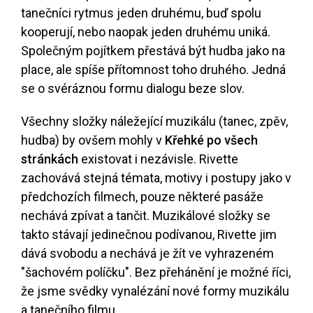
tanečníci rytmus jeden druhému, buď spolu
kooperují, nebo naopak jeden druhému uniká.
Společným pojítkem přestává být hudba jako na
place, ale spíše přítomnost toho druhého. Jedná
se o svéráznou formu dialogu beze slov.
Všechny složky náležející muzikálu (tanec, zpěv,
hudba) by ovšem mohly v
Křehké po všech
stránkách
existovat i nezávisle. Rivette
zachovává stejná témata, motivy i postupy jako v
předchozích filmech, pouze některé pasáže
nechává zpívat a tančit. Muzikálové složky se
takto stávají jedinečnou podívanou, Rivette jim
dává svobodu a nechává je žít ve vyhrazeném
"šachovém políčku". Bez přehánění je možné říci,
že jsme svědky vynalézání nové formy muzikálu
a tanečního filmu.