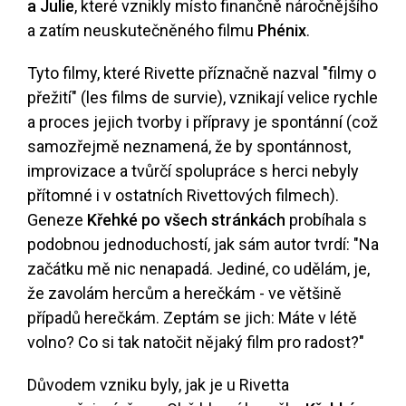
a Julie
, které vznikly místo finančně náročnějšího
a zatím neuskutečněného filmu
Phénix
.
Tyto filmy, které Rivette příznačně nazval "filmy o
přežití" (les films de survie), vznikají velice rychle
a proces jejich tvorby i přípravy je spontánní (což
samozřejmě neznamená, že by spontánnost,
improvizace a tvůrčí spolupráce s herci nebyly
přítomné i v ostatních Rivettových filmech).
Geneze
Křehké po všech stránkách
probíhala s
podobnou jednoduchostí, jak sám autor tvrdí: "Na
začátku mě nic nenapadá. Jediné, co udělám, je,
že zavolám hercům a herečkám - ve většině
případů herečkám. Zeptám se jich: Máte v létě
volno? Co si tak natočit nějaký film pro radost?"
Důvodem vzniku byly, jak je u Rivetta