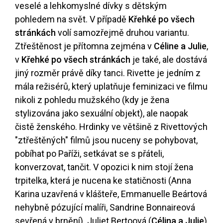
veselé a lehkomyslné dívky s dětským
pohledem na svět. V případě
Křehké po všech
stránkách
volí samozřejmě druhou variantu.
Ztřeštěnost je přítomna zejména v
Céline a Julie
,
v
Křehké po všech stránkách
je také, ale dostává
jiný rozměr právě díky tanci. Rivette je jedním z
mála režisérů, který uplatňuje feminizaci ve filmu
nikoli z pohledu mužského (kdy je žena
stylizována jako sexuální objekt), ale naopak
čistě ženského. Hrdinky ve většině z Rivettových
"ztřeštěných" filmů jsou nuceny se pohybovat,
pobíhat po Paříži, setkávat se s přáteli,
konverzovat, tančit. V opozici k nim stojí žena
trpitelka, která je nucena ke statičnosti (Anna
Karina uzavřená v klášteře, Emmanuelle Beártová
nehybně pózující malíři, Sandrine Bonnaireová
sevřená v brnění). Juliet Bertoová (
Célina a Julie
)