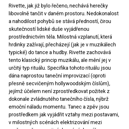
Rivette, jak již bylo řečeno, nechává herečky
libovolně tančit v daném prostoru. Nedokonalost
a nahodilost pohybů se stává předností, čirou
skutečností lidské duše vyjádřenou
prostřednictvím těla. Milostná vzplanutí, která
hrdinky zažívají, přecházejí (jak je v muzikálech
typické) do tance a hudby. Rivette zachovává
tento klasický princip muzikálu, ale mění jej v
určitý typ rituálu. Specifika tohoto rituálu jsou
dána naprostou taneční improvizací (oproti
přesně secvičeným hollywoodským číslům),
jejímž účelem není zprostředkovat požitek z
dokonale zvládnutého tanečního čísla, nýbrž
emoční náladu momentu. Tanec a zpěv jsou
prostředkem jak vyjádřit vztahy mezi postavami,
v milostných scénách elektrizování mezi