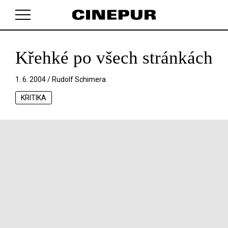
Křehké po všech stránkách
V košíku zatím nemáte žádné položky.
1. 6. 2004 /
Rudolf Schimera
KRITIKA