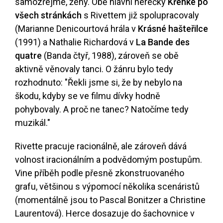
samozřejmé, ženy. Obě hlavní herečky
Křehké po
všech stránkách
s Rivettem již spolupracovaly
(Marianne Denicourtová hrála v
Krásné hašteřilce
(1991) a Nathalie Richardová v
La Bande des
quatre
(Banda čtyř, 1988), zároveň se obě
aktivně věnovaly tanci. O žánru bylo tedy
rozhodnuto: "Řekli jsme si, že by nebylo na
škodu, kdyby se ve filmu dívky hodně
pohybovaly. A proč ne tanec? Natočíme tedy
muzikál."
Rivette pracuje racionálně, ale zároveň dává
volnost iracionálním a podvědomým postupům.
Vine příběh podle přesně zkonstruovaného
grafu, většinou s výpomocí několika scenáristů
(momentálně jsou to Pascal Bonitzer a Christine
Laurentová). Herce dosazuje do šachovnice v