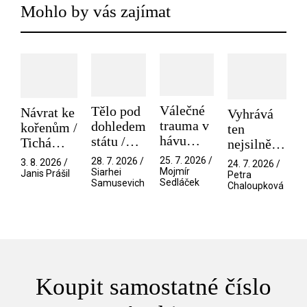
Mohlo by vás zajímat
Válečné
Tělo pod
Návrat ke
Vyhrává
trauma v
dohledem
kořenům /
ten
hávu
státu /
Tichá
nejsilnější
spektáklu
Pramen
přítelkyně
/ V nitru
25. 7. 2026 /
28. 7. 2026 /
3. 8. 2026 /
24. 7. 2026 /
/ Odyssea
Mojmír
Siarhei
manosféry
Janis Prášil
Petra
Sedláček
Samusevich
Chaloupková
Koupit samostatné číslo