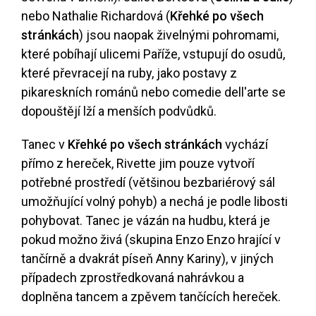
nebo Nathalie Richardová (
Křehké po všech
stránkách
) jsou naopak živelnými pohromami,
které pobíhají ulicemi Paříže, vstupují do osudů,
které převracejí na ruby, jako postavy z
pikareskních románů nebo comedie dell'arte se
dopouštějí lží a menších podvůdků.
Tanec v
Křehké po všech stránkách
vychází
přímo z hereček, Rivette jim pouze vytvoří
potřebné prostředí (většinou bezbariérový sál
umožňující volný pohyb) a nechá je podle libosti
pohybovat. Tanec je vázán na hudbu, která je
pokud možno živá (skupina Enzo Enzo hrající v
tančírně a dvakrát píseň Anny Kariny), v jiných
případech zprostředkovaná nahrávkou a
doplněna tancem a zpěvem tančících hereček.