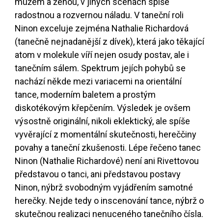
mužem a ženou, v jiných scénách spíše
radostnou a rozvernou náladu. V taneční roli
Ninon exceluje zejména Nathalie Richardová
(tanečně nejnadanější z dívek), která jako těkající
atom v molekule víří nejen osudy postav, ale i
tanečním sálem. Spektrum jejích pohybů se
nachází někde mezi variacemi na orientální
tance, moderním baletem a prostým
diskotékovým křepčením. Výsledek je ovšem
výsostně originální, nikoli eklektický, ale spíše
vyvěrající z momentální skutečnosti, hereččiny
povahy a taneční zkušenosti. Lépe řečeno tanec
Ninon (Nathalie Richardové) není ani Rivettovou
představou o tanci, ani představou postavy
Ninon, nýbrž svobodným vyjádřením samotné
herečky. Nejde tedy o inscenování tance, nýbrž o
skutečnou realizaci nenuceného tanečního čísla.