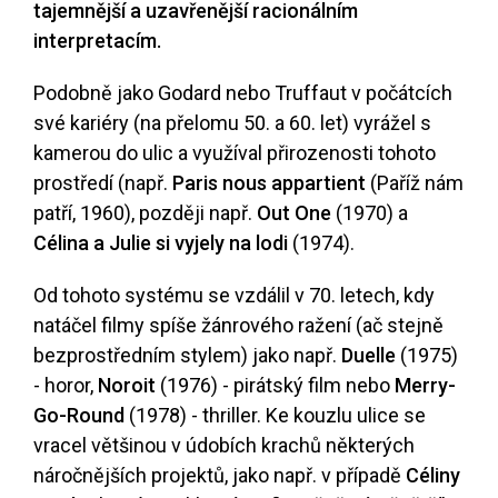
tajemnější a uzavřenější racionálním
interpretacím.
Podobně jako Godard nebo Truffaut v počátcích
své kariéry (na přelomu 50. a 60. let) vyrážel s
kamerou do ulic a využíval přirozenosti tohoto
prostředí (např.
Paris nous appartient
(Paříž nám
patří, 1960), později např.
Out One
(1970) a
Célina a Julie si vyjely na lodi
(1974).
Od tohoto systému se vzdálil v 70. letech, kdy
natáčel filmy spíše žánrového ražení (ač stejně
bezprostředním stylem) jako např.
Duelle
(1975)
- horor,
Noroit
(1976) - pirátský film nebo
Merry-
Go-Round
(1978) - thriller. Ke kouzlu ulice se
vracel většinou v údobích krachů některých
náročnějších projektů, jako např. v případě
Céliny