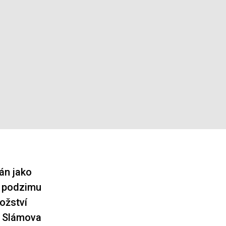
án jako
d podzimu
ožství
u Slámova