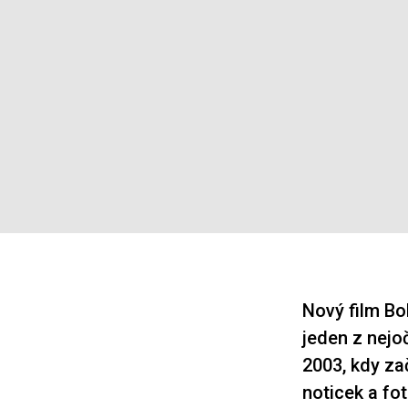
Nový film B
jeden z nejo
2003, kdy za
noticek a fo