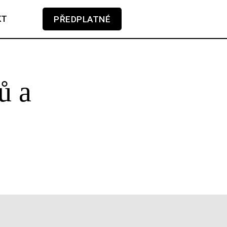
KT
PŘEDPLATNÉ
V košíku zatím nemáte žádné položky.
ů a