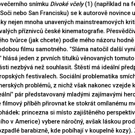
ovečerního snímku
Divoké včely
(1)
(například na f
Soči nebo San Francisku) se k autorově novince u
ky nejen mnoha unavených mainstreamových kritik
rvalých příznivců české kinematografie. Přesvědčiv
ho tvůrce (jak chcete) podle mého názoru hodně s
dobou filmu samotného. "Sláma natočil další vynik
y," hlásá jeden z prvních titulků věnovaných tomut
části nezbývá než souhlasit. Štěstí má ideální před
ropských festivalech. Sociální problematika smíc
nerských problémů, z nichž však nakonec vzejde k
eální" pár představovaný mladými zajímavými herc
 filmový příběh přirovnat ke stokrát omílanému m
ohádek: princezna si místo zajištěného perspektiv
cího v Americe) vybere náročný, avšak láskou prod
ozpadlé barabizně, kde pobíhají v koupelně kozy).