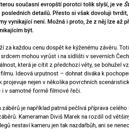
terou současní evropští porotci tolik slyší, je ve
Št
osledních detailů. Přesto si však dovoluji tvrdit,
 vynikající není. Možná i proto, že z něj lze až příli
nikajícím být.
ží za každou cenu dospět ke kýženému závěru. Toti
 srdcem mohou vyrůst i na sídlišti v severních Čech
nost, která je cítit z předchozí věty, se bohužel vz
filmu. Ideová urputnost – dohnat diváka k pochope
 projevuje nejen v několika povrchních scenáristic
 i v samotné formě filmové řeči.
 záběrů je například patrná pečlivá příprava celého
 záběrů. Kameraman Diviš Marek na rozdíl od většin
egů nestaví kameru jen tak nazdařbůh, ani se nene