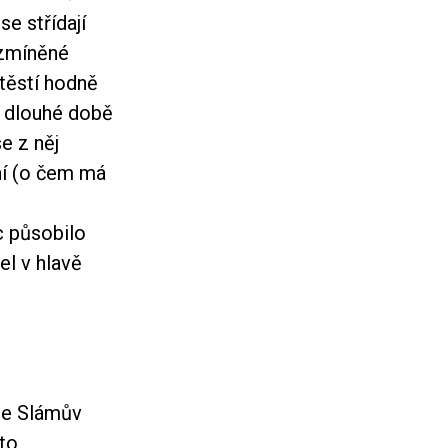
e střídají
(zmíněné
Štěstí hodně
o dlouhé době
e z něj
ání (o čem má
u
 působilo
el v hlavě
je Slámův
nto