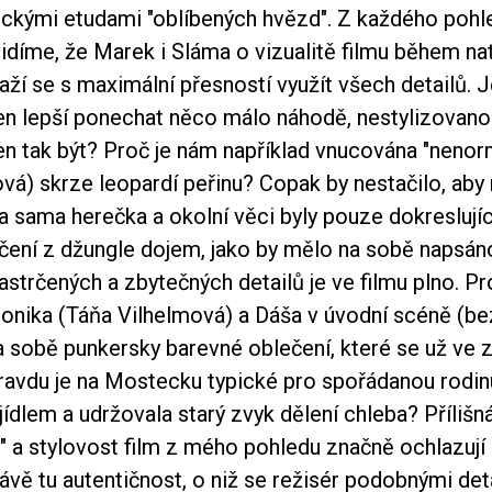
eckými etudami "oblíbených hvězd". Z každého pohl
idíme, že Marek i Sláma o vizualitě filmu během na
aží se s maximální přesností využít všech detailů. 
jen lepší ponechat něco málo náhodě, nestylizovanos
en tak být? Proč je nám například vnucována "nenor
vá) skrze leopardí peřinu? Copak by nestačilo, aby
a sama herečka a okolní věci byly pouze dokreslují
ení z džungle dojem, jako by mělo na sobě napsáno:
trčených a zbytečných detailů je ve filmu plno. Pr
nika (Táňa Vilhelmová) a Dáša v úvodní scéně (be
a sobě punkersky barevné oblečení, které se už ve z
ravdu je na Mostecku typické pro spořádanou rodin
jídlem a udržovala starý zvyk dělení chleba? Přílišn
t" a stylovost film z mého pohledu značně ochlazují
vě tu autentičnost, o niž se režisér podobnými det