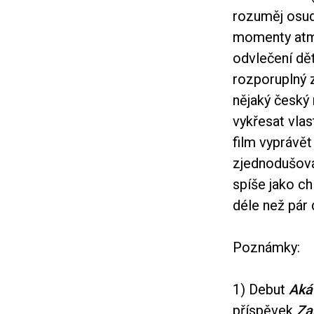
rozuměj osudo
momenty atmo
odvlečení dět
rozporuplný z
nějaký český 
vykřesat vlas
film vyprávět
zjednodušová
spíše jako ch
déle než pár 
Poznámky:
1) Debut
Akát
příspěvek
Za