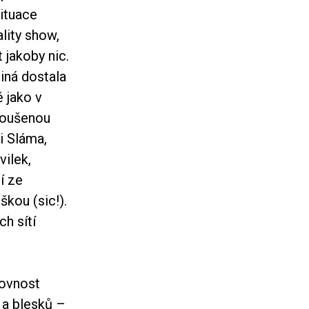
ituace
lity show,
t jakoby nic.
iná dostala
ě jako v
koušenou
i Sláma,
vilek,
í ze
kou (sic!).
h sítí
lovnost
 a blesků –