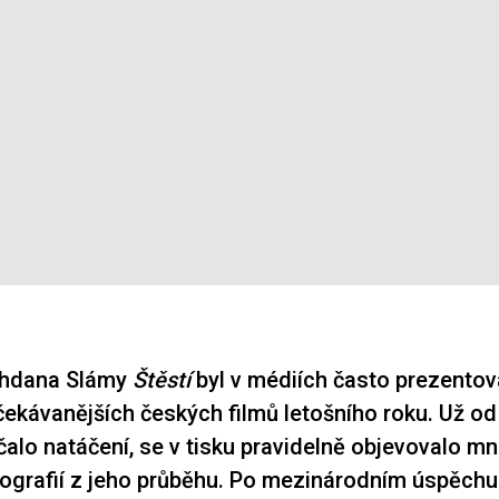
ohdana Slámy
Štěstí
byl v médiích často prezentov
čekávanějších českých filmů letošního roku. Už o
čalo natáčení, se v tisku pravidelně objevovalo mn
tografií z jeho průběhu. Po mezinárodním úspěch