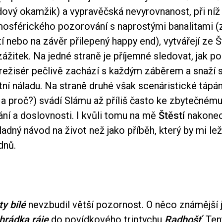
vý okamžik) a vypravěčská nevyrovnanost, při níž s
sférického pozorování s naprostými banalitami 
í nebo na závěr přilepený happy end), vytvářejí ze 
ážitek. Na jedné straně je příjemné sledovat, jak p
režisér pečlivě zachází s každým záběrem a snaží s
tní náladu. Na straně druhé však scenáristické táp
 a proč?) svádí Slámu až příliš často ke zbytečném
ní a doslovnosti. I kvůli tomu na mě
Štěstí
nakonec
ladný návod na život než jako příběh, který by mi lež
dnů.
y bílé
nevzbudil větší pozornost. O něco známější 
hrádka ráje
do povídkového triptychu
Radhošť
. Te