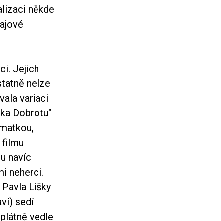
alizaci někde
rajové
i. Jejich
statně nelze
vala variaci
ška Dobrotu"
 matkou,
 filmu
mu navíc
i neherci.
a Pavla Lišky
ví) sedí
 plátně vedle