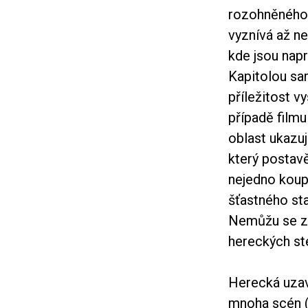
rozohněného 
vyznívá až ne
kde jsou napr
Kapitolou sam
příležitost v
případě film
oblast ukazuj
který postav
nejedno koup
šťastného st
Nemůžu se zba
hereckých st
Herecká uzav
mnoha scén (