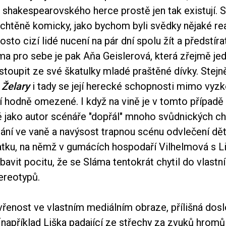
shakespearovského herce prostě jen tak existují. S
chtěně komicky, jako bychom byli svědky nějaké rea
osto cizí lidé nucení na pár dní spolu žít a předstíra
a pro sebe je pak Aňa Geislerová, která zřejmě jed
ystoupit ze své škatulky mladé praštěné dívky. Stejn
u
Želary
i tady se její herecké schopnosti mimo vyz
í hodně omezené. I když na vině je v tomto případě 
ě jako autor scénáře "dopřál" mnoho svůdnických ch
ání ve vaně a navýsost trapnou scénu odvlečení dět
atku, na němž v gumácích hospodaří Vilhelmová s Liš
vit pocitu, že se Sláma tentokrát chytil do vlastníc
ereotypů.
řenost ve vlastním mediálním obraze, přílišná dos
například Liška padající ze střechy za zvuků hromů