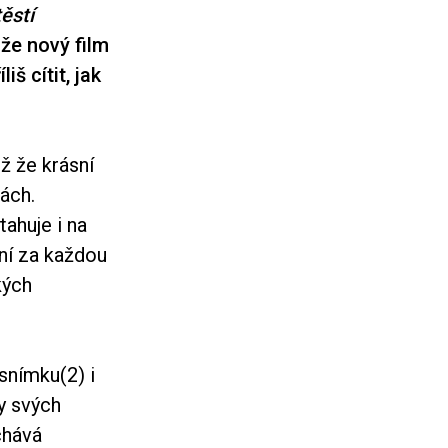
ěstí
 že nový film
š cítit, jak
ž že krásní
ách.
tahuje i na
ní za každou
kých
 snímku
(2)
i
y svých
chává