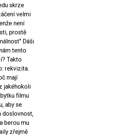
edu skrze
táčení velmi
Jenže není
ti, prostě
málnost" Dáši
 nám tento
cí? Takto
 rekvizita.
oč mají
z jakéhokoli
bytku filmu
u, aby se
á doslovnost,
 a berou mu
aily zřejmě