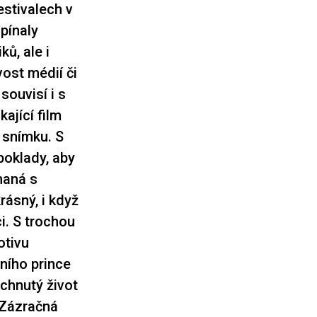
estivalech v
pínaly
ů, ale i
ost médií či
ouvisí i s
ající film
o snímku. S
poklady, aby
haná s
rásný, i když
i. S trochou
otivu
ního prince
chnutý život
 Zázračná