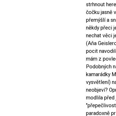
strhnout her
čočku jasně v
přemýšlí a sn
někdy přeci 
nechat věci j
(Aňa Geislero
pocit navodil
mám z povleč
Podobných nas
kamarádky Mo
vysvětlení) n
neobjeví? Op
modlila před 
"přepečlivos
paradoxně prá