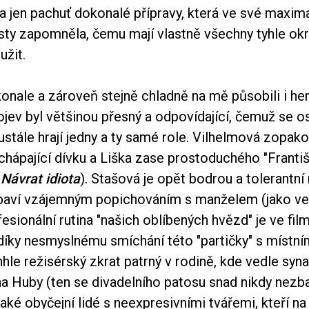
la jen pachuť dokonalé přípravy, která ve své maxim
sty zapomněla, čemu mají vlastně všechny tyhle ok
užit.
nale a zároveň stejně chladně na mě působili i herc
ojev byl většinou přesný a odpovídající, čemuž se o
eustále hrají jedny a ty samé role. Vilhelmová zopako
chápající dívku a Liška zase prostoduchého "Franti
z
Návrat idiota
). Stašová je opět bodrou a tolerantní
 baví vzájemným popichováním s manželem (jako ve
fesionální rutina "našich oblíbených hvězd" je ve fil
díky nesmyslnému smíchání této "partičky" s místním
nhle režisérský zkrat patrný v rodině, kde vedle syn
a Huby (ten se divadelního patosu snad nikdy nezba
aké obyčejní lidé s neexpresivními tvářemi, kteří na