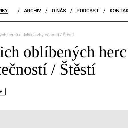
IKY
/
ARCHIV
/
O NÁS
/
PODCAST
/
KONTA
ných herců a dalších zbytečností / Štěstí
šich oblíbených herc
ečností / Štěstí
KA