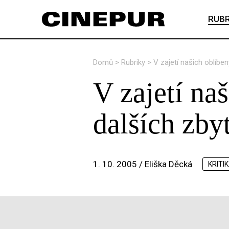
RUBR
Domů
>
Rubriky
>
V zajetí našich oblíbe
V zajetí na
dalších zbyt
1. 10. 2005 /
Eliška Děcká
KRITI