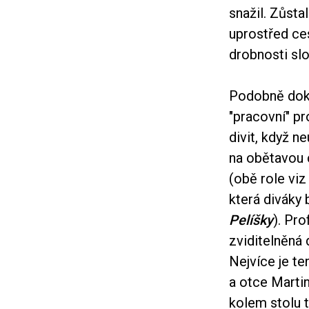
snažil. Zůsta
uprostřed ce
drobnosti slo
Podobně doko
"pracovní" pr
divit, když n
na obětavou 
(obě role vi
která diváky
Pelíšky
). Pro
zviditelněná 
Nejvíce je te
a otce Martin
kolem stolu t