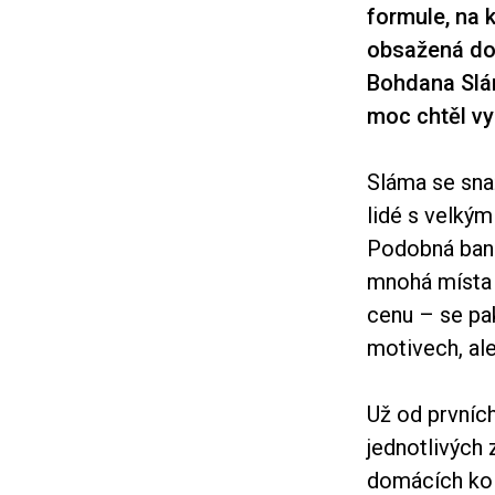
formule, na k
obsažená do p
Bohdana Slámy
moc chtěl vy
Sláma se sna
lidé s velkým
Podobná banál
mnohá místa 
cenu – se pak
motivech, ale
Už od prvních
jednotlivých
domácích kol