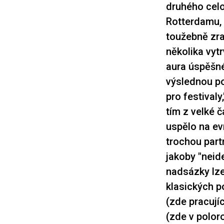
druhého cel
Rotterdamu, 
toužebně zra
několika vyt
aura úspěšné
výslednou po
pro festival
tím z velké 
uspělo na ev
trochou part
jakoby "neid
nadsázky lze
klasických p
(zde pracují
(zde v polor