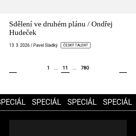
Sdělení ve druhém plánu / Ondřej
Hudeček
13. 3. 2026 / Pavel Sladký
ČESKÝ TALENT
1
...
11
...
780
PECIÁL
SPECIÁL
SPECIÁL
SPECIÁL