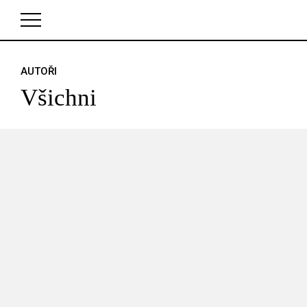
AUTOŘI
V košíku zatím nemáte žádné položky.
Všichni