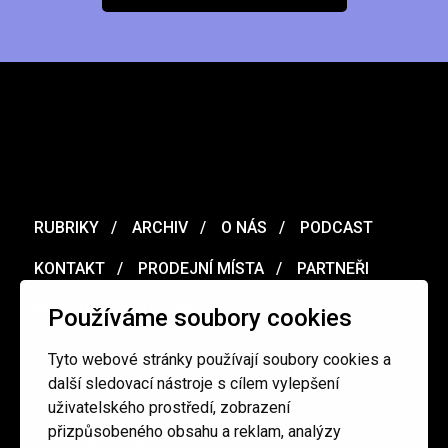
RUBRIKY
ARCHIV
O NÁS
PODCAST
KONTAKT
PRODEJNÍ MÍSTA
PARTNEŘI
MERCH
VOUCHER
Používáme soubory cookies
Tyto webové stránky používají soubory cookies a
Ochrana osobních údajů
/
Obchodní podmínky
další sledovací nástroje s cílem vylepšení
uživatelského prostředí, zobrazení
přizpůsobeného obsahu a reklam, analýzy
redakce@cinepur.cz