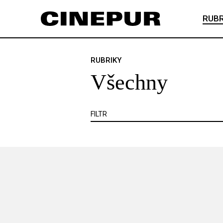
Veškerý obsah
Článek je zadarmo
RUBR
Článek je placený
VŠECHNY
ANKETA
ČESKÝ FILM
RUBRIKY
Všechny
KNIHA
KRITIKA
MIMO KINO
VIDEOHRA
WEB
ZOOM
SE
FILTR