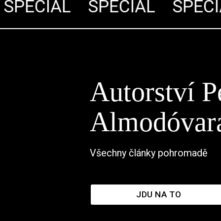
PECIÁL
SPECIÁL
SPECIÁ
Autorství P
Almodóvar
Všechny články pohromadě
JDU NA TO