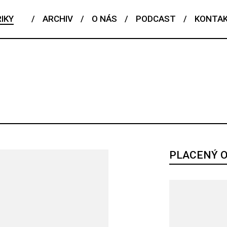
IKY
/
ARCHIV
/
O NÁS
/
PODCAST
/
KONTA
ČESKÝ TALENT
EDITORIAL
FENOMÉN
FLASHBACK
POJEM
PORTRÉT
PROFIL
REPORT
ROZHOVOR
RIÁL
PLACENÝ 