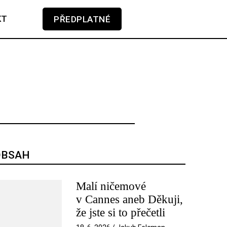
KT
PŘEDPLATNÉ
GLOSA
KAMERA-PERO
V košíku zatím nemáte žádné položky.
SOUNDTRACK
TÉMA
TELEVIZE
OBSAH
Malí ničemové
v Cannes aneb Děkuji,
že jste si to přečetli