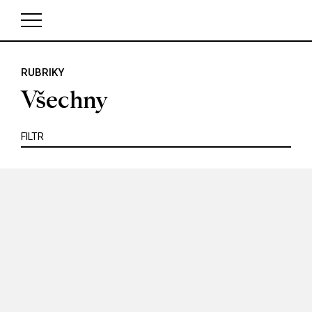
KRITIKA
MIMO KINO
POJEM
PORTRÉT
PROFIL
REPORT
ROZHOVOR
SOUNDTRACK
RUBRIKY
V košíku zatím nemáte žádné položky.
TÉMA
TELEVIZE
VIDEOHRA
WEB
ZOOM
Všechny
SERIÁL
FILTR