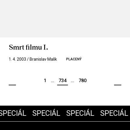
Smrt filmu I.
1. 4. 2003 / Branislav Malík
PLACENÝ
1
...
734
...
780
PECIÁL
SPECIÁL
SPECIÁL
SPECIÁL