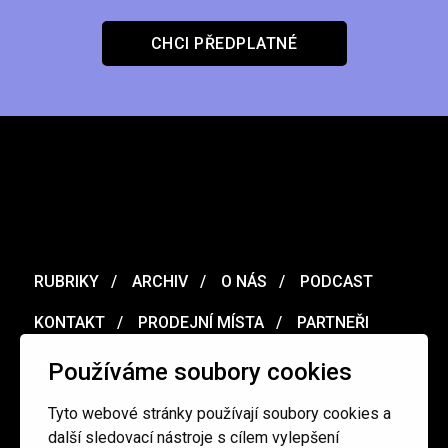
CHCI PŘEDPLATNÉ
RUBRIKY
ARCHIV
O NÁS
PODCAST
KONTAKT
PRODEJNÍ MÍSTA
PARTNEŘI
MERCH
VOUCHER
Používáme soubory cookies
Tyto webové stránky používají soubory cookies a
Ochrana osobních údajů
/
Obchodní podmínky
další sledovací nástroje s cílem vylepšení