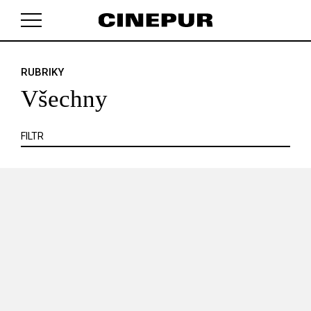
KRITIKA
MIMO KINO
POJEM
PORTRÉT
PROFIL
REPORT
ROZHOVOR
SOUNDTRACK
RUBRIKY
V košíku zatím nemáte žádné položky.
TÉMA
TELEVIZE
VIDEOHRA
WEB
ZOOM
Všechny
SERIÁL
FILTR