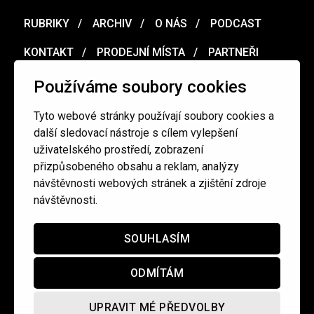
RUBRIKY
ARCHIV
O NÁS
PODCAST
KONTAKT
PRODEJNÍ MÍSTA
PARTNEŘI
MERCH
VOUCHER
Používáme soubory cookies
Tyto webové stránky používají soubory cookies a
Ochrana osobních údajů
/
Obchodní podmínky
další sledovací nástroje s cílem vylepšení
uživatelského prostředí, zobrazení
přizpůsobeného obsahu a reklam, analýzy
redakce@cinepur.cz
návštěvnosti webových stránek a zjištění zdroje
návštěvnosti.
SOUHLASÍM
ODMÍTÁM
UPRAVIT MÉ PŘEDVOLBY