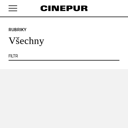
KRITIKA
MIMO KINO
POJEM
PORTRÉT
PROFIL
REPORT
ROZHOVOR
SOUNDTRACK
RUBRIKY
V košíku zatím nemáte žádné položky.
TÉMA
TELEVIZE
VIDEOHRA
WEB
ZOOM
Všechny
SERIÁL
FILTR