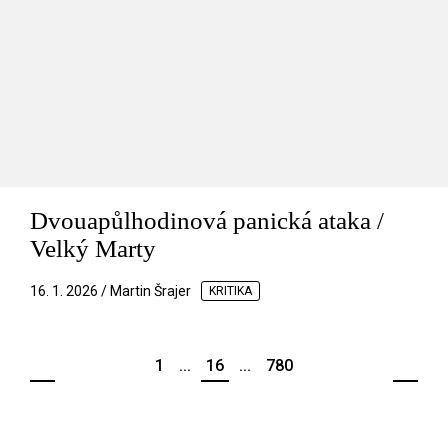
Dvouapůlhodinová panická ataka /
Velký Marty
16. 1. 2026 / Martin Šrajer
KRITIKA
1
...
16
...
780