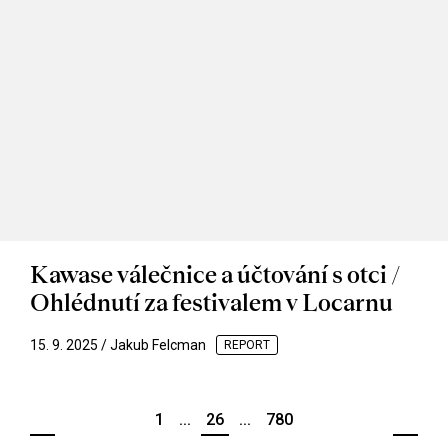
Kawase válečnice a účtování s otci /
Ohlédnutí za festivalem v Locarnu
15. 9. 2025 / Jakub Felcman
REPORT
1
...
26
...
780