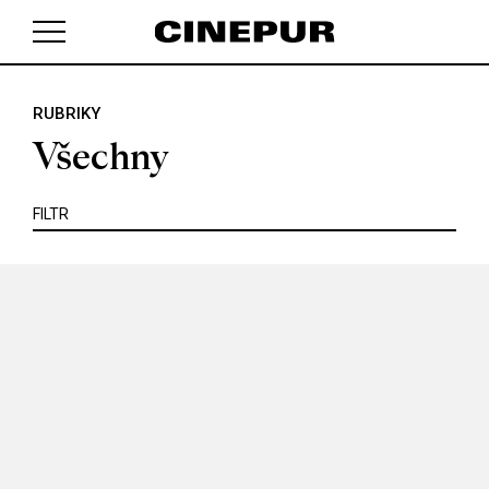
KRITIKA
MIMO KINO
POJEM
PORTRÉT
PROFIL
REPORT
ROZHOVOR
SOUNDTRACK
RUBRIKY
V košíku zatím nemáte žádné položky.
TÉMA
TELEVIZE
VIDEOHRA
WEB
ZOOM
Všechny
SERIÁL
FILTR