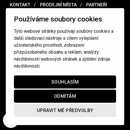
KONTAKT
PRODEJNÍ MÍSTA
PARTNEŘI
MERCH
VOUCHER
Používáme soubory cookies
Tyto webové stránky používají soubory cookies a
Ochrana osobních údajů
/
Obchodní podmínky
další sledovací nástroje s cílem vylepšení
uživatelského prostředí, zobrazení
přizpůsobeného obsahu a reklam, analýzy
redakce@cinepur.cz
návštěvnosti webových stránek a zjištění zdroje
návštěvnosti.
SOUHLASÍM
ODMÍTÁM
UPRAVIT MÉ PŘEDVOLBY