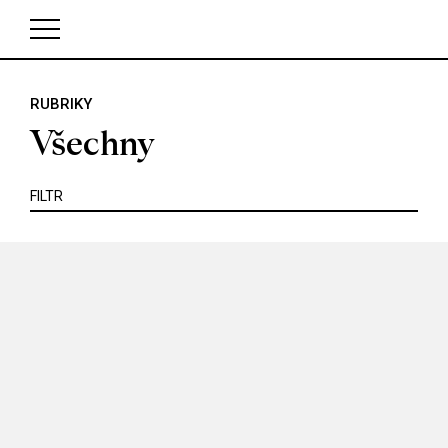
KRITIKA
MIMO KINO
POJEM
PORTRÉT
PROFIL
REPORT
ROZHOVOR
SOUNDTRACK
RUBRIKY
V košíku zatím nemáte žádné položky.
TÉMA
TELEVIZE
VIDEOHRA
WEB
ZOOM
Všechny
SERIÁL
FILTR