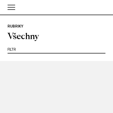
KRITIKA
MIMO KINO
POJEM
PORTRÉT
PROFIL
REPORT
ROZHOVOR
SOUNDTRACK
RUBRIKY
V košíku zatím nemáte žádné položky.
TÉMA
TELEVIZE
VIDEOHRA
WEB
ZOOM
Všechny
SERIÁL
FILTR