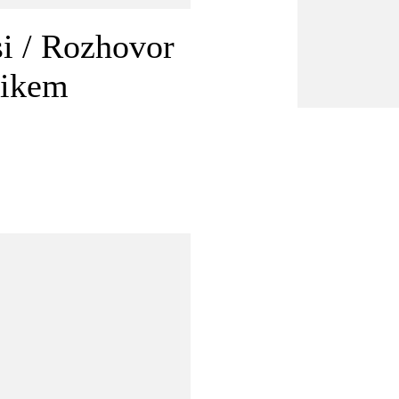
si / Rozhovor
tikem