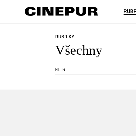
Veškerý obsah
Článek je zadarmo
RUBR
Článek je placený
VŠECHNY
ANKETA
ČESKÝ FILM
RUBRIKY
Všechny
KNIHA
KRITIKA
MIMO KINO
VIDEOHRA
WEB
ZOOM
SE
FILTR