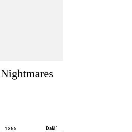
e Nightmares
..
1365
Další