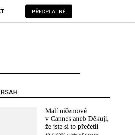
KT
PŘEDPLATNÉ
GLOSA
KAMERA-PERO
V košíku zatím nemáte žádné položky.
SOUNDTRACK
TÉMA
TELEVIZE
OBSAH
Malí ničemové
v Cannes aneb Děkuji,
že jste si to přečetli