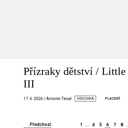
Přízraky dětství / Littl
III
17. 6. 2026 / Antonín Tesař
VIDEOHRA
PLACENÝ
Předchozí
1
...
4
5
6
7
8
.