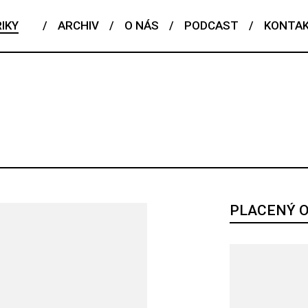
IKY
/
ARCHIV
/
O NÁS
/
PODCAST
/
KONTA
ČESKÝ TALENT
EDITORIAL
FENOMÉN
FLASHBACK
POJEM
PORTRÉT
PROFIL
REPORT
ROZHOVOR
RIÁL
PLACENÝ 