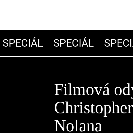
PECIÁL
SPECIÁL
SPECIÁ
Filmová od
Christophe
Nolana